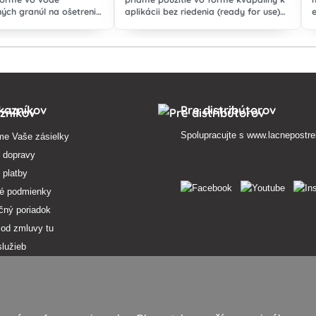
ých granúl na ošetrenie
aplikácii bez riedenia (ready for use)
hrastavitosti a
určený na ochranu ruží, okrasných a
ňovej, viniča proti
izbových rastlín proti hubovým
chorobám
kazníkov
Pre distribútorov
Spolupracujte s
www.lacnepostre
me Vaše zásielky
 dopravy
 platby
é podmienky
čný poriadok
 od zmluvy tu
služieb
osobných údajov
pojmov
v ponuke