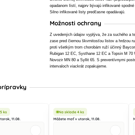
opadanom lístí, najprv bývajú infikované spodné l
Silno infikované listy predčasne opadávajú.
Možnosti ochrany
Z uvedených údajov vyplýva, že za suchého a te
zase pred čiernou škvrnitosťou listov a hrdzou
proti všetkým trom chorobám ruží účinný Bayco
Rubigan 12 EC, Systhane 12 EC a Topsin M 70 WP.
Novozir MN 80 a Syllit 65. S preventívnymi post
intervaloch viackrát zopakujeme.
rípravky
5 ks
Na sklade 4 ks
orok, 11.08.
Môžete mať v utorok, 11.08.