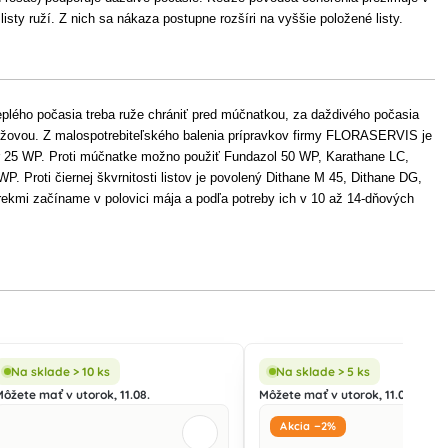
isty ruží. Z nich sa nákaza postupne rozšíri na vyššie položené listy.
plého počasia treba ruže chrániť pred múčnatkou, za daždivého počasia
 ružovou. Z malospotrebiteľského balenia prípravkov firmy FLORASERVIS je
r 25 WP. Proti múčnatke možno použiť Fundazol 50 WP, Karathane LC,
 Proti čiernej škvrnitosti listov je povolený Dithane M 45, Dithane DG,
rekmi začíname v polovici mája a podľa potreby ich v 10 až 14-dňových
Na sklade > 10 ks
Na sklade > 5 ks
Môžete mať v utorok, 11.08.
Môžete mať v utorok, 11.08.
Akcia −2%