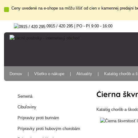
Ceny uvedené na e-shope sa môžu líšiť od cien v kamennej predajni be
0915 / 420 295 | PO - PI 9:00 - 16:00
Domov
Všetko o nákupe
Aktuality
Katalóg chorôb a 
Čierna škvr
Semená
Cibuľoviny
Katalóg chorôb a škod
Prípravky proti burinám
Prípravky proti hubovým chorobám