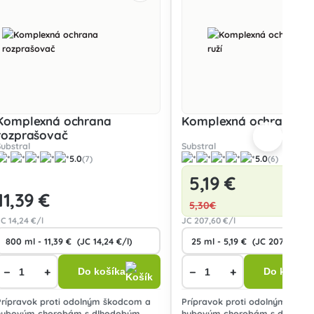
Komplexná ochrana
Komplexná ochrana ruž
rozprašovač
Substral
Substral
5.0
5.0
(7)
(6)
5
,19 €
Ušetr
11
,39 €
5
,30€
JC
14
,24 €/l
JC
207
,60 €/l
−
+
−
+
Do košíka
Do košíka
Prípravok proti odolným škodcom a
Prípravok proti odolným škod
hubovým chorobám s dlhodobým
hubovým chorobám s dlhodo