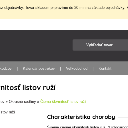
z objednávky. Tovar skladom pripravíme do 30 min na základe objednávky. P
škodcov
Kalendár postrekov
Veľkoobchod
Kontakt
nitosť listov ruží
cov
»
Okrasné rastliny
»
Čierna škvrnitosť listov ruží
Charakteristika choroby
Šírenie čiernej škvrnitosti listov ruží (Diploca