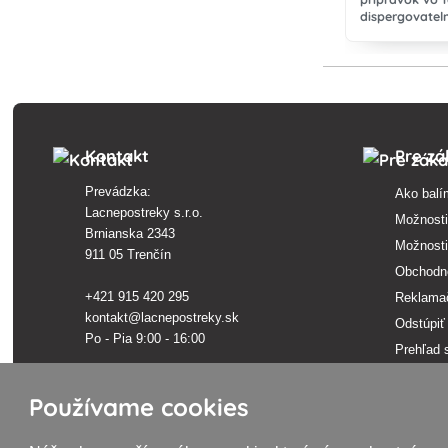
dispergovateln
jabloní proti c
múčnatke jablo
múčnatke.
Kontakt
Pre zá
Prevádzka:
Ako balí
Lacnepostreky s.r.o.
Možnosti
Brnianska 2343
Možnosti
911 05 Trenčín
Obchodn
+421 915 420 295
Reklama
kontakt@lacnepostreky.sk
Odstúpiť
Po - Pia 9:00 - 16:00
Prehľad 
Ochrana 
Sídlo firmy:
Používame cookies
Lacnepostreky s.r.o.
Slovník 
Malokrasňanská 10137/8
Značky 
831 54 Bratislava, Slovensko