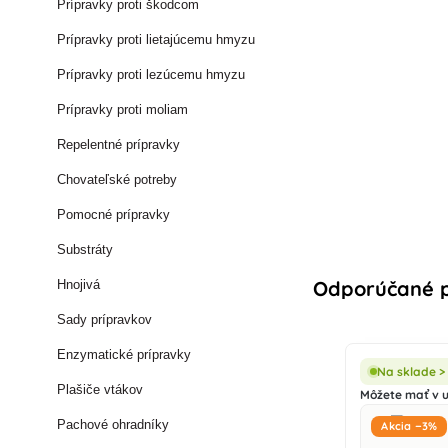
Prípravky proti škodcom
Prípravky proti lietajúcemu hmyzu
Prípravky proti lezúcemu hmyzu
Prípravky proti moliam
Repelentné prípravky
Chovateľské potreby
Pomocné prípravky
Substráty
Odporúčané p
Hnojivá
Sady prípravkov
Enzymatické prípravky
Na sklade > 
Plašiče vtákov
Môžete mať v ut
Pachové ohradníky
Akcia −3%