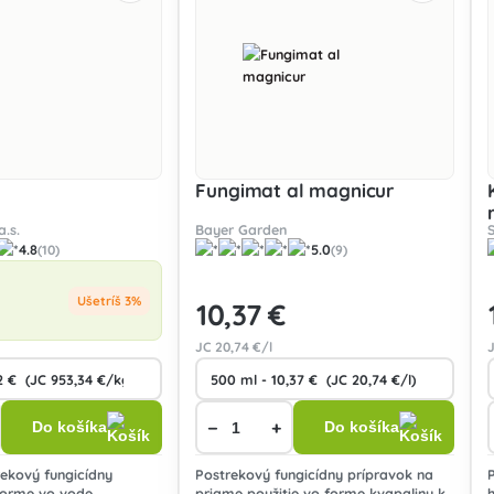
Fungimat al magnicur
.s.
Bayer Garden
4.8
5.0
(10)
(9)
Ušetríš 3%
10
,37 €
JC
20
,74 €/l
−
+
Do košíka
Do košíka
rekový fungicídny
Postrekový fungicídny prípravok na
forme vo vode
priame použitie vo forme kvapaliny k