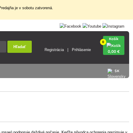
redajňa je v sobotu zatvorená.
Košík
0
Hľadať
Registrácia
Prihlásenie
0
,00 €
SK
rpon rosae) podporuje daždivé počasie. Keďže pôvodca ochorenia prezimuje v