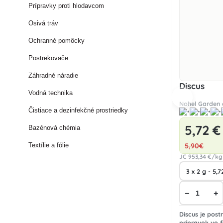
Prípravky proti hlodavcom
Osivá tráv
Ochranné pomôcky
Postrekovače
Záhradné náradie
Discus
Vodná technika
Nohel Garden a
Čistiace a dezinfekčné prostriedky
5
,72 €
Bazénová chémia
Textílie a fólie
5
,90€
JC
953
,34 €/kg
−
+
Discus je post
prípravok vo 