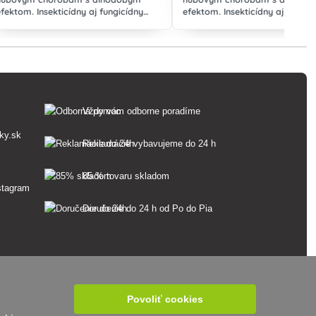
efektom. Insekticídny aj fungicídny
efektom. Insekticídny aj fungic
systémový účinok.
systémový účinok.
Vždy vám odborne poradíme
ky.sk
Reklamácie vybavujeme do 24 h
85 % tovaru skladom
Doručenie do 24 h od Po do Pia
Povoliť cookies