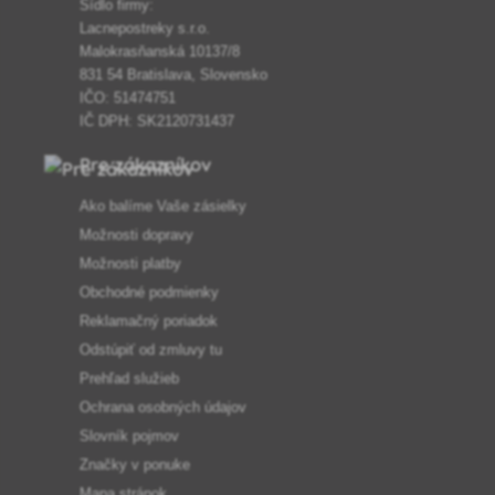
Sídlo firmy:
Lacnepostreky s.r.o.
Malokrasňanská 10137/8
831 54 Bratislava, Slovensko
IČO: 51474751
IČ DPH: SK2120731437
Pre zákazníkov
Ako balíme Vaše zásielky
Možnosti dopravy
Možnosti platby
Obchodné podmienky
Reklamačný poriadok
Odstúpiť od zmluvy tu
Prehľad služieb
Ochrana osobných údajov
Slovník pojmov
Značky v ponuke
Mapa stránok