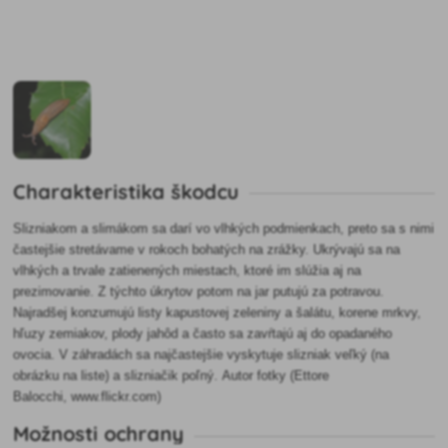
Charakteristika škodcu
Slizniakom a slimákom sa darí vo vlhkých podmienkach, preto sa s nimi
častejšie stretávame v rokoch bohatých na zrážky. Ukrývajú sa na
vlhkých a trvale zatienených miestach, ktoré im slúžia aj na
prezimovanie. Z týchto úkrytov potom na jar putujú za potravou.
Najradšej konzumujú listy kapustovej zeleniny a šalátu, korene mrkvy,
hľuzy zemiakov, plody jahôd a často sa zavŕtajú aj do opadaného
ovocia. V záhradách sa najčastejšie vyskytuje slizniak veľký (na
obrázku na liste) a slizniačik poľný.
Autor fotky (
Ettore
Balocchi
, www.flickr.com)
Možnosti ochrany