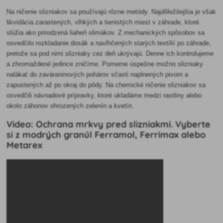
Na ničenie slizniakov sa používajú rôzne metódy. Najdôležitejšia je však
likvidácia zarastených, vlhkých a tienistých miest v záhrade, ktoré
slúžia ako prirodzená liaheň slimákov. Z mechanických spôsobov sa
osvedčilo rozkladanie dosák a navlhčených starých textílií po záhrade,
pretože sa pod nimi slizniaky cez deň ukrývajú. Denne ich kontrolujeme
a zhromaždené jedince zničíme. Pomerne úspešne možno slizniaky
nalákať do zaváraninových pohárov sčasti naplnených pivom a
zapustených až po okraj do pôdy. Na chemické ničenie slizniakov sa
osvedčili návnadové prípravky, ktoré ukladáme medzi rastliny alebo
okolo záhonov ohrozených zelenín a kvetín.
Video: Ochrana mrkvy pred slizniakmi. Vyberte
si z modrých granúl Ferramol, Ferrimax alebo
Metarex