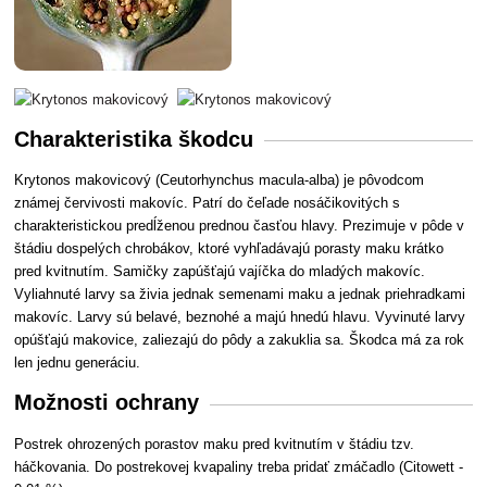
Charakteristika škodcu
Krytonos makovicový (Ceutorhynchus macula-alba) je pôvodcom
známej červivosti makovíc. Patrí do čeľade nosáčikovitých s
charakteristickou predĺženou prednou časťou hlavy. Prezimuje v pôde v
štádiu dospelých chrobákov, ktoré vyhľadávajú porasty maku krátko
pred kvitnutím. Samičky zapúšťajú vajíčka do mladých makovíc.
Vyliahnuté larvy sa živia jednak semenami maku a jednak priehradkami
makovíc. Larvy sú belavé, beznohé a majú hnedú hlavu. Vyvinuté larvy
opúšťajú makovice, zaliezajú do pôdy a zakuklia sa. Škodca má za rok
len jednu generáciu.
Možnosti ochrany
Postrek ohrozených porastov maku pred kvitnutím v štádiu tzv.
háčkovania. Do postrekovej kvapaliny treba pridať zmáčadlo (Citowett -