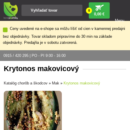
0
0
,00 €
Menu
Ceny uvedené na e-shope sa môžu líšiť od cien v kamennej predajni
bez objednávky. Tovar skladom pripravíme do 30 min na základe
objednávky. Predajňa je v sobotu zatvorená.
0915 / 420 295 | PO - PI 9:00 - 16:00
Krytonos makovicový
Katalóg chorôb a škodcov
»
Mak
»
Krytonos makovicový