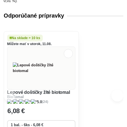
0,01 %).
Odporúčané prípravky
Na sklade > 10 ks
Môžete mať v utorok, 11.08.
Lepové doštičky žlté biotomal
BioTomal
(24)
5.0
6
,08 €