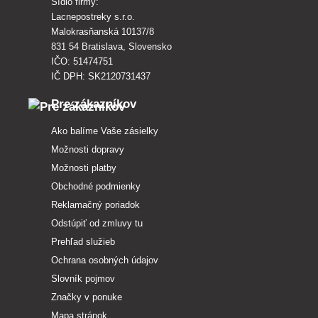
Sídlo firmy:
Lacnepostreky s.r.o.
Malokrasňanská 10137/8
831 54 Bratislava, Slovensko
IČO: 51474751
IČ DPH: SK2120731437
Pre zákazníkov
Ako balíme Vaše zásielky
Možnosti dopravy
Možnosti platby
Obchodné podmienky
Reklamačný poriadok
Odstúpiť od zmluvy tu
Prehľad služieb
Ochrana osobných údajov
Slovník pojmov
Značky v ponuke
Mapa stránok