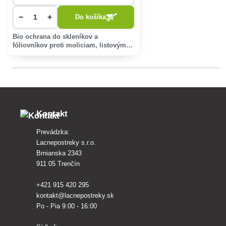
−
+
Do košíka
Bio ochrana do skleníkov a
fóliovníkov proti moliciam, listovým
voškám, smútivkám a mínerkám a do
záhradiek proti skočkám,
blyskáčikom, krytonosom, voškám a
moliciam.
Kontakt
Prevádzka:
Lacnepostreky s.r.o.
Brnianska 2343
911 05 Trenčín
+421 915 420 295
kontakt@lacnepostreky.sk
Po - Pia 9:00 - 16:00