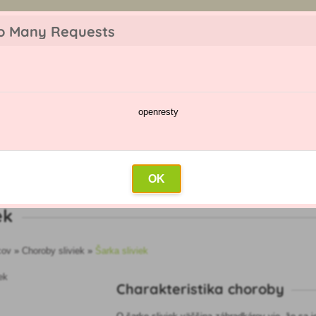
z objednávky. Tovar skladom pripravíme do 30 min na základe objednávky. P
o Many Requests
openresty
škodcov
Kalendár postrekov
Veľkoobchod
Kontakt
OK
ek
cov
»
Choroby sliviek
»
Šarka sliviek
Charakteristika choroby