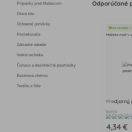
Odporúčané p
Prípravky proti hlodavcom
Osivá tráv
Ochranné pomôcky
Na sklade > 
Postrekovače
Môžete mať v ut
Záhradné náradie
Vodná technika
Čistiace a dezinfekčné prostriedky
Bazénová chémia
Textílie a fólie
Predjarný 
BAYER
4
,34 €