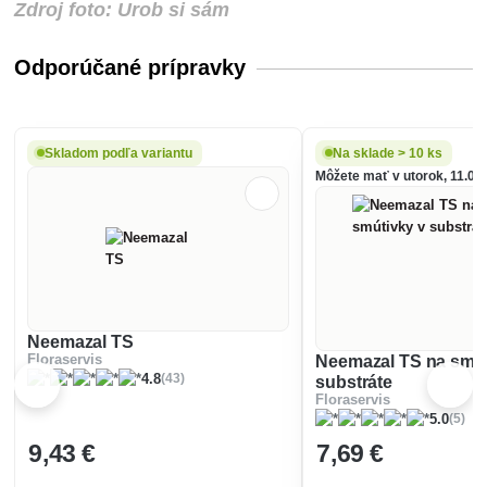
Zdroj foto: Urob si sám
Odporúčané prípravky
Skladom podľa variantu
Na sklade > 10 ks
Môžete mať v utorok, 11.08.
Neemazal TS
Floraservis
Neemazal TS na smút
(43)
4.8
substráte
Floraservis
(5)
5.0
9
,43 €
7
,69 €