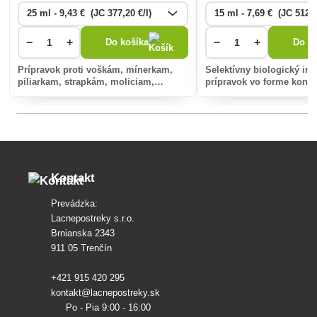
−
+
−
+
Do košíka
Do ko
Prípravok proti voškám, mínerkam,
Selektívny biologický ins
piliarkam, strapkám, moliciam,
prípravok vo forme konce
roztočcom, nosánikom a
na ochranu rastlín najmä
podkopáčikom vo forme rastlinného
substráte okrasných rastl
extraktu zo semien tropického stromu
Antelaea azadirachta.
Kontakt
Prevádzka:
Lacnepostreky s.r.o.
Brnianska 2343
911 05 Trenčín
+421 915 420 295
kontakt@lacnepostreky.sk
Po - Pia 9:00 - 16:00