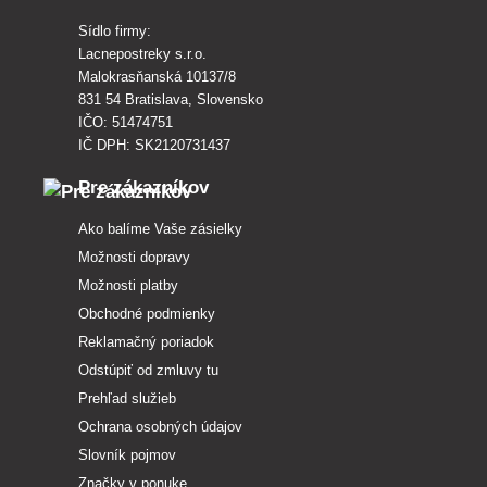
Sídlo firmy:
Lacnepostreky s.r.o.
Malokrasňanská 10137/8
831 54 Bratislava, Slovensko
IČO: 51474751
IČ DPH: SK2120731437
Pre zákazníkov
Ako balíme Vaše zásielky
Možnosti dopravy
Možnosti platby
Obchodné podmienky
Reklamačný poriadok
Odstúpiť od zmluvy tu
Prehľad služieb
Ochrana osobných údajov
Slovník pojmov
Značky v ponuke