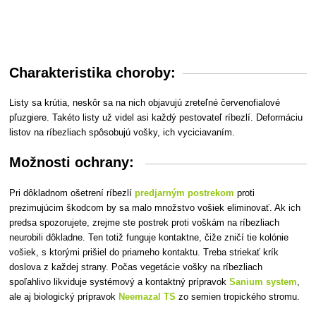
Charakteristika choroby:
Listy sa krútia, neskôr sa na nich objavujú zreteľné červenofialové
pľuzgiere. Takéto listy už videl asi každý pestovateľ ríbezlí. Deformáciu
listov na ríbezliach spôsobujú vošky, i
ch vyciciavaním.
Možnosti ochrany:
Pri dôkladnom ošetrení ríbezlí
predjarným postrekom
proti
prezimujúcim škodcom by sa malo množstvo vošiek eliminovať. Ak ich
predsa spozorujete, zrejme ste postrek proti voškám na ríbezliach
neurobili dôkladne. Ten totiž funguje kontaktne, čiže zničí tie kolónie
vošiek, s ktorými prišiel do priameho kontaktu. Treba striekať krík
doslova z každej strany. Počas vegetácie vošky na ríbezliach
spoľahlivo likviduje systémový a kontaktný prípravok
Sanium system
,
ale aj biologický prípravok
Neemazal TS
zo semien tropického stromu.