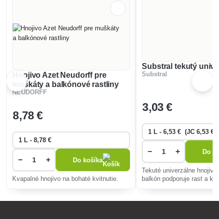
Substral tekutý univ
Hnojivo Azet Neudorff pre
Substral
muškáty a balkónové rastliny
NEUDORFF
3
,03 €
8
,78 €
−
+
Do ko
−
+
Do košíka
Tekuté univerzálne hnojivo
Kvapalné hnojivo na bohaté kvitnutie.
balkón podporuje rast a kvit
Jednoducho sa mieša s vo
zaisťuje potrebné živiny pr
vývoj.