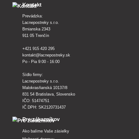
Kontakt
Prevádzka:
Lacnepostreky s.r.o.
Brnianska 2343
911 05 Trenčín
+421 915 420 295
kontakt@lacnepostreky.sk
Po - Pia 9:00 - 16:00
Sídlo firmy:
Lacnepostreky s.r.o.
Malokrasňanská 10137/8
831 54 Bratislava, Slovensko
IČO: 51474751
IČ DPH: SK2120731437
Pre zákazníkov
Ako balíme Vaše zásielky