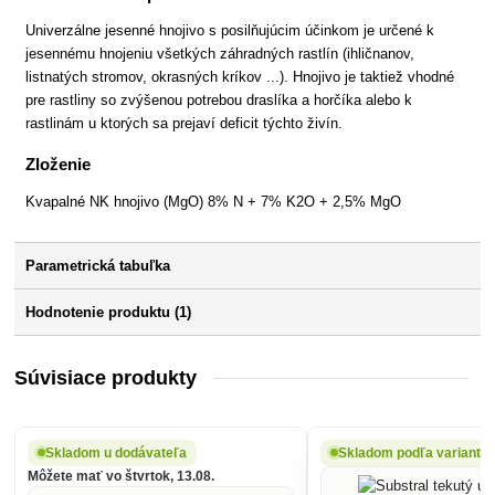
Univerzálne jesenné hnojivo s posilňujúcim účinkom je určené k
jesennému hnojeniu všetkých záhradných rastlín (ihličnanov,
listnatých stromov, okrasných kríkov ...). Hnojivo je taktiež vhodné
pre rastliny so zvýšenou potrebou draslíka a horčíka alebo k
rastlinám u ktorých sa prejaví deficit týchto živín.
Zloženie
Kvapalné NK hnojivo (MgO) 8% N + 7% K2O + 2,5% MgO
Parametrická tabuľka
Hodnotenie produktu (1)
Súvisiace produkty
Skladom u dodávateľa
Skladom podľa variantu
Môžete mať vo štvrtok, 13.08.