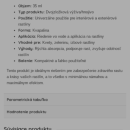
Objem:
35 ml
Typ produktu:
Dvojzložková výživa/hnojivo
Použitie:
Univerzálne použitie pre interiérové a exteriérové
rastliny
Forma:
Kvapalina
Aplikácia:
Riedenie vo vode a aplikácia na rastliny
Vhodné pre:
Kvety, zeleninu, izbové rastliny
Výhody:
Rýchla absorpcia, podporuje rast, zvyšuje odolnosť
rastlín
Balenie:
Kompaktné a ľahko použiteľné
Tento produkt je ideálnym riešením pre zabezpečenie zdravého rastu
a krásy vašich rastlín, a to všetko s minimálnou námahou a
maximálnym efektom.
Parametrická tabuľka
Hodnotenie produktu
Súvisiace produkty