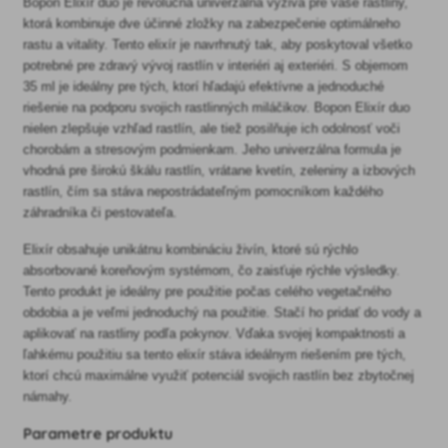
Bopon Elixír duo je revolučná univerzálna výživa pre vaše rastliny,
ktorá kombinuje dve účinné zložky na zabezpečenie optimálneho
rastu a vitality. Tento elixír je navrhnutý tak, aby poskytoval všetko
potrebné pre zdravý vývoj rastlín v interiéri aj exteriéri. S objemom
35 ml je ideálny pre tých, ktorí hľadajú efektívne a jednoduché
riešenie na podporu svojich rastlinných miláčikov. Bopon Elixír duo
nielen zlepšuje vzhľad rastlín, ale tiež posilňuje ich odolnosť voči
chorobám a stresovým podmienkam. Jeho univerzálna formula je
vhodná pre širokú škálu rastlín, vrátane kvetín, zeleniny a izbových
rastlín, čím sa stáva nepostrádateľným pomocníkom každého
záhradníka či pestovateľa.
Elixír obsahuje unikátnu kombináciu živín, ktoré sú rýchlo
absorbované koreňovým systémom, čo zaisťuje rýchle výsledky.
Tento produkt je ideálny pre použitie počas celého vegetačného
obdobia a je veľmi jednoduchý na použitie. Stačí ho pridať do vody a
aplikovať na rastliny podľa pokynov. Vďaka svojej kompaktnosti a
ľahkému použitiu sa tento elixír stáva ideálnym riešením pre tých,
ktorí chcú maximálne využiť potenciál svojich rastlín bez zbytočnej
námahy.
Parametre produktu