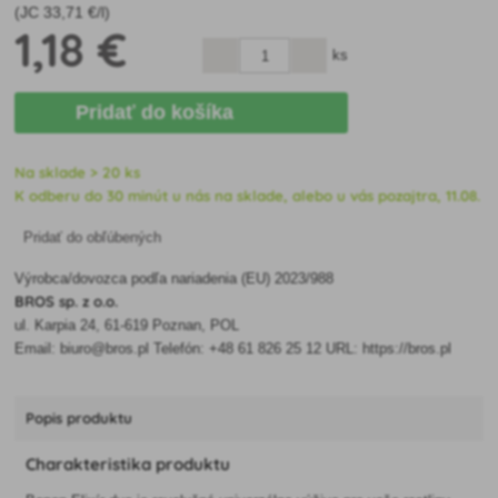
(JC
33
,71 €/l)
1
,18 €
ks
Pridať do košíka
Na sklade > 20 ks
K odberu do 30 minút u nás na sklade, alebo u vás pozajtra, 11.08.
Pridať do obľúbených
Výrobca/dovozca podľa nariadenia (EU) 2023/988
BROS sp. z o.o.
ul. Karpia 24, 61-619 Poznan, POL
Email: biuro@bros.pl Telefón: +48 61 826 25 12 URL: https://bros.pl
Popis produktu
Charakteristika produktu