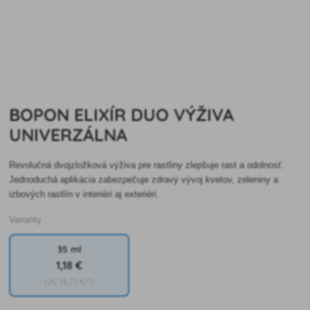
BOPON ELIXÍR DUO VÝŽIVA
UNIVERZÁLNA
Revolučná dvojzložková výživa pre rastliny zlepšuje rast a odolnosť.
Jednoduchá aplikácia zabezpečuje zdravý vývoj kvetov, zeleniny a
izbových rastlín v interiéri aj exteriéri.
Varianty
35 ml
1
,18 €
(JC
33
,71 €/l)