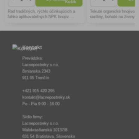
Rad tradičných, rýchlo účinkujúcich a
Tekuté organické hnojivo p
ľahko aplikovateľných NPK hnojív.
rastliny, bohaté na živiny a
Vyvážený pomer živín obsiahnutých v
mikroorganizmy, zlepšuje š
hnojivách podporuje zdravý vývoj rastlín
podporuje koreňový systém
a zároveň prispieva k bohaté
odolnosť rastlín voči chor
Kontakt
Prevádzka:
Lacnepostreky s.r.o.
Brnianska 2343
911 05 Trenčín
+421 915 420 295
kontakt@lacnepostreky.sk
Po - Pia 9:00 - 16:00
Sídlo firmy:
Lacnepostreky s.r.o.
Malokrasňanská 10137/8
831 54 Bratislava, Slovensko