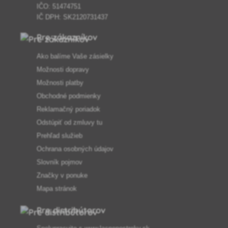
IČO: 51474751
IČ DPH: SK2120731437
Pre zákazníkov
Ako balíme Vaše zásielky
Možnosti dopravy
Možnosti platby
Obchodné podmienky
Reklamačný poriadok
Odstúpiť od zmluvy tu
Prehľad služieb
Ochrana osobných údajov
Slovník pojmov
Značky v ponuke
Mapa stránok
Pre distribútorov