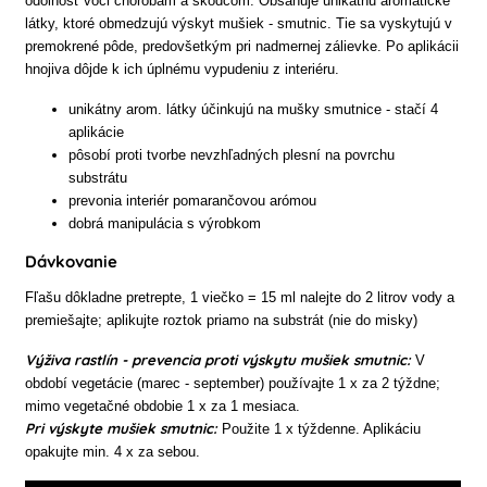
odolnosť voči chorobám a škodcom. Obsahuje unikátnu aromatické
látky, ktoré obmedzujú výskyt mušiek - smutnic. Tie sa vyskytujú v
premokrené pôde, predovšetkým pri nadmernej zálievke. Po aplikácii
hnojiva dôjde k ich úplnému vypudeniu z interiéru.
unikátny arom. látky účinkujú na mušky smutnice - stačí 4
aplikácie
pôsobí proti tvorbe nevzhľadných plesní na povrchu
substrátu
prevonia interiér pomarančovou arómou
dobrá manipulácia s výrobkom
Dávkovanie
Fľašu dôkladne pretrepte, 1 viečko = 15 ml nalejte do 2 litrov vody a
premiešajte; aplikujte roztok priamo na substrát (nie do misky)
Výživa rastlín - prevencia proti výskytu mušiek smutnic:
V
období vegetácie (marec - september) používajte 1 x za 2 týždne;
mimo vegetačné obdobie 1 x za 1 mesiaca.
Pri výskyte mušiek smutnic:
Použite 1 x týždenne. Aplikáciu
opakujte min. 4 x za sebou.