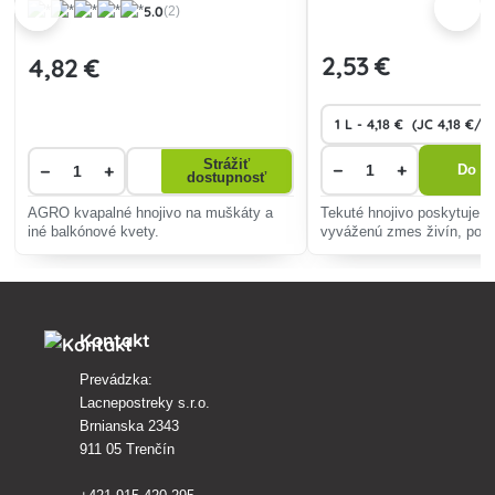
5.0
(2)
2
,53 €
4
,82 €
Strážiť
−
+
−
+
Do ko
dostupnosť
AGRO kvapalné hnojivo na muškáty a
Tekuté hnojivo poskytuje r
iné balkónové kvety.
vyváženú zmes živín, podpo
a zdravie. Jednoduchá apli
absorpcia zaručujú okamži
dlhodobé výsledky.
Kontakt
Prevádzka:
Lacnepostreky s.r.o.
Brnianska 2343
911 05 Trenčín