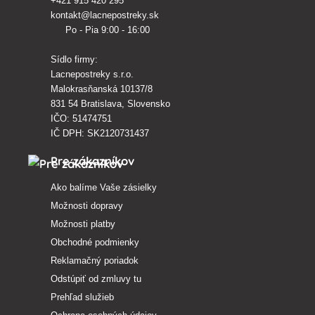
+421 915 420 295
kontakt@lacnepostreky.sk
Po - Pia 9:00 - 16:00
Sídlo firmy:
Lacnepostreky s.r.o.
Malokrasňanská 10137/8
831 54 Bratislava, Slovensko
IČO: 51474751
IČ DPH: SK2120731437
Pre zákazníkov
Ako balíme Vaše zásielky
Možnosti dopravy
Možnosti platby
Obchodné podmienky
Reklamačný poriadok
Odstúpiť od zmluvy tu
Prehľad služieb