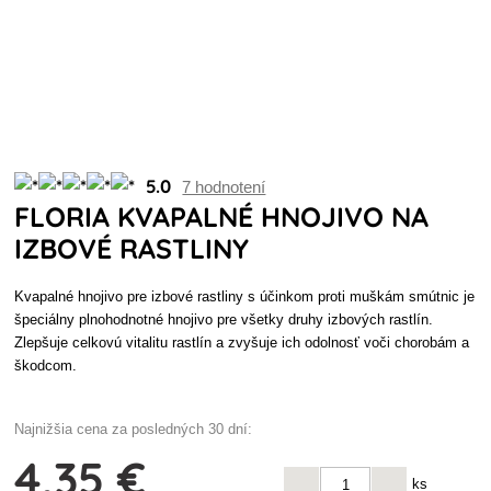
5.0
7 hodnotení
FLORIA KVAPALNÉ HNOJIVO NA
IZBOVÉ RASTLINY
Kvapalné hnojivo pre izbové rastliny s účinkom proti muškám smútnic je
špeciálny plnohodnotné hnojivo pre všetky druhy izbových rastlín.
Zlepšuje celkovú vitalitu rastlín a zvyšuje ich odolnosť voči chorobám a
škodcom.
Najnižšia cena za posledných 30 dní:
4
,35 €
ks