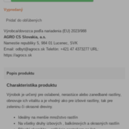
Vypredaný
Pridať do obľúbených
Výrobca/dovozca podľa nariadenia (EU) 2023/988
AGRO CS Slovakia, a.s.
Namestie republiky 5, 984 01 Lucenec, SVK
Email: odbyt@agrocs.sk Telefón: +421 47 4373277 URL:
https://agrocs.sk
Popis produktu
Charakteristika produktu
Výrobok je určený pre oslabené, nerastúce alebo zanedbané rastliny,
obnovuje ich vitalitu a je vhodný ako pre izbové rastliny, tak pre
zeleninu či okrasné dreviny.
Ideálny na menšie množstvo rastlín
Na všetky druhy izbových , balkónových a okrasných rastlín