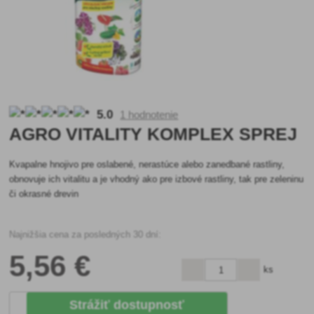
5.0
1 hodnotenie
AGRO VITALITY KOMPLEX SPREJ
Kvapalne hnojivo pre oslabené, nerastúce alebo zanedbané rastliny,
obnovuje ich vitalitu a je vhodný ako pre izbové rastliny, tak pre zeleninu
či okrasné drevin
Najnižšia cena za posledných 30 dní:
5
,56 €
ks
Strážiť dostupnosť