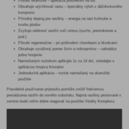
Pôsobí okamžite – aplikácia postrekom na list
Obsahuje urýchľovač rastu – špeciálny výluh z dážďovkového
kompostu
Prírodný doping pre rastliny – energia na rast kvitnutie a
tvorbu plodov
Zvyšuje odolnosť rastlín voči stresu (sucho, premokrenie a
pod.)
Pôsobí regeneračne – pri poškodení chorobami a škodcami
Obsahuje vyvážený pomer živín a mikroprvkov – nahrádza
jedno hnojenie
Namiešaným roztokom aplikujte 1x za 14 dní, striedajte s
aplikáciou hnojiva Kristalon
Jednoduchá aplikácia – roztok namiešaný na okamžité
použitie
Pravidelné používanie prípravku pomôže znížiť frekvenciu
presádzania rastlín do nového substrátu. Najmä rastliny pestované v
zemine budú veľmi dobre reagovať na použitie Vitality Komplexu.