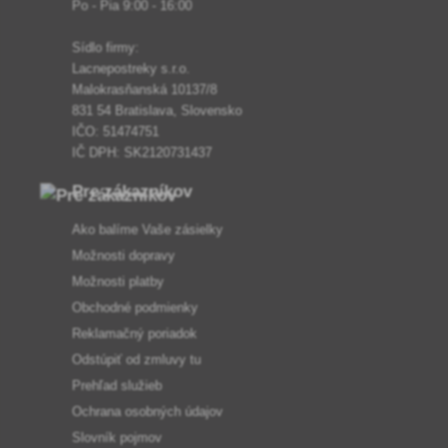
Po - Pia 9:00 - 16:00
Sídlo firmy:
Lacnepostreky s.r.o.
Malokrasňanská 10137/8
831 54 Bratislava, Slovensko
IČO: 51474751
IČ DPH: SK2120731437
Pre zákazníkov
Ako balíme Vaše zásielky
Možnosti dopravy
Možnosti platby
Obchodné podmienky
Reklamačný poriadok
Odstúpiť od zmluvy tu
Prehľad služieb
Ochrana osobných údajov
Slovník pojmov