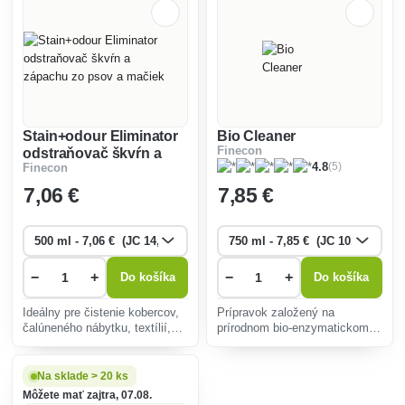
Stain+odour Eliminator
Bio Cleaner
Finecon
odstraňovač škvŕn a
(5)
4.8
Finecon
zápachu zo psov a
mačiek
7
,06 €
7
,85 €
−
+
−
+
Do košíka
Do košíka
Ideálny pre čistenie kobercov,
Prípravok založený na
čalúneného nábytku, textílií,
prírodnom bio-enzymatickom
chovných priestorov, toalety,
procese na čistenie tvrdých
obuvi a ďalších povrchov od
povrchnou ako podlahy,
rôznych druhov škvŕn a
kúpeľne, WC, kachličky,
Na sklade > 20 ks
pachov.
kuchyne.
Môžete mať zajtra, 07.08.