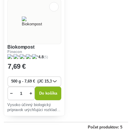
Biokompost
Finecon
(5)
4.8
7
,69 €
−
+
Do košíka
Vysoko účinný biologický
prípravok urýchľujúci rozklad
organických látok v
záhradných kompostoch.
Počet produktov: 5