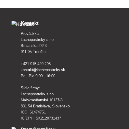
Kontakt
Prevádzka:
Lacnepostreky s.r.o.
Brnianska 2343
911 05 Trenčín
+421 915 420 295
kontakt@lacnepostreky.sk
Po - Pia 9:00 - 16:00
Sídlo firmy:
Lacnepostreky s.r.o.
Malokrasňanská 10137/8
831 54 Bratislava, Slovensko
IČO: 51474751
IČ DPH: SK2120731437