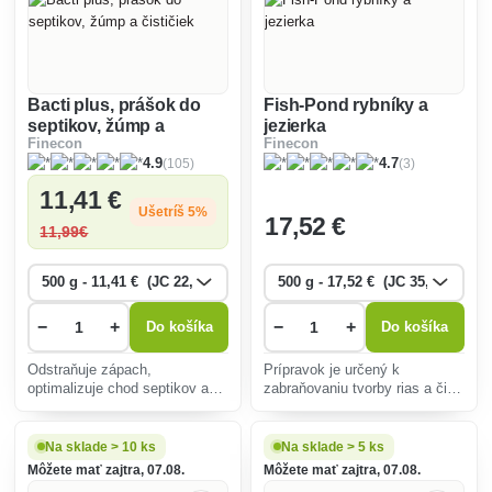
Bacti plus, prášok do
Fish-Pond rybníky a
septikov, žúmp a
jezierka
Finecon
Finecon
čističiek
(3)
(105)
4.7
4.9
11
,41 €
Ušetríš 5%
17
,52 €
11
,99€
−
+
−
+
Do košíka
Do košíka
Odstraňuje zápach,
Prípravok je určený k
optimalizuje chod septikov a
zabraňovaniu tvorby rias a čistí
žúmp, a zabezpečuje účinné
vodu. Zlepšuje priehľadnosť
čistenie odpadovej vody.
vody.
Na sklade > 10 ks
Na sklade > 5 ks
Môžete mať zajtra, 07.08.
Môžete mať zajtra, 07.08.