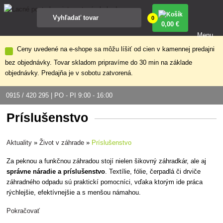
0
0
,00 €
Menu
Ceny uvedené na e-shope sa môžu líšiť od cien v kamennej predajni
bez objednávky. Tovar skladom pripravíme do 30 min na základe
objednávky. Predajňa je v sobotu zatvorená.
0915 / 420 295 | PO - PI 9:00 - 16:00
Príslušenstvo
Aktuality
»
Život v záhrade
»
Príslušenstvo
Za peknou a funkčnou záhradou stojí nielen šikovný záhradkár, ale aj
správne náradie a príslušenstvo
. Textílie, fólie, čerpadlá či drviče
záhradného odpadu sú praktickí pomocníci, vďaka ktorým ide práca
rýchlejšie, efektívnejšie a s menšou námahou.
Pokračovať