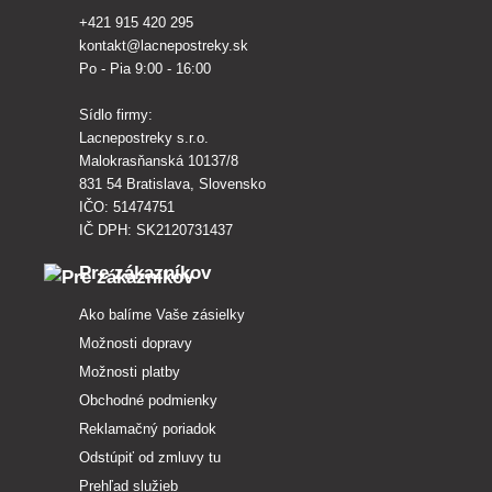
+421 915 420 295
kontakt@lacnepostreky.sk
Po - Pia 9:00 - 16:00
Sídlo firmy:
Lacnepostreky s.r.o.
Malokrasňanská 10137/8
831 54 Bratislava, Slovensko
IČO: 51474751
IČ DPH: SK2120731437
Pre zákazníkov
Ako balíme Vaše zásielky
Možnosti dopravy
Možnosti platby
Obchodné podmienky
Reklamačný poriadok
Odstúpiť od zmluvy tu
Prehľad služieb