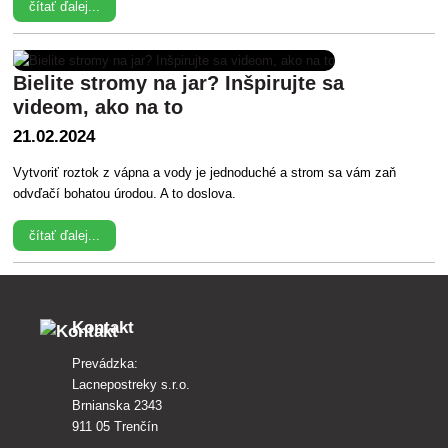
čítať ďalej...
Bielite stromy na jar? Inšpirujte sa
videom, ako na to
21.02.2024
Vytvoriť roztok z vápna a vody je jednoduché a strom sa vám zaň
odvďačí bohatou úrodou. A to doslova.
čítať ďalej...
Kontakt
Prevádzka:
Lacnepostreky s.r.o.
Brnianska 2343
911 05 Trenčín