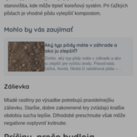
stanovištia, kde môže trpieť koreňový systém. Pri ťažkých
pôdach je vhodné pôdu vylepšiť kompostom.
Mohlo by vás zaujímať
Aký typ pôdy máte v záhrade a
ako ju zlepšiť?
Zistite, aký typ pôdy máte v záhrade a ako
ju zlepšiť pre vyššiu úrodu. Piesočnatá,
ťažká, ílovitá, hlinitá či rašelinová pôda –
aké sú ich špecifiká?
Zálievka
Mladé rastliny po výsadbe potrebujú pravidelnejšiu
zálievku. Staršie, dobre zakorenené kry zvládajú kratšie
obdobia sucha lepšie. Dlhodobé preschnutie však môže
negatívne ovplyvniť kvitnutie.
Príčiny, prečo budleja