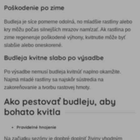
Poškodenie po zime
Budleja je síce pomerne odolná, no mladšie rastliny alebo
kry môžu počas silnejších mrazov namŕzať. Ak rastlina po
zime regeneruje poškodené výhony, kvitnutie môže byť
slabšie alebo oneskorené.
Budleja kvitne slabo po výsadbe
Po výsadbe nemusí budleja kvitnúť naplno okamžite.
Najmä mladé rastliny sa najskôr sústredia na
zakoreňovanie a tvorbu rastovej hmoty.
Ako pestovať budleju, aby
bohato kvitla
Pravidelné hnojenie
Na začiatku sezóny je dopbré doplniť živiny vhodným