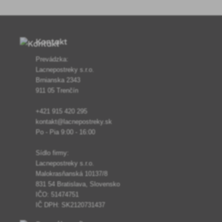
kvety.
Kontakt
Prevádzka:
Lacnepostreky s.r.o.
Brnianska 2343
911 05 Trenčín
+421 915 420 295
kontakt@lacnepostreky.sk
Po - Pia 9:00 - 16:00
Sídlo firmy:
Lacnepostreky s.r.o.
Malokrasňanská 10137/8
831 54 Bratislava, Slovensko
IČO: 51474751
IČ DPH: SK2120731437