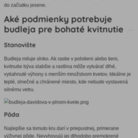
do začiatku jesene.
Aké podmienky potrebuje
budleja pre bohaté kvitnutie
Stanovište
Budleja miluje slnko. Ak rastie v polotieni alebo tieni,
kvitnutie býva slabšie a rastlina môže vytvárať dlhé,
vytiahnuté výhony s menším množstvom kvetov. Ideálne je
teplé, slnečné a chránené miesto, kde nebude vystavená
silnému vetru.
Pôda
Najlepšie sa tomuto kru darí v priepustnej, primerane
výživnej pôde. Nevyhovujú jej dlhodobo premokrené