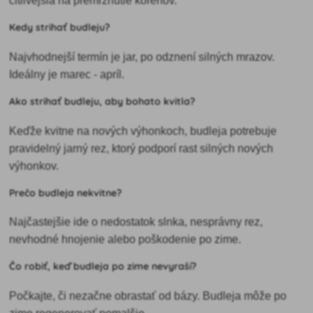
citlivejšia na premrznutie koreňov.
Kedy strihať budleju?
Najvhodnejší termín je jar, po odznení silných mrazov.
Ideálny je marec - apríl.
Ako strihať budleju, aby bohato kvitla?
Keďže kvitne na nových výhonkoch, budleja potrebuje
pravidelný jarný rez, ktorý podporí rast silných nových
výhonkov.
Prečo budleja nekvitne?
Najčastejšie ide o nedostatok slnka, nesprávny rez,
nevhodné hnojenie alebo poškodenie po zime.
Čo robiť, keď budleja po zime nevyraší?
Počkajte, či nezačne obrastať od bázy. Budleja môže po