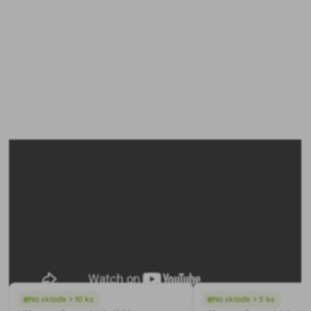
Nevhodné hnojenie
Príliš vysoký podiel dusíka podporuje bujný rast listov a
výhonkov, no nie tvorbu kvetov. Ak chcete podporiť
hnojivá
kvitnutie, vhodnejšie sú
určené pre kvitnúce
rastliny.
Na sklade > 10 ks
Na sklade > 5 ks