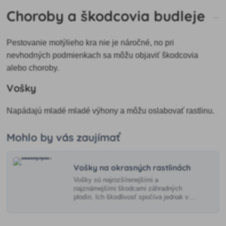
Choroby a škodcovia budleje
Pestovanie motýlieho kra nie je náročné, no pri
nevhodných podmienkach sa môžu objaviť škodcovia
alebo choroby.
Vošky
Napádajú mladé mladé výhony a môžu oslabovať rastlinu.
Mohlo by vás zaujímať
Vošky na okrasných rastlinách
Vošky sú najrozšírenejšími a
najznámejšími škodcami záhradných
plodín. Ich škodlivosť spočíva jednak v
tom, že sa dokážu veľmi rýchlo
rozmnožovať a jednak v tom, že z rastlín
vycicajú omnoho viac štiav, než dokážu