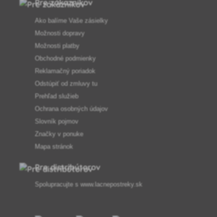
Pre zákazníkov
Ako balíme Vaše zásielky
Možnosti dopravy
Možnosti platby
Obchodné podmienky
Reklamačný poriadok
Odstúpiť od zmluvy tu
Prehľad služieb
Ochrana osobných údajov
Slovník pojmov
Značky v ponuke
Mapa stránok
Pre distribútorov
Spolupracujte s
www.lacnepostreky.sk