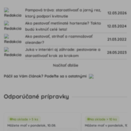
Pampová tráva: starostlivosť a jarný rez,
12.03.2026
ktorý podporí kvitnutie
Ako pestovať metlinaté hortenzie? Takto
12.03.2024
budú kvitnúť celé leto!
Ako pestovať, strihať a rozmnožovať
21.03.2022
oleander?
Juka v interiéri aj záhrade: pestovanie a
28.05.2023
starostlivosť krok za krokom
Načítať ďalšie
Páčil sa Vám článok? Podeľte sa s ostatnými
Odporúčané prípravky
Na sklade > 5 ks
Na sklade > 10 ks
Môžete mať v pondelok, 10.08.
Môžete mať v pondelok, 10.0