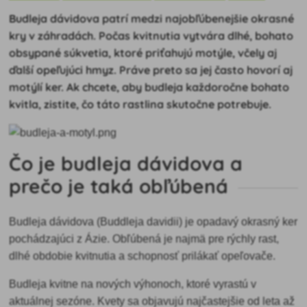
Budleja dávidova patrí medzi najobľúbenejšie okrasné
kry v záhradách. Počas kvitnutia vytvára dlhé, bohato
obsypané súkvetia, ktoré priťahujú motýle, včely aj
ďalší opeľujúci hmyz. Práve preto sa jej často hovorí aj
motýlí ker. Ak chcete, aby budleja každoročne bohato
kvitla, zistite, čo táto rastlina skutočne potrebuje.
Čo je budleja dávidova a
prečo je taká obľúbená
Budleja dávidova (Buddleja davidii) je opadavý okrasný ker
pochádzajúci z Ázie. Obľúbená je najmä pre rýchly rast,
dlhé obdobie kvitnutia a schopnosť prilákať opeľovače.
Budleja kvitne na nových výhonoch, ktoré vyrastú v
aktuálnej sezóne. Kvety sa objavujú najčastejšie od leta až