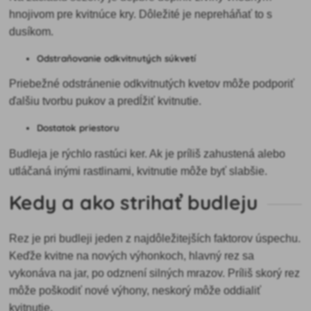
hnojivom pre kvitnúce kry. Dôležité je nepreháňať to s
dusíkom.
Odstraňovanie odkvitnutých súkvetí
Priebežné odstránenie odkvitnutých kvetov môže podporiť
ďalšiu tvorbu pukov a predĺžiť kvitnutie.
Dostatok priestoru
Budleja je rýchlo rastúci ker. Ak je príliš zahustená alebo
utláčaná inými rastlinami, kvitnutie môže byť slabšie.
Kedy a ako strihať budleju
Rez je pri budleji jeden z najdôležitejších faktorov úspechu.
Keďže kvitne na nových výhonkoch, hlavný rez sa
vykonáva na jar, po odznení silných mrazov. Príliš skorý rez
môže poškodiť nové výhony, neskorý môže oddialiť
kvitnutie.