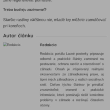
zime regenerovať pomalšie.
Treba budleju zazimovať?
Staršie rastliny väčšinou nie, mladé kry môžete zamulčovať
pri koreňoch.
Autor článku
Redakcia
Redakcia portálu Lacné postreky pripravuje
odborné a praktické články zamerané na
pestovanie, ochranu rastlín a starostlivosť o
záhradu. Obsah je inšpirovaný reálnymi
skúsenosťami zo záhradkárskej praxe, aj
tipmi iných záhradkárov z našich sociálnych
sietí. Cieľom týchto článkov je prinášať
zrozumiteľné, overené a praktické
informácie, ktoré pomáhajú riešiť konkrétne
problémy v záhrade a rozširujú čitateľom
obzory.