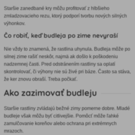
Staršie zanedbané kry môžu profitovať z hlbšieho
zmladzovacieho rezu, ktorý podporí tvorbu nových silných
výhonkov.
Čo robiť, keď budleja po zime nevyraší
Nie vždy to znamená, že rastlina uhynula. Budleja môže po
silnej zime rašiť neskôr, najmä ak došlo k poškodeniu
nadzemnej časti. Pred odstránením rastliny sa oplatí
skontrolovať, či výhony nie sú živé pri báze. Často sa stáva,
že ker znovu obraší. Treba počkať.
Ako zazimovať budleju
Staršie rastliny zvládajú bežné zimy pomerne dobre. Mladé
budleje však môžu byť citlivejšie. Pomôcť môže ľahké
zamulčovanie koreňov alebo ochrana pri extrémnych
mrazoch.