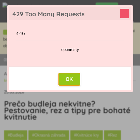
0
429 Too Many Requests
0
,00 €
Menu
Ceny uvedené na e-shope sa môžu líšiť od cien v kamennej predajni
429 /
bez objednávky. Tovar skladom pripravíme do 30 min na základe
objednávky. Predajňa je v sobotu zatvorená.
openresty
0915 / 420 295 | PO - PI 9:00 - 16:00
Aktuality
»
Prečo budleja nekvitne? Pestovanie, rez a tipy pre bohaté
OK
kvitnutie
25.05.2026
Prečo budleja nekvitne?
Pestovanie, rez a tipy pre bohaté
kvitnutie
#Budleja
#Okrasná záhrada
#Kvitnúce kry
#Rez