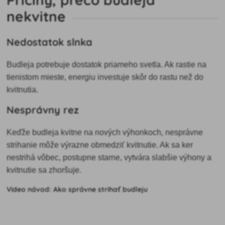
nekvitne
Nedostatok slnka
Budleja potrebuje dostatok priameho svetla. Ak rastie na
tienistom mieste, energiu investuje skôr do rastu než do
kvitnutia.
Nesprávny rez
Keďže budleja kvitne na nových výhonkoch, nesprávne
strihanie môže výrazne obmedziť kvitnutie. Ak sa ker
nestrihá vôbec, postupne starne, vytvára slabšie výhony a
kvitnutie sa zhoršuje.
Video návod: Ako správne strihať budleju