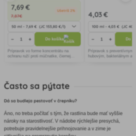
7
,69 €
Ušetríš 2%
4
,03 €
7
,87€
−
+
−
+
Do košíka
Do ko
Prípravok vo forme koncentrátu na
Prípravok s preventívnym 
ochranu ruží proti múčnatke, čiernej
hubovým, bakteriálnym a 
škvrnitosti a hrdzi, okrasných rastlín proti
chorobám.
múčnatke a hrdzi a krušpánu proti
Cylindrocladium buxicola.
Často sa pýtate
Dá sa budleja pestovať v črepníku?
Áno, no treba počítať s tým, že rastlina bude mať vyššie
nároky na starostlivosť. V nádobe rýchlejšie presychá,
potrebuje pravidelnejšie prihnojovanie a v zime je