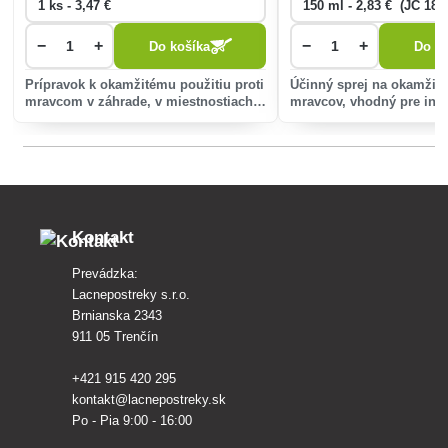
−
+
−
+
Do košíka
Do ko
Prípravok k okamžitému použitiu proti
Účinný sprej na okamžitú
mravcom v záhrade, v miestnostiach a
mravcov, vhodný pre inter
ich bezprostrednom okolí.
exteriér. Jednoducho apli
postihnuté miesta a vytv
bariéru proti opätovnému
Kontakt
Prevádzka:
Lacnepostreky s.r.o.
Brnianska 2343
911 05 Trenčín
+421 915 420 295
kontakt@lacnepostreky.sk
Po - Pia 9:00 - 16:00