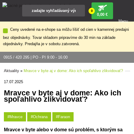
0
0
,00 €
Menu
Ceny uvedené na e-shope sa môžu líšiť od cien v kamennej predajni
bez objednávky. Tovar skladom pripravíme do 30 min na základe
objednávky. Predajňa je v sobotu zatvorená.
0915 / 420 295 | PO - PI 9:00 - 16:00
Aktuality
»
Mravce v byte aj v dome: Ako ich spoľahlivo zlikvidovať?
17.07.2025
Mravce v byte aj v dome: Ako ich
spoľahlivo zlikvidovať?
#Mravce
#Ochrana
#Faraon
Mravce v byte alebo v dome sú problém, s ktorým sa