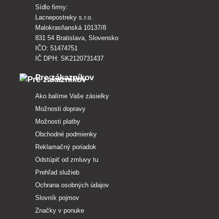
Sídlo firmy:
Lacnepostreky s.r.o.
Malokrasňanská 10137/8
831 54 Bratislava, Slovensko
IČO: 51474751
IČ DPH: SK2120731437
Pre zákazníkov
Ako balíme Vaše zásielky
Možnosti dopravy
Možnosti platby
Obchodné podmienky
Reklamačný poriadok
Odstúpiť od zmluvy tu
Prehľad služieb
Ochrana osobných údajov
Slovník pojmov
Značky v ponuke