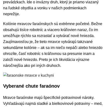
prevádzkach. Ide o invázny druh, ktorý je priamo viazaný
na ľudské obydlia a vonku v našich podmienkach
neprežije.
Kolónie mravcov faraónskych sú extrémne početné. Bežne
obsahujú tisíce robotníc a viacero kráľovien naraz, čo im
umožňuje rýchlo sa rozrastať a vytvárať nové hniezda.
Zaujímavosťou je, že tieto mravce vytvárajú takzvané
sekundárne kolónie – ak sa im niečo nepáči alebo hniezdo
ohrozíte, časť robotníc s kráľovnou sa presunie inam a
založí nové hniezdo. Preto je ich likvidácia výrazne
náročnejšia ako pri iných druhoch.
Vyberané chute faraónov
Mravce faraónske majú špecifické potravinové nároky.
Vyhľadávajú najmä sladké a bielkovinové potraviny – med,