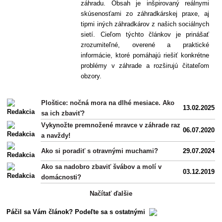
záhradu. Obsah je inšpirovaný reálnymi
skúsenosťami zo záhradkárskej praxe, aj
tipmi iných záhradkárov z našich sociálnych
sietí. Cieľom týchto článkov je prinášať
zrozumiteľné, overené a praktické
informácie, ktoré pomáhajú riešiť konkrétne
problémy v záhrade a rozširujú čitateľom
obzory.
Ploštice: nočná mora na dlhé mesiace. Ako
13.02.2025
sa ich zbaviť?
Vykynožte premnožené mravce v záhrade raz
06.07.2020
a navždy!
Ako si poradiť s otravnými muchami?
29.07.2024
Ako sa nadobro zbaviť švábov a molí v
03.12.2019
domácnosti?
Načítať ďalšie
Páčil sa Vám článok? Podeľte sa s ostatnými