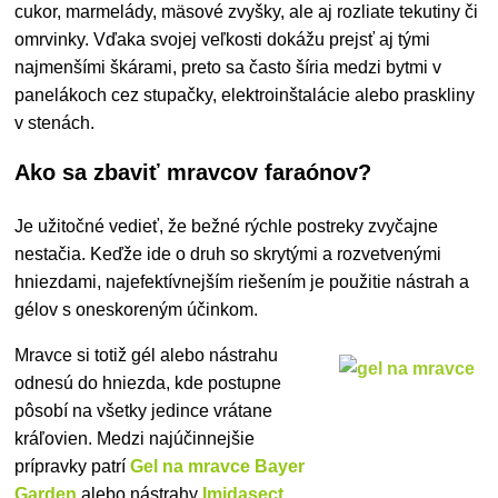
cukor, marmelády, mäsové zvyšky, ale aj rozliate tekutiny či
omrvinky. Vďaka svojej veľkosti dokážu prejsť aj tými
najmenšími škárami, preto sa často šíria medzi bytmi v
panelákoch cez stupačky, elektroinštalácie alebo praskliny
v stenách.
Ako sa zbaviť mravcov faraónov?
Je užitočné vedieť, že bežné rýchle postreky zvyčajne
nestačia. Keďže ide o druh so skrytými a rozvetvenými
hniezdami, najefektívnejším riešením je použitie nástrah a
gélov s oneskoreným účinkom.
Mravce si totiž gél alebo nástrahu
odnesú do hniezda, kde postupne
pôsobí na všetky jedince vrátane
kráľovien.
Medzi najúčinnejšie
prípravky patrí
Gel na mravce Bayer
Garden
alebo nástrahy
Imidasect