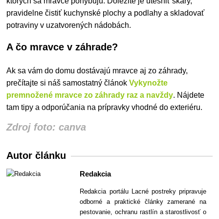
ktorých sa mravce pohybujú. Dôležité je utesniť škáry,
pravidelne čistiť kuchynské plochy a podlahy a skladovať
potraviny v uzatvorených nádobách.
A čo mravce v záhrade?
Ak sa vám do domu dostávajú mravce aj zo záhrady,
prečítajte si náš samostatný článok
Vykynožte
premnožené mravce zo záhrady raz a navždy
. Nájdete
tam tipy a odporúčania na prípravky vhodné do exteriéru.
Zdroj foto: canva
Autor článku
Redakcia
Redakcia portálu Lacné postreky pripravuje
odborné a praktické články zamerané na
pestovanie, ochranu rastlín a starostlivosť o