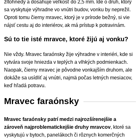
žltohnedý a dosahuje veľkosť do 2,5 mm. Ide o druh, ktorý
sa vyskytuje výhradne vo vnútri budov, vonku by neprežil.
Oproti tomu čierny mravec, ktorý je v prírode bežný, si vie
nájsť cestu aj do interiérov, ak má prístup k potravinám.
Sú to tie isté mravce, ktoré žijú aj vonku?
Nie vždy. Mravec faraónsky žije výhradne v interiéri, kde si
vytvára svoje hniezda v teplých a vlhkých podmienkach.
Naopak, čierny mravec je pôvodne vonkajším druhom, ale
dokáže sa usídliť aj vnútri, najmä počas letných mesiacov,
keď hľadá potravu.
Mravec faraónsky
Mravec faraónsky patrí medzi najrozšírenejšie a
zároveň najproblematickejšie druhy mravcov
, ktoré sa
vyskytujú v bytoch, panelákoch či rôznych komerčných