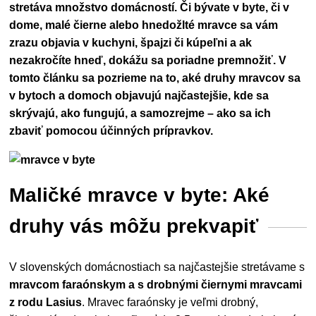
stretáva množstvo domácností. Či bývate v byte, či v
dome, malé čierne alebo hnedožlté mravce sa vám
zrazu objavia v kuchyni, špajzi či kúpeľni a ak
nezakročíte hneď, dokážu sa poriadne premnožiť. V
tomto článku sa pozrieme na to, aké druhy mravcov sa
v bytoch a domoch objavujú najčastejšie, kde sa
skrývajú, ako fungujú, a samozrejme – ako sa ich
zbaviť pomocou účinných prípravkov.
Maličké mravce v byte: Aké
druhy vás môžu prekvapiť
V slovenských domácnostiach sa najčastejšie stretávame s
mravcom faraónskym a s drobnými čiernymi mravcami
z rodu Lasius
. Mravec faraónsky je veľmi drobný,