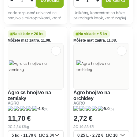
−
+
−
+
Do košíka
Do košíka
Vodorozpustné univerzálne
Unikátny koncentrát na báze
hnojivo s mikroprvkami, ktoré
prírodných látok, ktoré zvyšujú
prispieva k lepšiemu
odolnosť a obranyschopnosť
prezimovaniu rastlín.
rastlín proti škodcom.
Na sklade > 20 ks
Na sklade > 5 ks
Môžete mať zajtra, 11.08.
Môžete mať zajtra, 11.08.
Agro cs hnojivo na
Agro hnojivo na
zemiaky
orchidey
AGRO
AGRO
(9)
(3)
4.8
5.0
11
,70 €
2
,72 €
JC
2
,34 €/kg
JC
10
,88 €/l