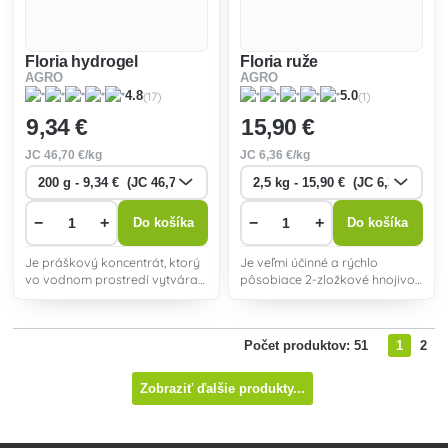
Floria hydrogel
Floria ruže
AGRO
AGRO
(17)
(1)
4.8
5.0
9
,34 €
15
,90 €
JC
46
,70 €/kg
JC
6
,36 €/kg
−
+
−
+
Do košíka
Do košíka
Je práškový koncentrát, ktorý
Je veľmi účinné a rýchlo
vo vodnom prostredí vytvára
pôsobiace 2-zložkové hnojivo,
stabilný gél. Častice Hydrogélu
je ideálnym zdrojom
na seba viažu 250 násobok
organických látok a živín pre
vody a po obalení koreňov
ruže.
Počet produktov: 51
1
2
rastlín ich zásobuje vodou.
Zobraziť ďalšie produkty...