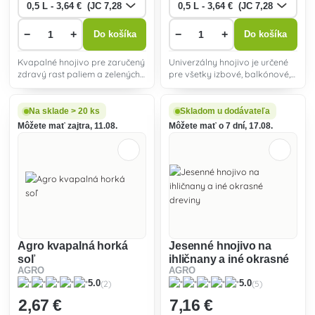
−
+
−
+
Do košíka
Do košíka
Kvapalné hnojivo pre zaručený
Univerzálny hnojivo je určené
zdravý rast paliem a zelených
pre všetky izbové, balkónové,
izbových rastlín.
terasové kvety aj ostatné
záhradné kvety.
Na sklade > 20 ks
Skladom u dodávateľa
Môžete mať zajtra, 11.08.
Môžete mať o 7 dní, 17.08.
Agro kvapalná horká
Jesenné hnojivo na
soľ
ihličnany a iné okrasné
AGRO
AGRO
dreviny
(2)
(5)
5.0
5.0
2
,67 €
7
,16 €