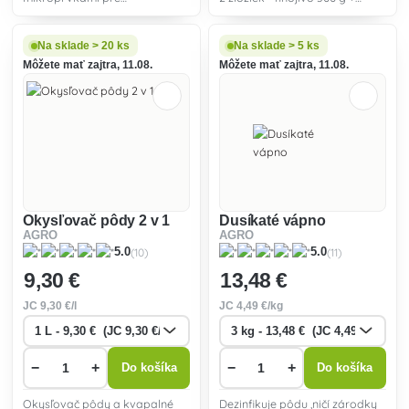
prihnojovanie v období
vápnik 200 g. Účinná prevencia
kvitnutia a tvorby plodov
proti černaniu paradajok a
izbových, balkónových i
hnilobe koncov papriky.
Na sklade > 20 ks
Na sklade > 5 ks
ostatných vonkajších rastlín.
Môžete mať zajtra, 11.08.
Môžete mať zajtra, 11.08.
Okysľovač pôdy 2 v 1
Dusíkaté vápno
AGRO
AGRO
(10)
(11)
5.0
5.0
9
,30 €
13
,48 €
JC
9
,30 €/l
JC
4
,49 €/kg
−
+
−
+
Do košíka
Do košíka
Okysľovač pôdy a kvapalné
Dezinfikuje pôdu ,ničí zárodky