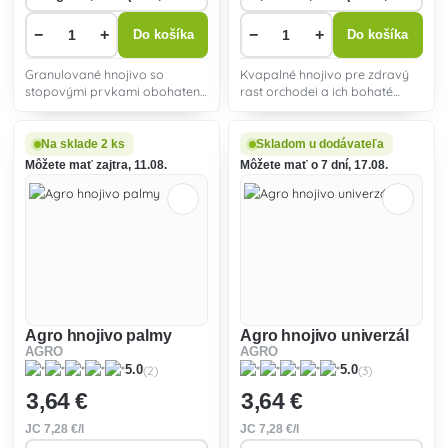
−
+
−
+
Do košíka
Do košíka
Granulované hnojivo so
Kvapalné hnojivo pre zdravý
stopovými prvkami obohatené
rast orchodei a ich bohaté
o horčík určené k výžive
kvitnutie.
zemiakov.
Na sklade 2 ks
Skladom u dodávateľa
Môžete mať zajtra, 11.08.
Môžete mať o 7 dní, 17.08.
Agro hnojivo palmy
Agro hnojivo univerzál
AGRO
AGRO
(2)
(3)
5.0
5.0
3
,64 €
3
,64 €
JC
7
,28 €/l
JC
7
,28 €/l