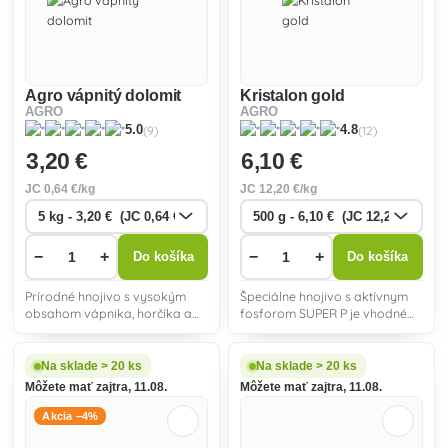
Agro vápnitý dolomit
Kristalon gold
AGRO
AGRO
(9)
(12)
5.0
4.8
3
,20 €
6
,10 €
JC
0
,64 €/kg
JC
12
,20 €/kg
−
+
−
+
Do košíka
Do košíka
Prírodné hnojivo s vysokým
Špeciálne hnojivo s aktívnym
obsahom vápnika, horčíka a
fosforom SUPER P je vhodné
stopových prvkov. Znižuje pH
pre všetky druhy rastlín vo
pôdy.
Vašej záhradke - drobné
ovocie, zelenina aj okrasné
Na sklade > 20 ks
Na sklade > 20 ks
rastliny.
Môžete mať zajtra, 11.08.
Môžete mať zajtra, 11.08.
Akcia −4%