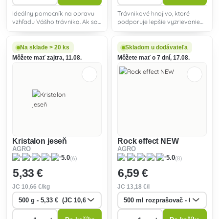
Ideálny pomocník na opravu
Trávnikové hnojivo, ktoré
vzhľadu Vášho trávnika. Ak sa
podporuje lepšie vyzrievanie
Vám objavujú po vypálené
trávnika pred zimou, a tým
miesta alebo je trávnik
zvyšuje odolnosť proti
nejakým spôsobom
vymŕzaniu.
Na sklade > 20 ks
Skladom u dodávateľa
poškodený, je použitie tohto
Môžete mať zajtra, 11.08.
Môžete mať o 7 dní, 17.08.
lieku najjednoduchším a najrý
Kristalon jeseň
Rock effect NEW
AGRO
AGRO
(6)
(8)
5.0
5.0
5
,33 €
6
,59 €
JC
10
,66 €/kg
JC
13
,18 €/l