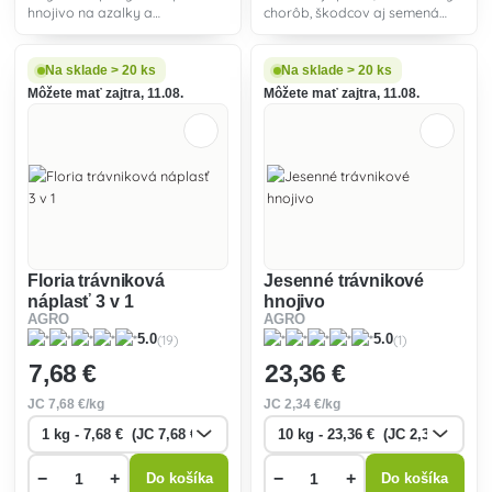
hnojivo na azalky a
chorôb, škodcov aj semená
rododendróny 2 v 1.
burín. Používa sa na jarné a
jesenné hnojenie, najneskôr 14
dní pred výsadbou.
Na sklade > 20 ks
Na sklade > 20 ks
Môžete mať zajtra, 11.08.
Môžete mať zajtra, 11.08.
Floria trávniková
Jesenné trávnikové
náplasť 3 v 1
hnojivo
AGRO
AGRO
(19)
(1)
5.0
5.0
7
,68 €
23
,36 €
JC
7
,68 €/kg
JC
2
,34 €/kg
−
+
−
+
Do košíka
Do košíka