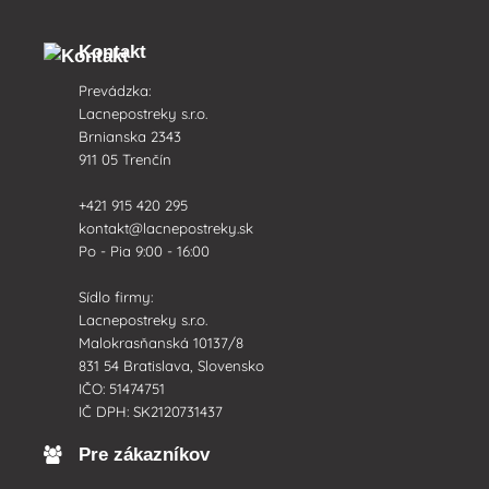
Kontakt
Prevádzka:
Lacnepostreky s.r.o.
Brnianska 2343
911 05 Trenčín
+421 915 420 295
kontakt@lacnepostreky.sk
Po - Pia 9:00 - 16:00
Sídlo firmy:
Lacnepostreky s.r.o.
Malokrasňanská 10137/8
831 54 Bratislava, Slovensko
IČO: 51474751
IČ DPH: SK2120731437
Pre zákazníkov