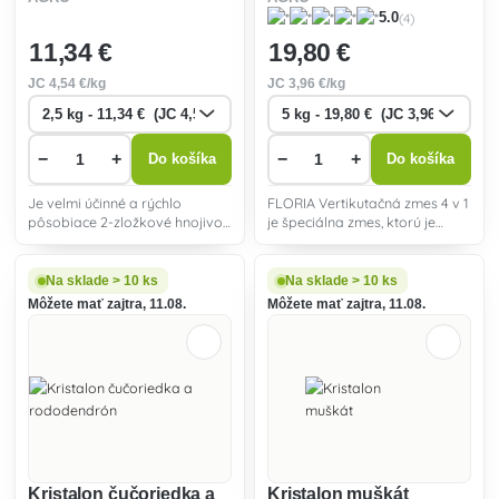
(4)
5.0
11
,34 €
19
,80 €
JC
4
,54 €/kg
JC
3
,96 €/kg
−
+
−
+
Do košíka
Do košíka
Je velmi účinné a rýchlo
FLORIA Vertikutačná zmes 4 v 1
pôsobiace 2-zložkové hnojivo.
je špeciálna zmes, ktorú je
Je zdrojom organických látok
vhodné použiť pre vertikutáciu,
a živín pre okrasné kry,
aby sa urýchlila obnova
stromky, živé ploty apod.
trávnika.
Na sklade > 10 ks
Na sklade > 10 ks
Môžete mať zajtra, 11.08.
Môžete mať zajtra, 11.08.
Kristalon čučoriedka a
Kristalon muškát