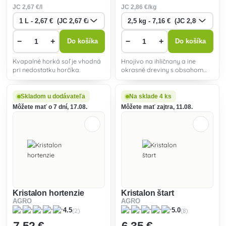
JC
2
,67 €/l
JC
2
,86 €/kg
−
+
−
+
Do košíka
Do košíka
Kvapalné horká soľ je vhodná
Hnojivo na ihličnany a ine
pri nedostatku horčíka.
okrasné dreviny s obsahom
draslíka. Zvyšuje odolnosť
drevín proti vymŕzaniu.
Skladom u dodávateľa
Na sklade 4 ks
Môžete mať o 7 dní, 17.08.
Môžete mať zajtra, 11.08.
Kristalon hortenzie
Kristalon štart
AGRO
AGRO
(2)
(8)
4.5
5.0