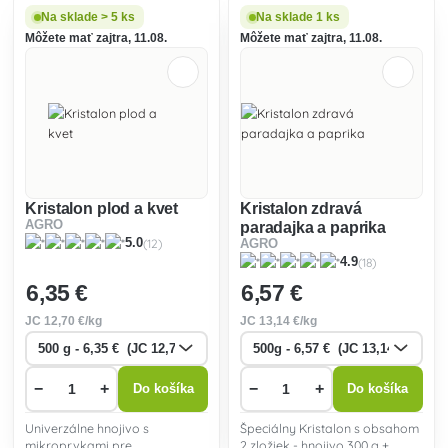
sýte zafarbenie trávnika.
starostlivostii o trávnik a
Na sklade > 5 ks
Na sklade 1 ks
zároven prevencioi proti
Môžete mať zajtra, 11.08.
Môžete mať zajtra, 11.08.
krtkom.
Kristalon plod a kvet
Kristalon zdravá
AGRO
paradajka a paprika
(12)
5.0
AGRO
(18)
4.9
6
,35 €
6
,57 €
JC
12
,70 €/kg
JC
13
,14 €/kg
−
+
−
+
Do košíka
Do košíka
Univerzálne hnojivo s
Špeciálny Kristalon s obsahom
mikroprvkami pre
2 zložiek - hnojivo 300 g +