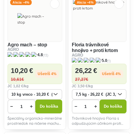
Akcia −4%
Akcia −4%
Agro mach – stop
Floria trávnikové
AGRO
hnojivo + proti krtom
(13)
4.8
AGRO
(1)
5.0
10
,20 €
26
,22 €
Ušetríš 4%
Ušetríš 4%
10
,61€
27
,27€
JC
1
,02 €/kg
JC
3
,50 €/kg
−
+
−
+
Do košíka
Do košíka
Špeciálny organicko-minerálne
Trávnikové hnojivo Floria s
prostriedok na ničenie machu
odpudzujúcim účinkom proti
najmä skoro na jar s obsahom
krtkom je zárukou
dusíka a železa – dôležité pre
profesionálnych výsledkov v