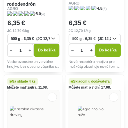
AGRO
rododendrón
(5)
4.8
AGRO
(4)
5.0
6
,35 €
6
,35 €
JC
12
,70 €/kg
JC
12
,70 €/kg
−
+
−
+
Do košíka
Do košíka
Vodorozpustné univerzálne
Nová receptúra ​​hnojiva pre
hnojivo bez obsahu vápnika s
muškáty obsahuje novú formu
mikroprvkami, vhodné na
aktívneho fosfóru SUPER P
prihnojovanie kyslomilných
vhodná pre muškáty a ďalšie
rastlín.
druhy balkónových rastlín.
Na sklade 4 ks
Skladom u dodávateľa
Môžete mať zajtra, 11.08.
Môžete mať o 7 dní, 17.08.