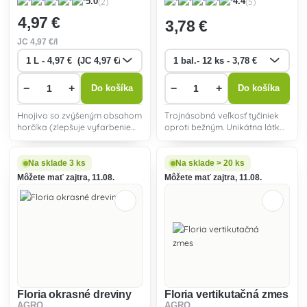
(2)
(5)
5.0
4.4
4
,97 €
3
,78 €
JC
4
,97 €/l
−
+
−
+
Do košíka
Do košíka
Hnojivo so zvýšeným obsahom
Trojnásobná veľkosť tyčiniek
horčíka (zlepšuje vyfarbenie
oproti bežným. Unikátna látka
drevín) a draslíka (podporuje
v receptúre obmedzuje výskyt
vyzrievanie rastlinných pletív).
cicavých škodcov a udržiava
tak počet škodcov pod
Na sklade 3 ks
Na sklade > 20 ks
prahom škodlivosti.
Môžete mať zajtra, 11.08.
Môžete mať zajtra, 11.08.
Floria okrasné dreviny
Floria vertikutačná zmes
AGRO
AGRO