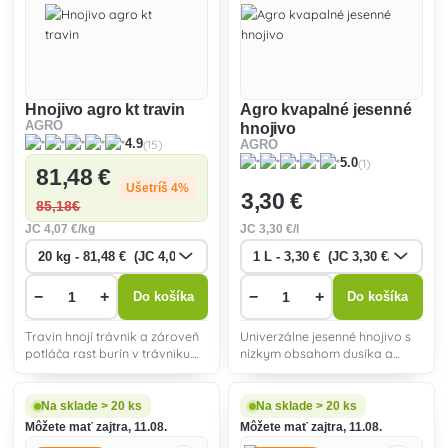
Hnojivo agro kt travin
Agro kvapalné jesenné
AGRO
hnojivo
(15)
4.9
AGRO
(1)
5.0
81
,48 €
Ušetríš 4%
3
,30 €
85
,18€
JC
4
,07 €/kg
JC
3
,30 €/l
−
+
−
+
Do košíka
Do košíka
Travin hnojí trávnik a zároveň
Univerzálne jesenné hnojivo s
potláča rast burín v trávniku.
nízkym obsahom dusíka a
Neúčinkuje proti pýru a 1-
vysokým obsahom draslíka
klíčnym burinám.
ukončí bujný rast rastlín a zaistí
im vyzrievanie pletív pred
Na sklade > 20 ks
Na sklade > 20 ks
zimou.
Môžete mať zajtra, 11.08.
Môžete mať zajtra, 11.08.