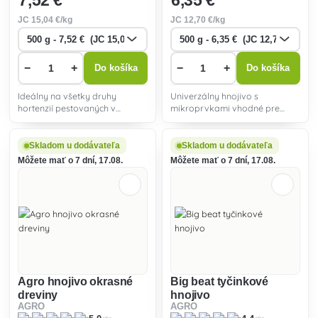
7
,52 €
6
,35 €
JC
15
,04 €/kg
JC
12
,70 €/kg
−
+
−
+
Do košíka
Do košíka
Ideálny na všetky druhy
Univerzálny hnojivo s
hortenzií pestovaných v
mikroprvkami vhodné pre
nádobách aj v záhonoch. Nie je
prihnojovanie na začiatku
vhodný na modré hortenzie.
vegetácie av období
intenzívneho rastu.
Skladom u dodávateľa
Skladom u dodávateľa
Môžete mať o 7 dní, 17.08.
Môžete mať o 7 dní, 17.08.
Agro hnojivo okrasné
Big beat tyčinkové
dreviny
hnojivo
AGRO
AGRO