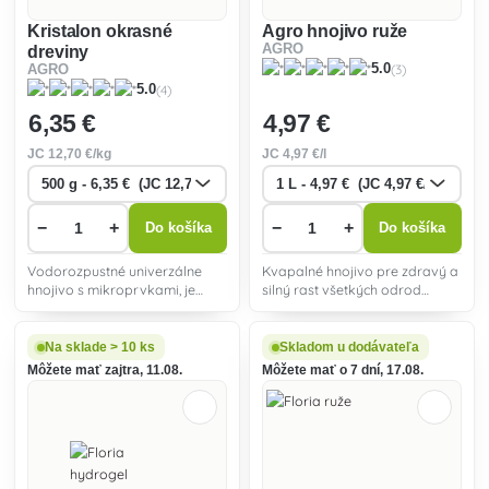
Kristalon okrasné
Agro hnojivo ruže
AGRO
dreviny
(3)
5.0
AGRO
(4)
5.0
6
,35 €
4
,97 €
JC
12
,70 €/kg
JC
4
,97 €/l
−
+
−
+
Do košíka
Do košíka
Vodorozpustné univerzálne
Kvapalné hnojivo pre zdravý a
hnojivo s mikroprvkami, je
silný rast všetkých odrod
vhodné pre všetky druhy
popínavých i kríčkových ruží.
okrasných drevín (listnaté i
ihličnaté), kríky i ruže.
Na sklade > 10 ks
Skladom u dodávateľa
Môžete mať zajtra, 11.08.
Môžete mať o 7 dní, 17.08.