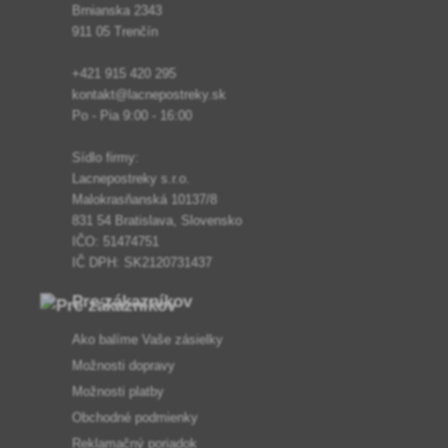
Brnianska 2343
911 05 Trenčín
+421 915 420 295
kontakt@lacnepostreky.sk
Po - Pia 9:00 - 16:00
Sídlo firmy:
Lacnepostreky s.r.o.
Malokrasňanská 10137/8
831 54 Bratislava, Slovensko
IČO: 51474751
IČ DPH: SK2120731437
Pre zákazníkov
Ako balíme Vaše zásielky
Možnosti dopravy
Možnosti platby
Obchodné podmienky
Reklamačný poriadok