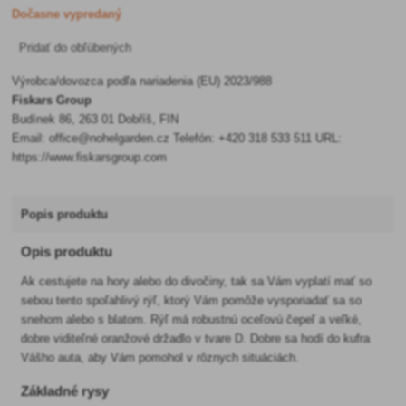
Dočasne vypredaný
Pridať do obľúbených
Výrobca/dovozca podľa nariadenia (EU) 2023/988
Fiskars Group
Budínek 86, 263 01 Dobříš, FIN
Email: office@nohelgarden.cz Telefón: +420 318 533 511 URL:
https://www.fiskarsgroup.com
Popis produktu
Opis produktu
Ak cestujete na hory alebo do divočiny, tak sa Vám vyplatí mať so
sebou tento spoľahlivý rýľ, ktorý Vám pomôže vysporiadať sa so
snehom alebo s blatom. Rýľ má robustnú oceľovú čepeľ a veľké,
dobre viditeľné oranžové držadlo v tvare D. Dobre sa hodí do kufra
Vášho auta, aby Vám pomohol v rôznych situáciách.
Základné rysy