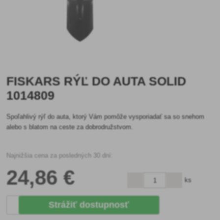
FISKARS RÝĽ DO AUTA SOLID
1014809
Spoľahlivý rýľ do auta, ktorý Vám pomôže vysporiadať sa so snehom
alebo s blatom na ceste za dobrodružstvom.
Najnižšia cena za posledných 30 dní:
24
,86 €
ks
Strážiť dostupnosť