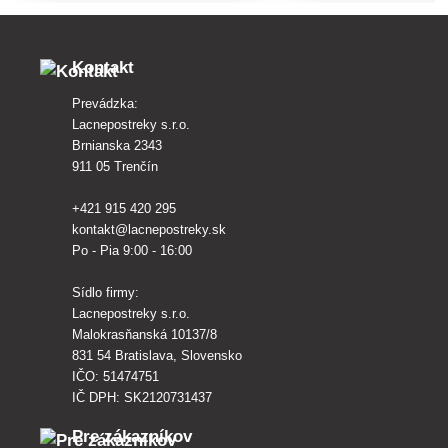
Kontakt
Prevádzka:
Lacnepostreky s.r.o.
Brnianska 2343
911 05 Trenčín
+421 915 420 295
kontakt@lacnepostreky.sk
Po - Pia 9:00 - 16:00
Sídlo firmy:
Lacnepostreky s.r.o.
Malokrasňanská 10137/8
831 54 Bratislava, Slovensko
IČO: 51474751
IČ DPH: SK2120731437
Pre zákazníkov