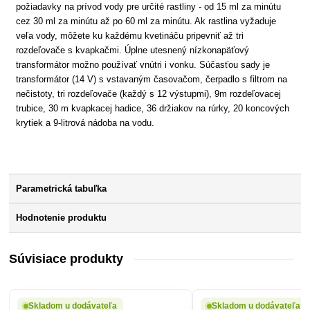
požiadavky na prívod vody pre určité rastliny - od 15 ml za minútu
cez 30 ml za minútu až po 60 ml za minútu. Ak rastlina vyžaduje
veľa vody, môžete ku každému kvetináču pripevniť až tri
rozdeľovače s kvapkačmi. Úplne utesnený nízkonapäťový
transformátor možno používať vnútri i vonku. Súčasťou sady je
transformátor (14 V) s vstavaným časovačom, čerpadlo s filtrom na
nečistoty, tri rozdeľovače (každý s 12 výstupmi), 9m rozdeľovacej
trubice, 30 m kvapkacej hadice, 36 držiakov na rúrky, 20 koncových
krytiek a 9-litrová nádoba na vodu.
Parametrická tabuľka
Hodnotenie produktu
Súvisiace produkty
Skladom u dodávateľa
Skladom u dodávateľa