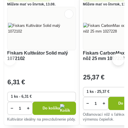
Môžete mať vo štvrtok, 13.08.
Môžete mať vo štvrtok, 13.0
Fiskars Kultivátor Solid malý
Fiskars CarbonMax 
1072102
nôž 25 mm 1027228
25
,37 €
6
,31 €
−
+
Do ko
−
+
Do košíka
Odlamovací nôž s ľahkou a
Kultivátor ideálny na prevzdušnenie pôdy.
výmenou čepieľok.