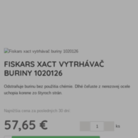
FISKARS XACT VYTRHÁVAČ
BURINY 1020126
Odstraňuje burinu bez použitia chémie. Dlhé čeľuste z nerezovej ocele
uchopia korene zo štyroch strán.
Najnižšia cena za posledných 30 dní:
57
,65 €
ks