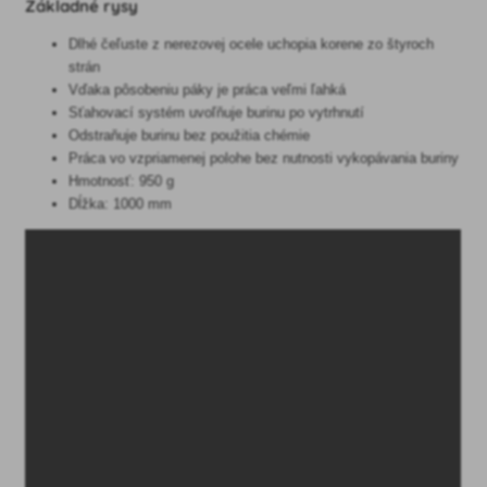
Základné rysy
Dlhé čeľuste z nerezovej ocele uchopia korene zo štyroch
strán
Vďaka pôsobeniu páky je práca veľmi ľahká
Sťahovací systém uvoľňuje burinu po vytrhnutí
Odstraňuje burinu bez použitia chémie
Práca vo vzpriamenej polohe bez nutnosti vykopávania buriny
Hmotnosť: 950 g
Dĺžka: 1000 mm