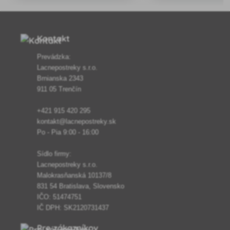
materiály zaručujú dlhú živ
jednoduchú manipuláciu.
Kontakt
Prevádzka:
Lacnepostreky s.r.o.
Brnianska 2343
911 05 Trenčín
+421 915 420 295
kontakt@lacnepostreky.sk
Po - Pia 9:00 - 16:00
Sídlo firmy:
Lacnepostreky s.r.o.
Malokrasňanská 10137/8
831 54 Bratislava, Slovensko
IČO: 51474751
IČ DPH: SK2120731437
Pre zákazníkov