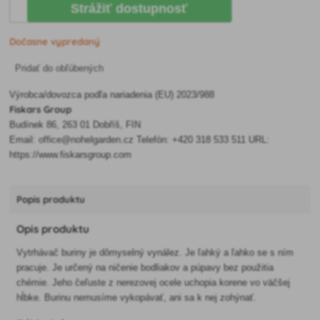
Strážiť dostupnosť
Dočasne vypredaný
Pridať do obľúbených
Výrobca/dovozca podľa nariadenia (EU) 2023/988
Fiskars Group
Budínek 86, 263 01 Dobříš, FIN
Email: office@nohelgarden.cz Telefón: +420 318 533 511 URL:
https://www.fiskarsgroup.com
Popis produktu
Opis produktu
Vytrhávač buriny je dômyselný vynález. Je ľahký a ľahko se s ním
pracuje. Je určený na ničenie bodliakov a púpavy bez použitia
chémie. Jeho čeľuste z nerezovej ocele uchopia korene vo väčšej
hĺbke. Burinu nemusíme vykopávať, ani sa k nej zohýnať.