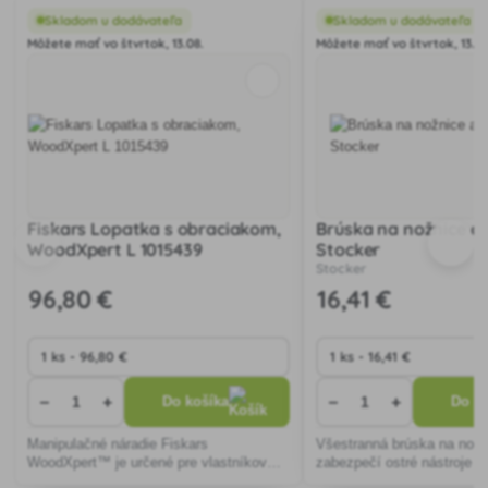
Skladom u dodávateľa
Skladom u dodávateľa
Môžete mať vo štvrtok, 13.08.
Môžete mať vo štvrtok, 13.08
Fiskars Lopatka s obraciakom,
Brúska na nožnice a
WoodXpert L 1015439
Stocker
Stocker
96
,80 €
16
,41 €
−
+
−
+
Do košíka
Do ko
Manipulačné náradie Fiskars
Všestranná brúska na nože
WoodXpert™ je určené pre vlastníkov
zabezpečí ostré nástroje v
sekier.
záhrade. Ergonomický dizaj