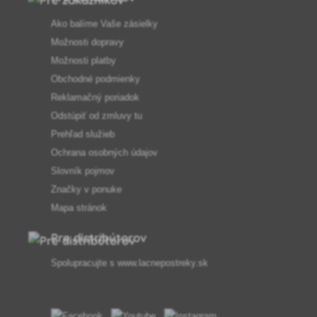
Ako balíme Vaše zásielky
Možnosti dopravy
Možnosti platby
Obchodné podmienky
Reklamačný poriadok
Odstúpiť od zmluvy tu
Prehľad služieb
Ochrana osobných údajov
Slovník pojmov
Značky v ponuke
Mapa stránok
Pre distribútorov
Spolupracujte s
www.lacnepostreky.sk