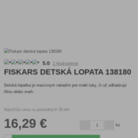
5.0
1 hodnotenie
FISKARS DETSKÁ LOPATA 138180
Detská lopatka je masívnym náradím pre malé ruky, či už odhadzujú
hlinu alebo sneh.
Najnižšia cena za posledných 30 dní:
16
,29 €
ks