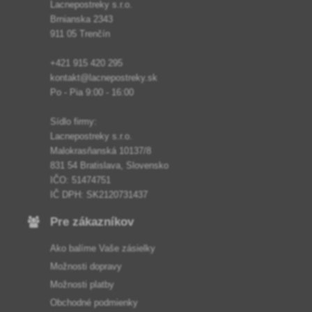
Lacnepostreky s.r.o.
Brnianska 2343
911 05 Trenčín
+421 915 420 295
kontakt@lacnepostreky.sk
Po - Pia 9:00 - 16:00
Sídlo firmy:
Lacnepostreky s.r.o.
Malokrasňanská 10137/8
831 54 Bratislava, Slovensko
IČO: 51474751
IČ DPH: SK2120731437
Pre zákazníkov
Ako balíme Vaše zásielky
Možnosti dopravy
Možnosti platby
Obchodné podmienky