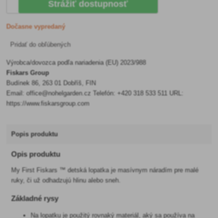
Strážiť dostupnosť
Dočasne vypredaný
Pridať do obľúbených
Výrobca/dovozca podľa nariadenia (EU) 2023/988
Fiskars Group
Budínek 86, 263 01 Dobříš, FIN
Email: office@nohelgarden.cz Telefón: +420 318 533 511 URL:
https://www.fiskarsgroup.com
Popis produktu
Opis produktu
My First Fiskars ™ detská lopatka je masívnym náradím pre malé
ruky, či už odhadzujú hlinu alebo sneh.
Základné rysy
Na lopatku je použitý rovnaký materiál, aký sa používa na