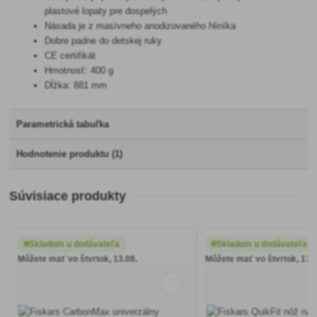
plastové lopaty pre dospelých
Násada je z masívneho anodizovaného hliníka
Dobre padne do detskej ruky
CE certifikát
Hmotnosť: 400 g
Dĺžka: 881 mm
Parametrická tabuľka
Hodnotenie produktu (1)
Súvisiace produkty
Skladom u dodávateľa
Skladom u dodávateľa
Môžete mať vo štvrtok, 13.08.
Môžete mať vo štvrtok, 13.0