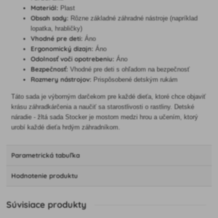
Materiál:
Plast
Obsah sady:
Rôzne základné záhradné nástroje (napríklad
lopatka, hrabličky)
Vhodné pre deti:
Áno
Ergonomický dizajn:
Áno
Odolnosť voči opotrebeniu:
Áno
Bezpečnosť:
Vhodné pre deti s ohľadom na bezpečnosť
Rozmery nástrojov:
Prispôsobené detským rukám
Táto sada je výborným darčekom pre každé dieťa, ktoré chce objaviť
krásu záhradkárčenia a naučiť sa starostlivosti o rastliny. Detské
náradie - žltá sada Stocker je mostom medzi hrou a učením, ktorý
urobí každé dieťa hrdým záhradníkom.
Parametrická tabuľka
Hodnotenie produktu
Súvisiace produkty