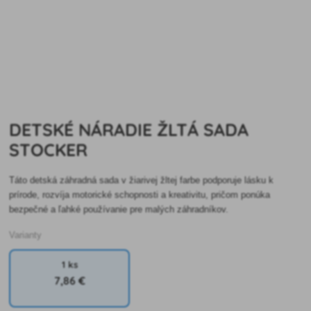
DETSKÉ NÁRADIE ŽLTÁ SADA
STOCKER
Táto detská záhradná sada v žiarivej žltej farbe podporuje lásku k
prírode, rozvíja motorické schopnosti a kreativitu, pričom ponúka
bezpečné a ľahké používanie pre malých záhradníkov.
Varianty
1 ks
7
,86 €