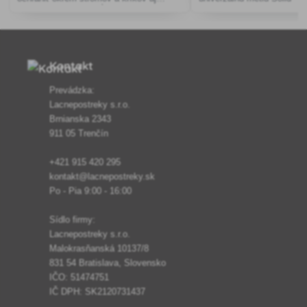
záhradný nábytok, stĺpiky, dopravné
čistenie chodníkov, cestiči
značky, sadenice a mnoho iných
spevnených povrchov na z
predmetov pred trávou, burinou a inými
nečistota
Kontakt
Prevádzka:
Lacnepostreky s.r.o.
Brnianska 2343
911 05 Trenčín
+421 915 420 295
kontakt@lacnepostreky.sk
Po - Pia 9:00 - 16:00
Sídlo firmy:
Lacnepostreky s.r.o.
Malokrasňanská 10137/8
831 54 Bratislava, Slovensko
IČO: 51474751
IČ DPH: SK2120731437