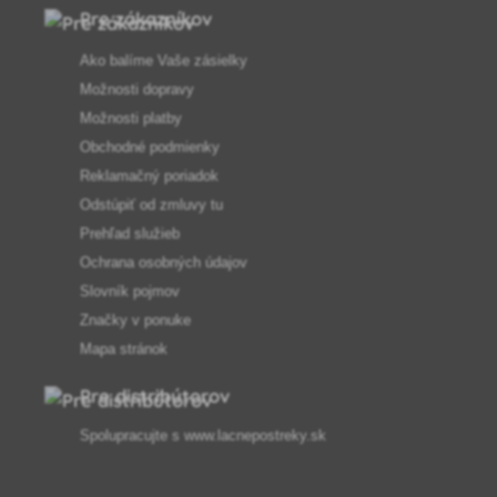
Pre zákazníkov
Ako balíme Vaše zásielky
Možnosti dopravy
Možnosti platby
Obchodné podmienky
Reklamačný poriadok
Odstúpiť od zmluvy tu
Prehľad služieb
Ochrana osobných údajov
Slovník pojmov
Značky v ponuke
Mapa stránok
Pre distribútorov
Spolupracujte s
www.lacnepostreky.sk