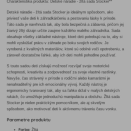
Charakteristika produktu: Detské náradie - žltá sada Stocker**
Detské náradie - žltá sada Stocker je ideálnym spôsobom, ako
priviesť vaše deti k záhradkárčeniu a pestovaniu lásky k prírode.
Táto sada je navrhnutá tak, aby bola bezpečná a zábavná, pričom jej
žiarivý žltý dizajn určite zaujme každého malého záhradníka. Sada
obsahuje všetky základné nástroje, ktoré deti potrebujú na to, aby si
mohli vyskúšať prácu v záhrade po boku svojich rodičov. Je
vyrobená z kvalitných materiálov, ktoré sú odolné voči opotrebeniu, a
zároveň dostatočne ľahké, aby ich deti mohli pohodlne používať.
S touto sadou deti získajú možnosť rozvíjať svoje motorické
schopnosti, kreativitu a zodpovednosť za svoje vlastné rastlinky.
Navyše, čas strávený v prírode s rodičmi alebo kamarátmi je
nenahraditeľný pre ich emocionálny vývoj. Každý nástroj je
ergonomicky tvarovaný tak, aby sa ľahko držal v malých detských
rukách, čo umožňuje jednoduchú manipuláciu a obsluhu. Žltá sada
Stocker je nielen praktickým pomocníkom, ale aj skvelým
spôsobom, ako motivovať deti k aktívnemu tráveniu času vonku.
Parametre produktu
Farba:
Žltá