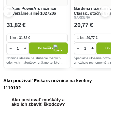
Fiskars PowerArc nožnice
Gardena nožnice na 
univerzálne, silné 1027206
Classic, otočné 8731
GARDENA
31
,82 €
20
,77 €
−
+
−
+
Do košíka
Do ko
Nožnice ideálne na strihanie rôznych
Špeciálne uloženie nožov v
odolných materiálov, vrátane tenkých
umožňuje rovnomerné a rýc
kovov, odkvapov, vinylových obkladov,
celou dĺžkou nožov.
izolačných.
Ako používať Fiskars nožnice na kvetiny
111010?
Ako pestovať muškáty a
ako ich zbaviť škodcov?