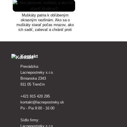
Muškáty patria k obľúbeným
okrasným rastlinám. Ako sa o
muškáty starať počas mrazov, ako
ich sadiť, zalievať a chrániť proti
chorobám a škodcom?
Kontakt
Prevádzka:
Lacnepostreky s.r.o.
Brnianska 2343
911 05 Trenčín
+421 915 420 295
kontakt@lacnepostreky.sk
Po - Pia 9:00 - 16:00
Sídlo firmy:
Lacnepostreky s.r.o.