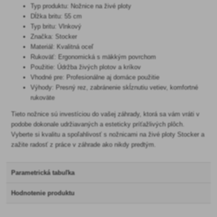
Typ produktu: Nožnice na živé ploty
Dĺžka britu: 55 cm
Typ britu: Vlnkový
Značka: Stocker
Materiál: Kvalitná oceľ
Rukoväť: Ergonomická s mäkkým povrchom
Použitie: Údržba živých plotov a kríkov
Vhodné pre: Profesionálne aj domáce použitie
Výhody: Presný rez, zabránenie skĺznutiu vetiev, komfortné
rukoväte
Tieto nožnice sú investíciou do vašej záhrady, ktorá sa vám vráti v
podobe dokonale udržiavaných a esteticky príťažlivých plôch.
Vyberte si kvalitu a spoľahlivosť s nožnicami na živé ploty Stocker a
zažite radosť z práce v záhrade ako nikdy predtým.
Parametrická tabuľka
Hodnotenie produktu