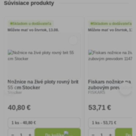
Súvisiace produkty
Skladom u dodávateľa
Skladom u dodávateľa
Môžete mať vo štvrtok, 13.08.
Môžete mať vo štvrtok, 13.0
Nožnice na živé ploty rovný brit
Fiskars nožnice na ži
55 cm Stocker
zubovým prevodom 
Stocker
FISKARS
40
,80 €
53
,71 €
−
+
−
+
Do košíka
Do ko