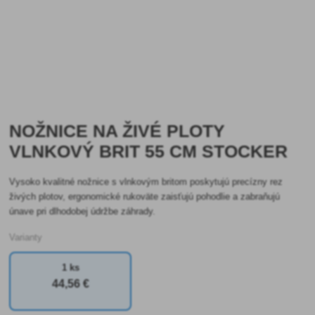
NOŽNICE NA ŽIVÉ PLOTY
VLNKOVÝ BRIT 55 CM STOCKER
Vysoko kvalitné nožnice s vlnkovým britom poskytujú precízny rez
živých plotov, ergonomické rukoväte zaisťujú pohodlie a zabraňujú
únave pri dlhodobej údržbe záhrady.
Varianty
1 ks
44
,56 €