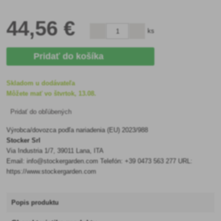
44
,56 €
ks
Pridať do košíka
Skladom u dodávateľa
Môžete mať vo štvrtok, 13.08.
Pridať do obľúbených
Výrobca/dovozca podľa nariadenia (EU) 2023/988
Stocker Srl
Via Industria 1/7, 39011 Lana, ITA
Email: info@stockergarden.com Telefón: +39 0473 563 277 URL:
https://www.stockergarden.com
Popis produktu