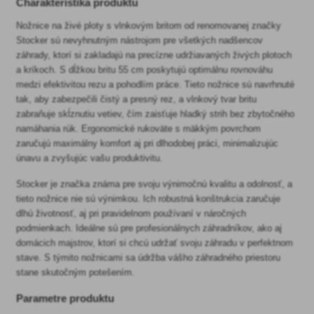
Charakteristika produktu
Nožnice na živé ploty s vlnkovým britom od renomovanej značky
Stocker sú nevyhnutným nástrojom pre všetkých nadšencov
záhrady, ktorí si zakladajú na precízne udržiavaných živých plotoch
a kríkoch. S dĺžkou britu 55 cm poskytujú optimálnu rovnováhu
medzi efektivitou rezu a pohodlím práce. Tieto nožnice sú navrhnuté
tak, aby zabezpečili čistý a presný rez, a vlnkový tvar britu
zabraňuje skĺznutiu vetiev, čím zaisťuje hladký strih bez zbytočného
namáhania rúk. Ergonomické rukoväte s mäkkým povrchom
zaručujú maximálny komfort aj pri dlhodobej práci, minimalizujúc
únavu a zvyšujúc vašu produktivitu.
Stocker je značka známa pre svoju výnimočnú kvalitu a odolnosť, a
tieto nožnice nie sú výnimkou. Ich robustná konštrukcia zaručuje
dlhú životnosť, aj pri pravidelnom používaní v náročných
podmienkach. Ideálne sú pre profesionálnych záhradníkov, ako aj
domácich majstrov, ktorí si chcú udržať svoju záhradu v perfektnom
stave. S týmito nožnicami sa údržba vášho záhradného priestoru
stane skutočným potešením.
Parametre produktu