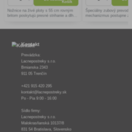
Nožnice na živé ploty s 55 cm rovným
Špeciálny zubový prevodo
britom poskytujú presné strihanie a dlhú
mechanizmus postupne zvy
životnosť vďaka vysokokvalitnej oceli a
silu pri dostrihu až 3 krát.
ergonomickým rukovätiam, ideálne pre
profesionálne úpravy záhrady.
Kontakt
Prevádzka:
Lacnepostreky s.r.o.
Brnianska 2343
911 05 Trenčín
+421 915 420 295
kontakt@lacnepostreky.sk
Po - Pia 9:00 - 16:00
Sídlo firmy:
Lacnepostreky s.r.o.
Malokrasňanská 10137/8
831 54 Bratislava, Slovensko