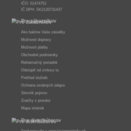
IČO: 51474751
IČ DPH: SK2120731437
Pre zákazníkov
Ako balíme Vaše zásielky
Možnosti dopravy
Možnosti platby
Obchodné podmienky
Reklamačný poriadok
Odstúpiť od zmluvy tu
Prehľad služieb
Ochrana osobných údajov
Slovník pojmov
Značky v ponuke
Mapa stránok
Pre distribútorov
Spolupracujte s
www.lacnepostreky.sk