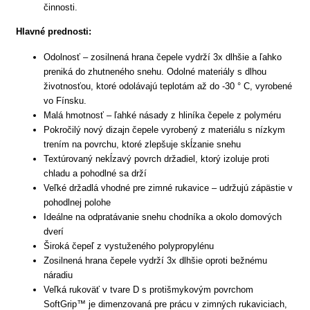
činnosti.
Hlavné prednosti:
Odolnosť – zosilnená hrana čepele vydrží 3x dlhšie a ľahko
preniká do zhutneného snehu. Odolné materiály s dlhou
životnosťou, ktoré odolávajú teplotám až do -30 ° C, vyrobené
vo Fínsku.
Malá hmotnosť – ľahké násady z hliníka čepele z polyméru
Pokročilý nový dizajn čepele vyrobený z materiálu s nízkym
trením na povrchu, ktoré zlepšuje skĺzanie snehu
Textúrovaný nekĺzavý povrch držadiel, ktorý izoluje proti
chladu a pohodlné sa drží
Veľké držadlá vhodné pre zimné rukavice – udržujú zápästie v
pohodlnej polohe
Ideálne na odpratávanie snehu chodníka a okolo domových
dverí
Široká čepeľ z vystuženého polypropylénu
Zosilnená hrana čepele vydrží 3x dlhšie oproti bežnému
náradiu
Veľká rukoväť v tvare D s protišmykovým povrchom
SoftGrip™ je dimenzovaná pre prácu v zimných rukaviciach,