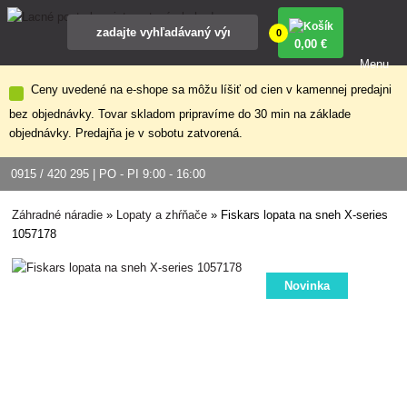
0
0
,00 €
Menu
Ceny uvedené na e-shope sa môžu líšiť od cien v kamennej predajni
bez objednávky. Tovar skladom pripravíme do 30 min na základe
objednávky. Predajňa je v sobotu zatvorená.
0915 / 420 295 | PO - PI 9:00 - 16:00
Záhradné náradie
»
Lopaty a zhŕňače
»
Fiskars lopata na sneh X-series
1057178
Novinka