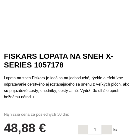
FISKARS LOPATA NA SNEH X-
SERIES 1057178
Lopata na sneh Fiskars je ideálna na jednoduché, rýchle a efektívne
odpratávanie čerstvého aj roztápajúceho sa snehu z veľkých plôch, ako
sú príjazdové cesty, chodníky, cesty a iné. Vydrží 3x dlhšie oproti
bežnému náradiu.
Najnižšia cena za posledných 30 dní:
48
,88 €
ks