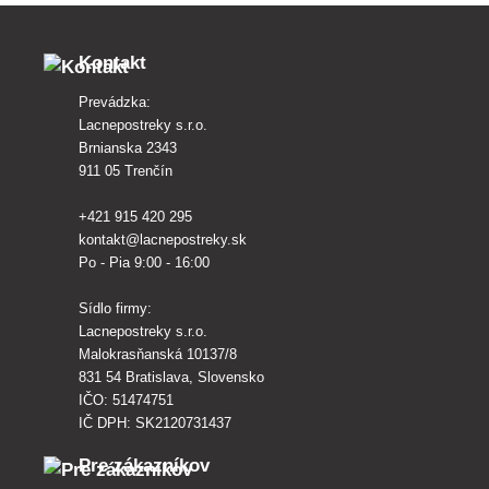
Kontakt
Prevádzka:
Lacnepostreky s.r.o.
Brnianska 2343
911 05 Trenčín
+421 915 420 295
kontakt@lacnepostreky.sk
Po - Pia 9:00 - 16:00
Sídlo firmy:
Lacnepostreky s.r.o.
Malokrasňanská 10137/8
831 54 Bratislava, Slovensko
IČO: 51474751
IČ DPH: SK2120731437
Pre zákazníkov