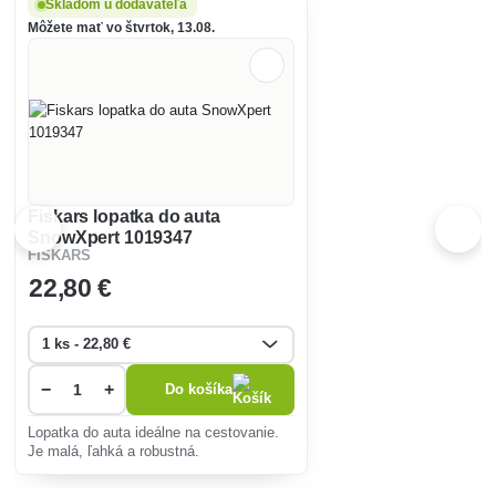
Skladom u dodávateľa
Môžete mať vo štvrtok, 13.08.
Fiskars lopatka do auta
SnowXpert 1019347
FISKARS
22
,80 €
−
+
Do košíka
Lopatka do auta ideálne na cestovanie.
Je malá, ľahká a robustná.