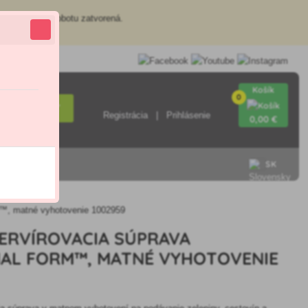
redajňa je v sobotu zatvorená.
Košík
0
Hľadať
Registrácia
Prihlásenie
0
,00 €
SK
rm™, matné vyhotovenie 1002959
SERVÍROVACIA SÚPRAVA
AL FORM™, MATNÉ VYHOTOVENIE