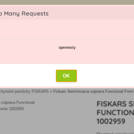
z objednávky. Tovar skladom pripravíme do 30 min na základe objednávky. P
o Many Requests
openresty
škodcov
Kalendár postrekov
Veľkoobchod
Kontakt
OK
chynské pomôcky FISKARS
»
Fiskars Servírovacia súprava Functional Fo
FISKARS 
FUNCTION
1002959