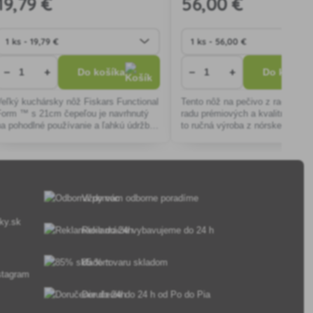
19
,79 €
56
,00 €
−
+
−
+
Do košíka
Do košíka
Veľký kuchársky nôž Fiskars Functional
Tento nôž na pečivo z rady Norr 
Form ™ s 21cm čepeľou je navrhnutý
radu prémiových a kvalitných no
na pohodlné používanie a ľahkú údržbu,
to ručná výroba z nórskeho javo
ideálny na krájanie mäsa, sekanie
krásny moderný dizajn.
zeleniny na drobno, krájanie byl
Vždy vám odborne poradíme
ky.sk
Reklamácie vybavujeme do 24 h
85 % tovaru skladom
Doručenie do 24 h od Po do Pia