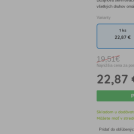
Dizajnová servírovac
všetkých druhov omáč
Varianty
1 ks
22
,87 €
19
,51€
Najnižšia cena za po
22
,87 
P
Skladom u dodávat
Môžete mať v stredu
Pridať do obľúbený