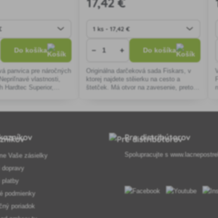
17
,42 €
−
+
Do košíka
Do košíka
ová panvica pre náročných
Originálna darčeková sada Fiskars, v
 Nepriľnavé vlastnosti,
ktorej najdete stěierku na cesto a
h Hardtec Superior,
štetček. Má otvor na zavesenie, preto
ečné držadlo, silnejší
sa výborne drží. Ideálny pre milovníkov
nergiu, moderný
pečenia.
kazníkov
Pre distribútorov
Spolupracujte s
www.lacnepostre
me Vaše zásielky
 dopravy
 platby
é podmienky
čný poriadok