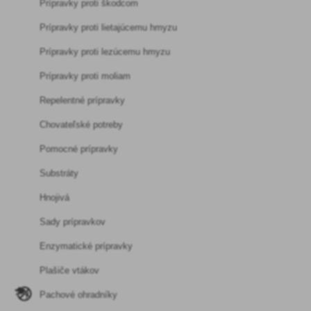
Prípravky proti škodcom
Prípravky proti lietajúcemu hmyzu
Prípravky proti lezúcemu hmyzu
Prípravky proti moliam
Repelentné prípravky
Chovateľské potreby
Pomocné prípravky
Substráty
Hnojivá
Sady prípravkov
Enzymatické prípravky
Plašiče vtákov
Pachové ohradníky