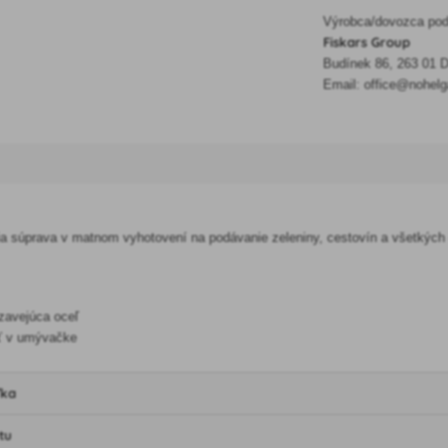
Výrobca/dovozca podľ
Fiskars Group
Budínek 86, 263 01 D
Email: office@nohelg
ia súprava v matnom vyhotovení na podávanie zeleniny, cestovín a všetkýc
dzavejúca oceľ
 v umývačke
ľka
tu