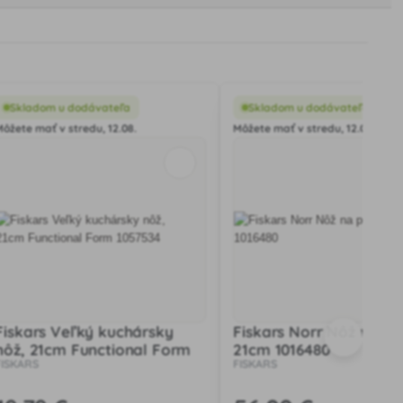
Skladom u dodávateľa
Skladom u dodávateľa
Môžete mať v stredu, 12.08.
Môžete mať v stredu, 12.08.
Fiskars Veľký kuchársky
Fiskars Norr Nôž na pe
nôž, 21cm Functional Form
21cm 1016480
FISKARS
FISKARS
1057534