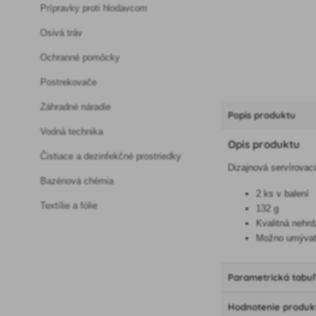
Prípravky proti hlodavcom
Osivá tráv
Ochranné pomôcky
Postrekovače
Záhradné náradie
Popis produktu
Vodná technika
Opis produktu
Čistiace a dezinfekčné prostriedky
Dizajnová servírovac
Bazénová chémia
2 ks v balení
Textílie a fólie
132 g
Kvalitná nehr
Možno umývať
Parametrická tabu
Hodnotenie produk