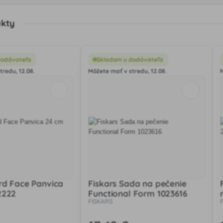
ukty
dodávateľa
Skladom u dodávateľa
tredu, 12.08.
Môžete mať v stredu, 12.08.
rd Face Panvica
Fiskars Sada na pečenie
2222
Functional Form 1023616
FISKARS