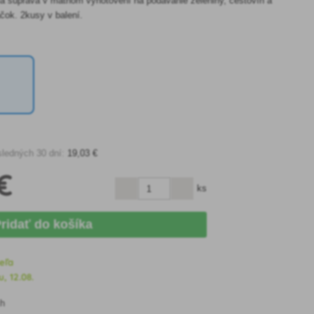
ia súprava v matnom vyhotovení na podávanie zeleniny, cestovín a
ok. 2kusy v balení.
sledných 30 dní:
19
,03 €
€
ks
ridať do košíka
eľa
, 12.08.
ch