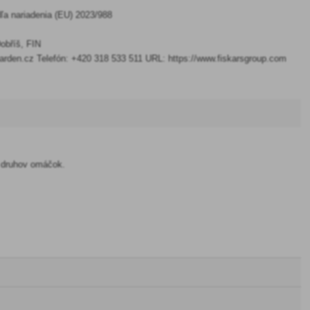
a nariadenia (EU) 2023/988
obříš, FIN
arden.cz Telefón: +420 318 533 511 URL: https://www.fiskarsgroup.com
h druhov omáčok.