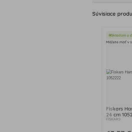
Súvisiace prod
Skladom u 
Môžete mať v s
Fiskars Ha
24 cm 105
FISKARS