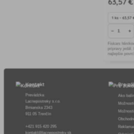
63
,57 €
−
+
Fiskars hliník
prípravy jedál.
najlepšie povrc
bakelitové bezp
dno šetriace e
Kontakt
Pre zá
Prevádzka:
Ako balí
Lacnepostreky s.r.o.
Možnosti
Brnianska 2343
Možnosti
911 05 Trenčín
Obchodn
+421 915 420 295
Reklama
kontakt@lacnepostreky.sk