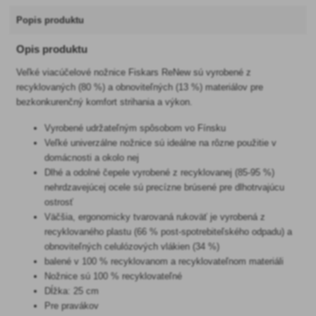
Popis produktu
Opis produktu
Veľké viacúčelové nožnice Fiskars ReNew sú vyrobené z
recyklovaných (80 %) a obnoviteľných (13 %) materiálov pre
bezkonkurenčný komfort strihania a výkon.
Vyrobené udržateľným spôsobom vo Fínsku
Veľké univerzálne nožnice sú ideálne na rôzne použitie v
domácnosti a okolo nej
Dlhé a odolné čepele vyrobené z recyklovanej (85-95 %)
nehrdzavejúcej ocele sú precízne brúsené pre dlhotrvajúcu
ostrosť
Väčšia, ergonomicky tvarovaná rukoväť je vyrobená z
recyklovaného plastu (66 % post-spotrebiteľského odpadu) a
obnoviteľných celulózových vlákien (34 %)
balené v 100 % recyklovanom a recyklovateľnom materiáli
Nožnice sú 100 % recyklovateľné
Dĺžka: 25 cm
Pre pravákov