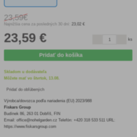
23
,59€
Najnižšia cena za posledných 30 dní:
23
,02 €
23
,59 €
ks
Pridať do košíka
Skladom u dodávateľa
Môžete mať vo štvrtok, 13.08.
Pridať do obľúbených
Výrobca/dovozca podľa nariadenia (EU) 2023/988
Fiskars Group
Budínek 86, 263 01 Dobříš, FIN
Email: office@nohelgarden.cz Telefón: +420 318 533 511 URL:
https://www.fiskarsgroup.com