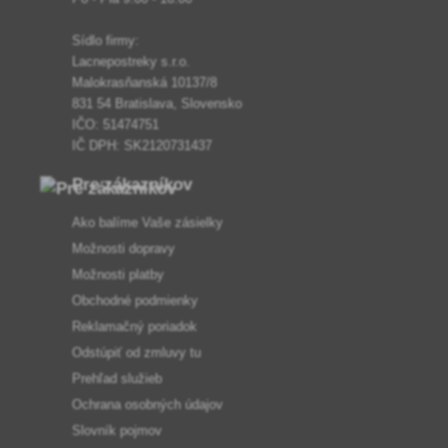
Sídlo firmy:
Lacnepostreky s.r.o.
Malokrasňanská 10137/8
831 54 Bratislava, Slovensko
IČO: 51474751
IČ DPH: SK2120731437
Pre zákazníkov
Ako balíme Vaše zásielky
Možnosti dopravy
Možnosti platby
Obchodné podmienky
Reklamačný poriadok
Odstúpiť od zmluvy tu
Prehľad služieb
Ochrana osobných údajov
Slovník pojmov