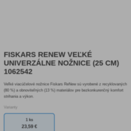
FISKARS RENEW VEĽKÉ
UNIVERZÁLNE NOŽNICE (25 CM)
1062542
Veľké viacúčelové nožnice Fiskars ReNew sú vyrobené z recyklovaných
(80 %) a obnoviteľných (13 %) materiálov pre bezkonkurenčný komfort
strihania a výkon.
Varianty
1 ks
23
,59 €