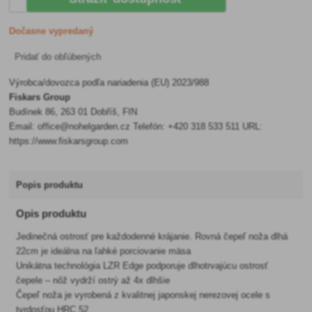
Dočasne vypredaný
Pridať do obľúbených
Výrobca/dovozca podľa nariadenia (EU) 2023/988
Fiskars Group
Budínek 86, 263 01 Dobříš, FIN
Email: office@nohelgarden.cz Telefón: +420 318 533 511 URL:
https://www.fiskarsgroup.com
Popis produktu
Opis produktu
Jedinečná ostrosť pre každodenné krájanie. Rovná čepeľ noža dlhá
22cm je ideálna na ľahké porciovanie mäsa
Unikátna technológia LZR Edge podporuje dlhotrvajúcu ostrosť
čepele – nôž vydrží ostrý až 4x dlhšie
Čepeľ noža je vyrobená z kvalitnej japonskej nerezovej ocele s
tvrdosťou HRC 52