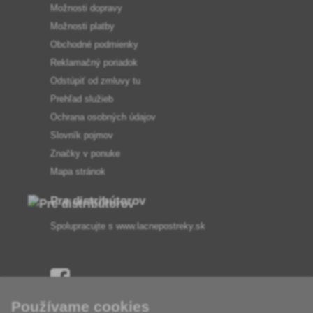
Možnosti dopravy
Možnosti platby
Obchodné podmienky
Reklamačný poriadok
Odstúpiť od zmluvy tu
Prehľad služieb
Ochrana osobných údajov
Slovník pojmov
Značky v ponuke
Mapa stránok
Pre distribútorov
Spolupracujte s
www.lacnepostreky.sk
Používame cookies
Vždy vám odborne poradíme