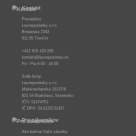
Kontakt
Prevádzka:
Lacnepostreky s.r.o.
Brnianska 2343
911 05 Trenčín
+421 915 420 295
kontakt@lacnepostreky.sk
Po - Pia 9:00 - 16:00
Sídlo firmy:
Lacnepostreky s.r.o.
Malokrasňanská 10137/8
831 54 Bratislava, Slovensko
IČO: 51474751
IČ DPH: SK2120731437
Pre zákazníkov
Ako balíme Vaše zásielky