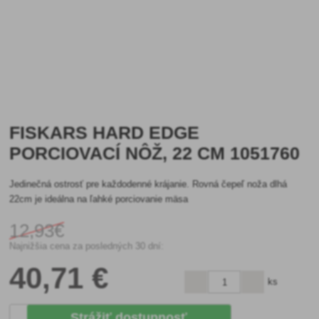
FISKARS HARD EDGE
PORCIOVACÍ NÔŽ, 22 CM 1051760
Jedinečná ostrosť pre každodenné krájanie. Rovná čepeľ noža dlhá
22cm je ideálna na ľahké porciovanie mäsa
12
,93€
Najnižšia cena za posledných 30 dní:
40
,71 €
ks
Strážiť dostupnosť