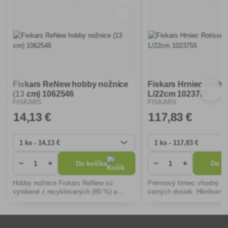
Fiskars ReNew hobby nožnice
Fiskars Hrniec Rotiss
(13 cm) 1062546
L/22cm 1023755
FISKARS
FISKARS
14
,13 €
117
,83 €
−
+
−
+
Do košíka
Do ko
Hobby nožnice Fiskars ReNew sú
Prémiový hrniec vhodný pr
vyrobené z recyklovaných (80 %) a
varných dosiek. Hliníkový 
obnoviteľných (13 %) materiálov pre
potiahnutý inovatívnou vrs
bezkonkurenčný komfort a strihací
Superior s pokrievkou z ne
výkon.
ocele