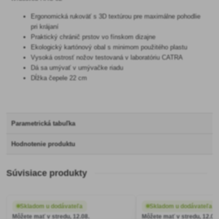
Ergonomická rukoväť s 3D textúrou pre maximálne pohodlie
pri krájaní
Praktický chránič prstov vo fínskom dizajne
Ekologický kartónový obal s minimom použitého plastu
Vysoká ostrosť nožov testovaná v laboratóriu CATRA
Dá sa umývať v umývačke riadu
Dĺžka čepele 22 cm
Parametrická tabuľka
Hodnotenie produktu
Súvisiace produkty
Skladom u dodávateľa
Skladom u dodávateľa
Môžete mať v stredu, 12.08.
Môžete mať v stredu, 12.08