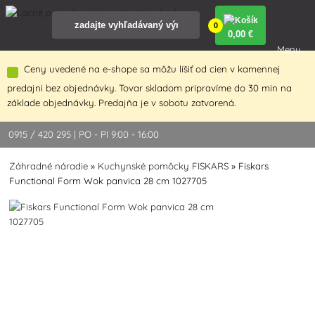
0
0
,00 €
Menu
Ceny uvedené na e-shope sa môžu líšiť od cien v kamennej
predajni bez objednávky. Tovar skladom pripravíme do 30 min na
základe objednávky. Predajňa je v sobotu zatvorená.
0915 / 420 295 | PO - PI 9:00 - 16:00
Záhradné náradie
»
Kuchynské pomôcky FISKARS
»
Fiskars
Functional Form Wok panvica 28 cm 1027705