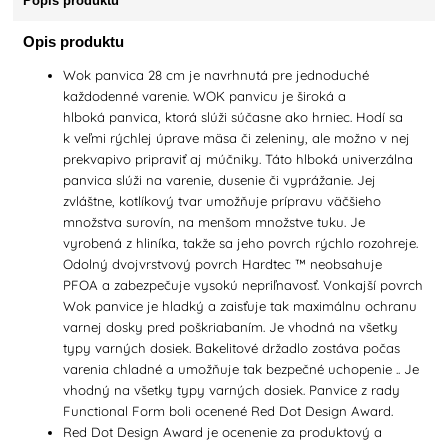
Popis produktu
Opis produktu
Wok panvica 28 cm je navrhnutá pre jednoduché
každodenné varenie. WOK panvicu je široká a
hlboká panvica, ktorá slúži súčasne ako hrniec. Hodí sa
k veľmi rýchlej úprave mäsa či zeleniny, ale možno v nej
prekvapivo pripraviť aj múčniky. Táto hlboká univerzálna
panvica slúži na varenie, dusenie či vyprážanie. Jej
zvláštne, kotlíkový tvar umožňuje prípravu väčšieho
množstva surovín, na menšom množstve tuku. Je
vyrobená z hliníka, takže sa jeho povrch rýchlo rozohreje.
Odolný dvojvrstvový povrch Hardtec ™ neobsahuje
PFOA a zabezpečuje vysokú nepriľnavosť. Vonkajší povrch
Wok panvice je hladký a zaisťuje tak maximálnu ochranu
varnej dosky pred poškriabaním. Je vhodná na všetky
typy varných dosiek. Bakelitové držadlo zostáva počas
varenia chladné a umožňuje tak bezpečné uchopenie .. Je
vhodný na všetky typy varných dosiek. Panvice z rady
Functional Form boli ocenené Red Dot Design Award.
Red Dot Design Award je ocenenie za produktový a