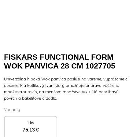
FISKARS FUNCTIONAL FORM
WOK PANVICA 28 CM 1027705
Univerzálna hlboká Wok panvica poslúži na varenie, vyprážanie či
dusenie. Má kotlíkový tvar, ktorý umožňuje prípravu väčšieho
množstva surovín, na menšom množstve tuku. Má nepriľnavý
povrch a bakelitové držadlo.
Varianty
1 ks
75
,13 €