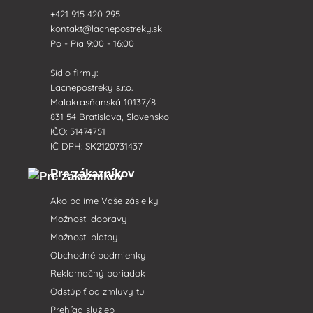
+421 915 420 295
kontakt@lacnepostreky.sk
Po - Pia 9:00 - 16:00
Sídlo firmy:
Lacnepostreky s.r.o.
Malokrasňanská 10137/8
831 54 Bratislava, Slovensko
IČO: 51474751
IČ DPH: SK2120731437
Pre zákazníkov
Ako balíme Vaše zásielky
Možnosti dopravy
Možnosti platby
Obchodné podmienky
Reklamačný poriadok
Odstúpiť od zmluvy tu
Prehľad služieb