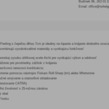
Budínek 86, 263 01 D
Email: office@nohelg
 Peeling s čepeľou dlhou 7cm je ideálny na lúpanie a krájanie drobného ovoci
kombinujú vysokokvalitné materiály a vynikajúcu funkčnosť
onskej vysoko uhlíkovej ocele Aichi pre vynikajúci výkon a odolnosť
ženie pre prvotriedny zážitok z krájania
bezšvovú nerezovú konštrukciu
trenie pomocou nástrojov Fiskars Roll-Sharp (tm) alebo Whetstone
učné umývanie a starostlivé skladovanie
testovanie CATRA)
lhú životnosť s 25-ročnou zárukou
ý obal
Fínsku