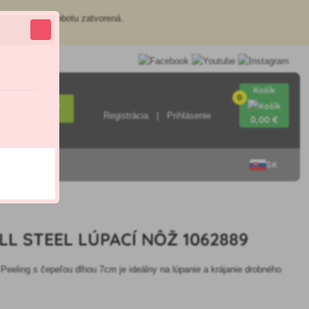
redajňa je v sobotu zatvorená.
Košík
0
Hľadať
Registrácia
Prihlásenie
0
,00 €
SK
LL STEEL LÚPACÍ NÔŽ 1062889
 Peeling s čepeľou dlhou 7cm je ideálny na lúpanie a krájanie drobného