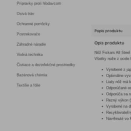
Prípravky proti hlodavcom
Osivá tráv
Ochranné pomôcky
Popis produktu
Postrekovače
Opis produktu
Záhradné náradie
Nôž Fiskars All Steel
Vodná technika
Všetky nože z ocele 
Čistiace a dezinfekčné prostriedky
Vyrobené z jap
Bazénová chémia
Optimálne vyvá
Liaty nôž má 
Textílie a fólie
Odporúčané os
Odporúča sa r
Rezný výkon (
Vyrobené na d
Recyklovateľn
Navrhnuté vo 