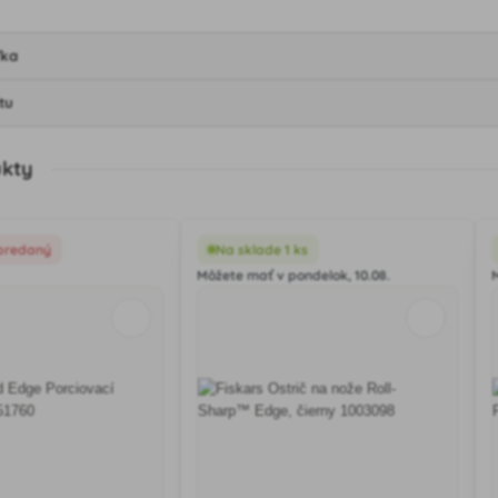
ľka
tu
ukty
predaný
Na sklade 1 ks
Môžete mať v pondelok, 10.08.