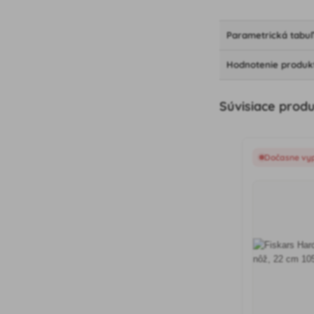
Parametrická tabu
Hodnotenie produk
Súvisiace prod
Dočasne vy