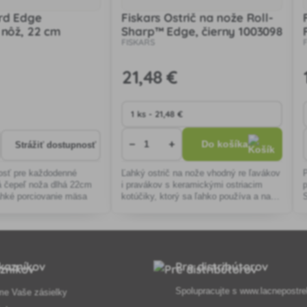
rd Edge
Fiskars Ostrič na nože Roll-
 nôž, 22 cm
Sharp™ Edge, čierny 1003098
FISKARS
21
,48 €
−
+
Do košíka
Strážiť dostupnosť
osť pre každodenné
Ľahký ostrič na nože vhodný re ľavákov
á čepeľ noža dlhá 22cm
i pravákov s keramickými ostriacim
ľahké porciovanie mäsa
kotúčiky, ktorý sa ľahko používa a na
stole sa nešmýka.
kazníkov
Pre distribútorov
Spolupracujte s
www.lacnepostre
me Vaše zásielky