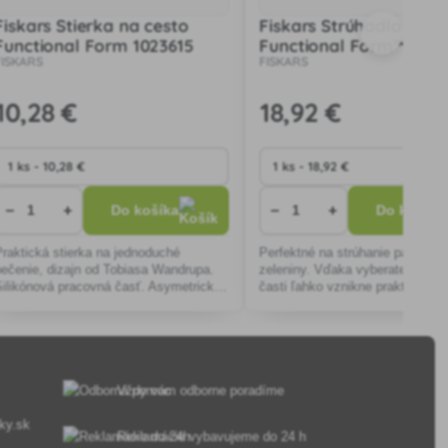
Fiskars Stierka na cesto
Fiskars Strúhadlo s n
Functional Form 1023615
Functional Form™ 1019
FISKARS
FISKARS
10
,28 €
18
,92 €
−
+
−
+
Do košíka
Do košíka
Praktická stierka na jednoduché
Perfektné na strúhanie parmezá
pečenie, dizajn od Tobiasa Wandrupa.
zeleniny. Vďaka vyberateľnej st
Silikónová pracovná časť. Asymetrický
časti ľahko vznikne praktický bo
tvar vám umožní dotiahnuť do všetkých
viečkom na uchovanie čerstvost
záhybov riadu
nastrúhaných potravín. Strúhadlo
vyroben
Vždy vám odborne poradíme
ky.sk
Reklamácie vybavujeme do 24 h