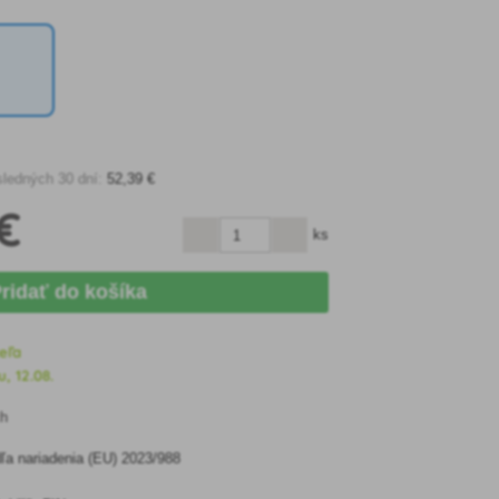
sledných 30 dní:
52
,39 €
€
ks
ridať do košíka
eľa
, 12.08.
ch
a nariadenia (EU) 2023/988