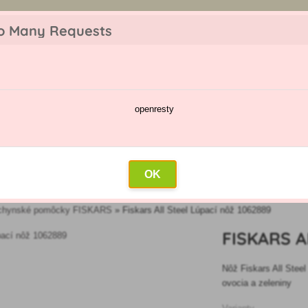
z objednávky. Tovar skladom pripravíme do 30 min na základe objednávky. P
o Many Requests
openresty
škodcov
Kalendár postrekov
Veľkoobchod
Kontakt
OK
chynské pomôcky FISKARS
»
Fiskars All Steel Lúpací nôž 1062889
FISKARS A
Nôž Fiskars All Steel
ovocia a zeleniny