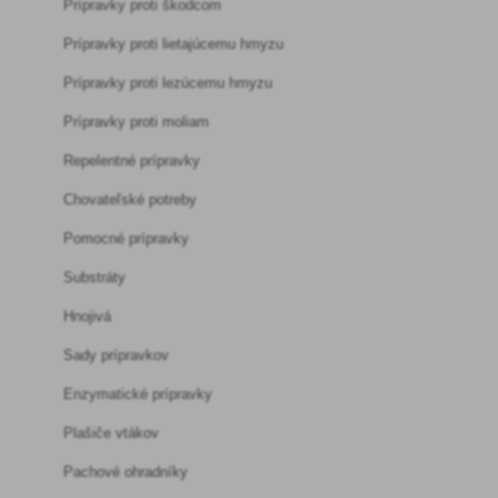
Prípravky proti škodcom
Prípravky proti lietajúcemu hmyzu
Prípravky proti lezúcemu hmyzu
Prípravky proti moliam
Repelentné prípravky
Chovateľské potreby
Pomocné prípravky
Substráty
Hnojivá
Sady prípravkov
Enzymatické prípravky
Plašiče vtákov
Pachové ohradníky