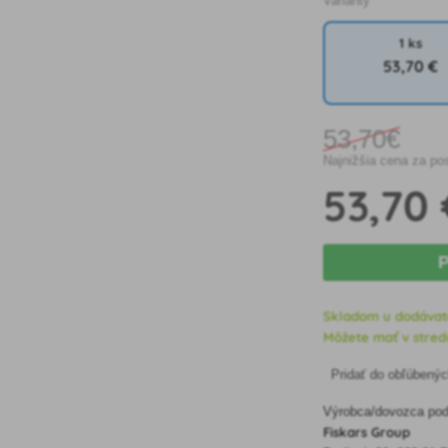
Varianty
1 ks
53
,70 €
53
,70€
Najnižšia cena za po
53
,70 
P
Skladom u dodávat
Môžete mať v stredu
Pridať do obľúbený
Výrobca/dovozca podľ
Fiskars Group