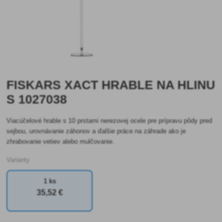
FISKARS XACT HRABLE NA HLINU
S 1027038
Viacúčelové hrable s 10 prstami nerezovej ocele pre prípravu pôdy pred
sejbou, urovnávanie záhonov a ďalšie práce na záhrade ako je
zhrabovanie vetiev alebo mulčovanie.
Varianty
1 ks
35
,52 €