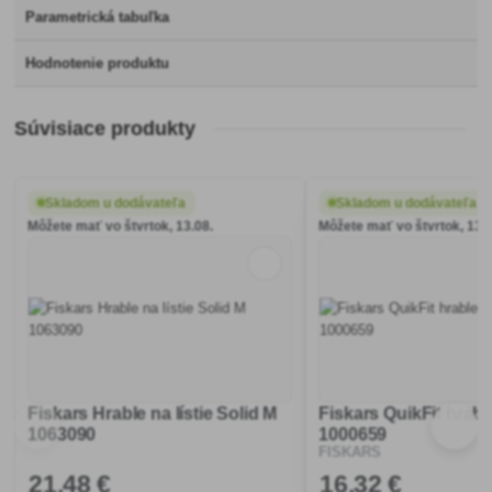
Parametrická tabuľka
Hodnotenie produktu
Súvisiace produkty
Skladom u dodávateľa
Skladom u dodávateľa
Môžete mať vo štvrtok, 13.08.
Môžete mať vo štvrtok, 13.0
Fiskars Hrable na lístie Solid M
Fiskars QuikFit hrable
1063090
1000659
FISKARS
21
,48 €
16
,32 €