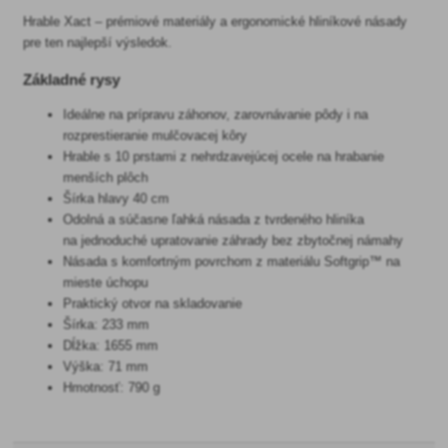
Hrable Xact – prémiové materiály a ergonomické hliníkové násady
pre ten najlepší výsledok.
Základné rysy
Ideálne na prípravu záhonov, zarovnávanie pôdy i na
rozprestieranie mulčovacej kôry
Hrable s 10 prstami z nehrdzavejúcej ocele na hrabanie
menších plôch
Šírka hlavy 40 cm
Odolná a súčasne ľahká násada z tvrdeného hliníka
na jednoduché upratovanie záhrady bez zbytočnej námahy
Násada s komfortným povrchom z materiálu Softgrip™ na
mieste úchopu
Praktický otvor na skladovanie
Šírka: 233 mm
Dĺžka: 1655 mm
Výška: 71 mm
Hmotnosť: 790 g