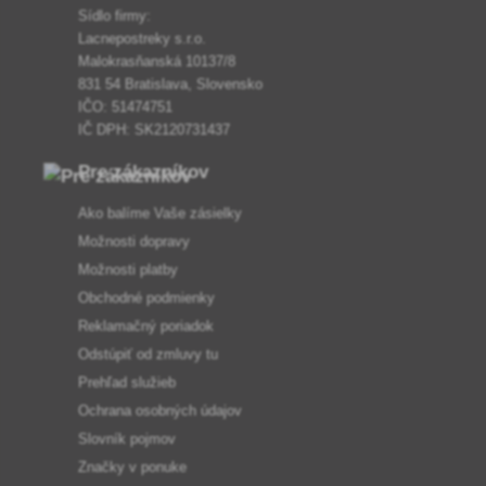
Sídlo firmy:
Lacnepostreky s.r.o.
Malokrasňanská 10137/8
831 54 Bratislava, Slovensko
IČO: 51474751
IČ DPH: SK2120731437
Pre zákazníkov
Ako balíme Vaše zásielky
Možnosti dopravy
Možnosti platby
Obchodné podmienky
Reklamačný poriadok
Odstúpiť od zmluvy tu
Prehľad služieb
Ochrana osobných údajov
Slovník pojmov
Značky v ponuke