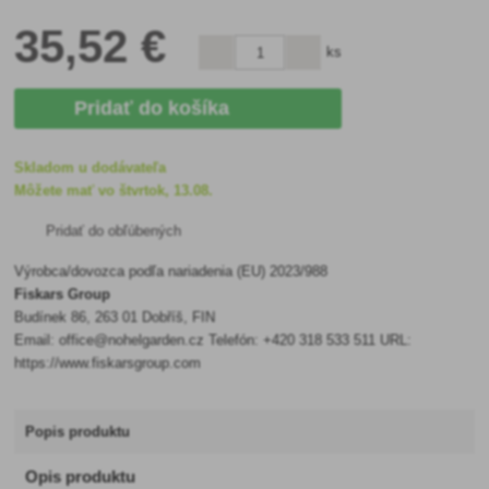
35
,52 €
ks
Pridať do košíka
Skladom u dodávateľa
Môžete mať vo štvrtok, 13.08.
Pridať do obľúbených
Výrobca/dovozca podľa nariadenia (EU) 2023/988
Fiskars Group
Budínek 86, 263 01 Dobříš, FIN
Email: office@nohelgarden.cz Telefón: +420 318 533 511 URL:
https://www.fiskarsgroup.com
Popis produktu
Opis produktu