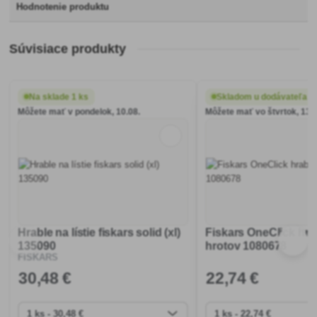
Hodnotenie produktu
Súvisiace produkty
Na sklade 1 ks
Skladom u dodávateľa
Môžete mať v pondelok, 10.08.
Môžete mať vo štvrtok, 13.0
Hrable na lístie fiskars solid (xl)
Fiskars OneClick hra
135090
hrotov 1080678
FISKARS
30
,48 €
22
,74 €