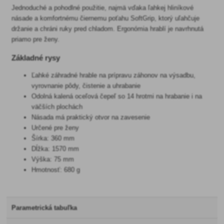
Jednoduché a pohodlné použitie, najmä vďaka ľahkej hliníkové
násade a komfortnému čiernemu poťahu SoftGrip, ktorý uľahčuje
držanie a chráni ruky pred chladom. Ergonómia hrablí je navrhnutá
priamo pre ženy.
Základné rysy
Ľahké záhradné hrable na prípravu záhonov na výsadbu,
vyrovnanie pôdy, čistenie a uhrabanie
Odolná kalená oceľová čepeľ so 14 hrotmi na hrabanie i na
väčších plochách
Násada má praktický otvor na zavesenie
Určené pre ženy
Šírka: 360 mm
Dĺžka: 1570 mm
Výška: 75 mm
Hmotnosť: 680 g
Parametrická tabuľka