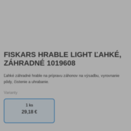
FISKARS HRABLE LIGHT ĽAHKÉ,
ZÁHRADNÉ 1019608
Ľahké záhradné hrable na prípravu záhonov na výsadbu, vyrovnanie
pôdy, čistenie a uhrabanie.
Varianty
1 ks
29
,18 €