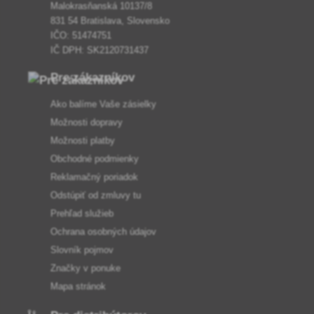
Malokrasňanská 10137/8
831 54 Bratislava, Slovensko
IČO: 51474751
IČ DPH: SK2120731437
Pre zákazníkov
Ako balíme Vaše zásielky
Možnosti dopravy
Možnosti platby
Obchodné podmienky
Reklamačný poriadok
Odstúpiť od zmluvy tu
Prehľad služieb
Ochrana osobných údajov
Slovník pojmov
Značky v ponuke
Mapa stránok