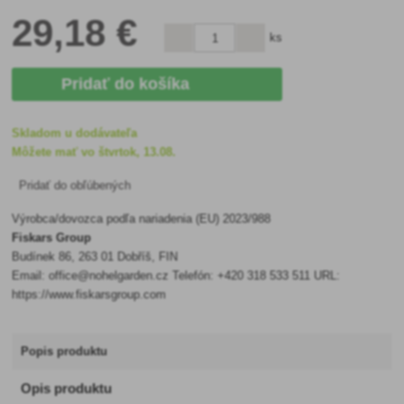
29
,18 €
ks
Pridať do košíka
Skladom u dodávateľa
Môžete mať vo štvrtok, 13.08.
Pridať do obľúbených
Výrobca/dovozca podľa nariadenia (EU) 2023/988
Fiskars Group
Budínek 86, 263 01 Dobříš, FIN
Email: office@nohelgarden.cz Telefón: +420 318 533 511 URL:
https://www.fiskarsgroup.com
Popis produktu
Opis produktu