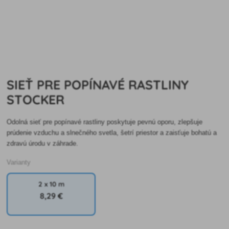
SIEŤ PRE POPÍNAVÉ RASTLINY
STOCKER
Odolná sieť pre popínavé rastliny poskytuje pevnú oporu, zlepšuje
prúdenie vzduchu a slnečného svetla, šetrí priestor a zaisťuje bohatú a
zdravú úrodu v záhrade.
Varianty
2 x 10 m
8
,29 €