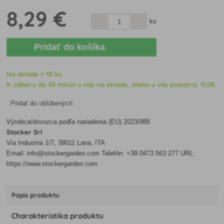
8
,29 €
ks
Pridať do košíka
Na sklade > 10 ks
K odberu do 30 minút u nás na sklade, alebo u vás pozajtra, 11.08.
Pridať do obľúbených
Výrobca/dovozca podľa nariadenia (EU) 2023/988
Stocker Srl
Via Industria 1/7, 39011 Lana, ITA
Email: info@stockergarden.com Telefón: +39 0473 563 277 URL:
https://www.stockergarden.com
Popis produktu
Charakteristika produktu