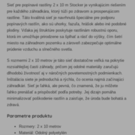
Sieť pre popínavé rastliny 2 x 10 m Stocker je vynikajúcim riešením
pre každého záhradkára, ktorý túži po zdravom a prosperujúcom
rastline. Táto kvalitná sieť je navrhnutá špeciálne pre podporu
popínavých rastlín, ako sú uhorky, fazuľa, hrášok alebo iné podobné
plodiny. Vďaka jej štruktúre poskytuje rastlinám robustnú oporu,
ktorá im umožňuje prirodzene sa šplhať a rásť do výšky, čím šetrí
miesto na záhradnom pozemku a zároveň zabezpečuje optimálne
prúdenie vzduchu a slnečného svetla.
S rozmermi 2 x 10 metrov je táto sieť dostatočne veľká na pokrytie
rozsiahlejšej časti záhrady, pričom jej odolné materiály zaručujú
dlhodobú životnosť aj v náročných poveternostných podmienkach.
Inštalácia siete je jednoduchá a rýchla, čo ocenia najmä začínajúci
záhradkári. Sieť je ľahká, ale pevná, čo znamená, že ju môžete
ľahko prenášať a prispôsobiť podľa potreby. Jej dizajn pomáha
minimalizovať poškodenie rastlín a zaisťuje, že úroda bude bohatá a
zdravá.
Parametre produktu
Rozmery: 2 x 10 metrov
Materiál: Odolný polyetylén