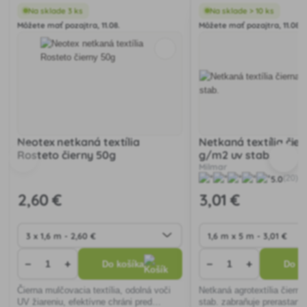
Na sklade 3 ks
Na sklade > 10 ks
Môžete mať pozajtra, 11.08.
Môžete mať pozajtra, 11.08.
Neotex netkaná textília
Netkaná textília čie
Rosteto čierny 50g
g/m2 uv stab.
Milmar
5.0
(20)
2
,60 €
3
,01 €
−
+
−
+
Do košíka
Do ko
Čierna mulčovacia textília, odolná voči
Netkaná agrotextília čiern
UV žiareniu, efektívne chráni pred
stab. zabraňuje prerastaniu