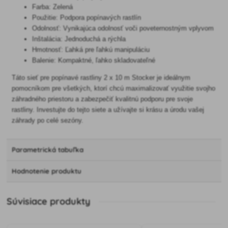
Farba: Zelená
Použitie: Podpora popínavých rastlín
Odolnosť: Vynikajúca odolnosť voči poveternostným vplyvom
Inštalácia: Jednoduchá a rýchla
Hmotnosť: Ľahká pre ľahkú manipuláciu
Balenie: Kompaktné, ľahko skladovateľné
Táto sieť pre popínavé rastliny 2 x 10 m Stocker je ideálnym
pomocníkom pre všetkých, ktorí chcú maximalizovať využitie svojho
záhradného priestoru a zabezpečiť kvalitnú podporu pre svoje
rastliny. Investujte do tejto siete a užívajte si krásu a úrodu vašej
záhrady po celé sezóny.
Parametrická tabuľka
Hodnotenie produktu
Súvisiace produkty