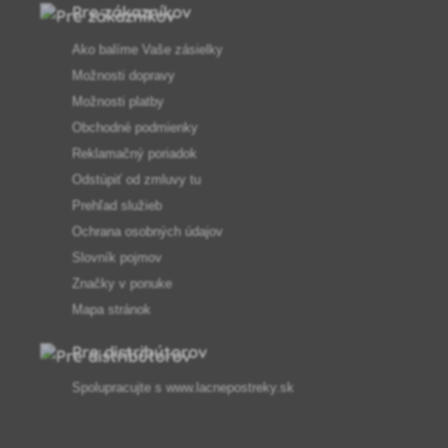
Pre zákazníkov
Ako balíme Vaše zásielky
Možnosti dopravy
Možnosti platby
Obchodné podmienky
Reklamačný poriadok
Odstúpiť od zmluvy tu
Prehľad služieb
Ochrana osobných údajov
Slovník pojmov
Značky v ponuke
Mapa stránok
Pre distribútorov
Spolupracujte s
www.lacnepostreky.sk