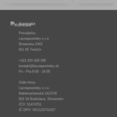
burinou, udržuje vlhkosť a priedušnosť
pôdy, ideálna pre zeleninové záhony,
kríky a stromy.
Kontakt
Prevádzka:
Lacnepostreky s.r.o.
Brnianska 2343
911 05 Trenčín
+421 915 420 295
kontakt@lacnepostreky.sk
Po - Pia 9:00 - 16:00
Sídlo firmy:
Lacnepostreky s.r.o.
Malokrasňanská 10137/8
831 54 Bratislava, Slovensko
IČO: 51474751
IČ DPH: SK2120731437