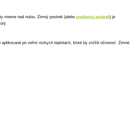
oty mierne nad nulou. Zimný postrek (alebo
predjarný postrek
) je
úry.
 aplikované pri veľmi nízkych teplotách, ktoré by znížili účinnosť. Zimné