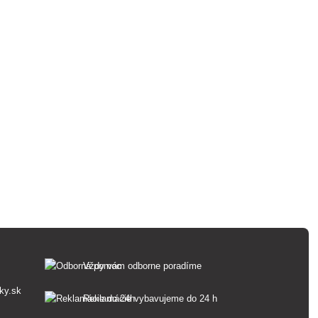
Vždy vám odborne poradíme
ky.sk
Reklamácie vybavujeme do 24 h