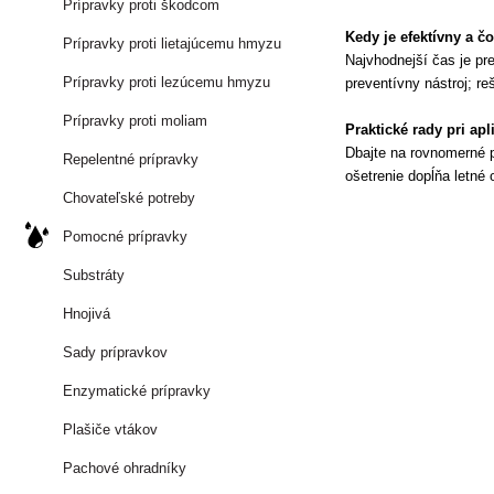
Prípravky proti škodcom
Kedy je efektívny a č
Prípravky proti lietajúcemu hmyzu
Najvhodnejší čas je pr
Prípravky proti lezúcemu hmyzu
preventívny nástroj; r
Prípravky proti moliam
Praktické rady pri apl
Dbajte na rovnomerné po
Repelentné prípravky
ošetrenie dopĺňa letné
Chovateľské potreby
Pomocné prípravky
Substráty
Hnojivá
Sady prípravkov
Enzymatické prípravky
Plašiče vtákov
Pachové ohradníky