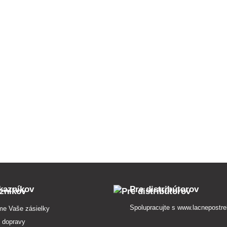
kazníkov
Pre distribútorov
Spolupracujte s
www.lacnepostre
me Vaše zásielky
 dopravy