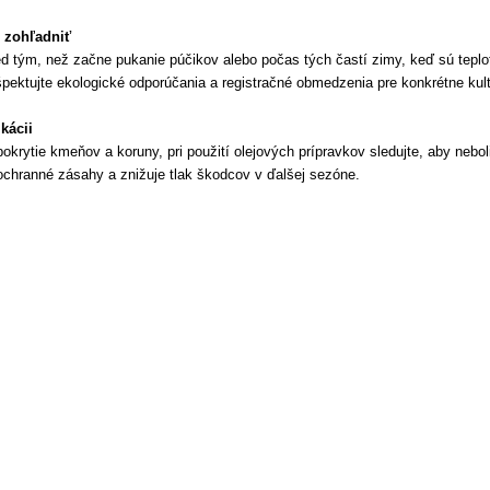
o zohľadniť
ed tým, než začne pukanie púčikov alebo počas tých častí zimy, keď sú tepl
ešpektujte ekologické odporúčania a registračné obmedzenia pre konkrétne kult
ikácii
krytie kmeňov a koruny, pri použití olejových prípravkov sledujte, aby neboli
 ochranné zásahy a znižuje tlak škodcov v ďalšej sezóne.