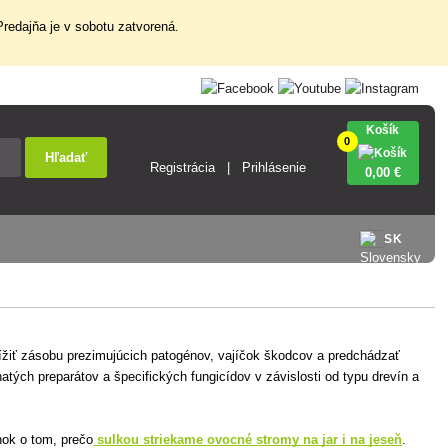
redajňa je v sobotu zatvorená.
Košík
0
Hľadať
Registrácia
Prihlásenie
0
,00 €
SK
nížiť zásobu prezimujúcich patogénov, vajíčok škodcov a predchádzať
tých preparátov a špecifických fungicídov v závislosti od typu drevín a
ánok o tom, prečo
sulkou striekame ovocné stromy na jar i na jeseň
.