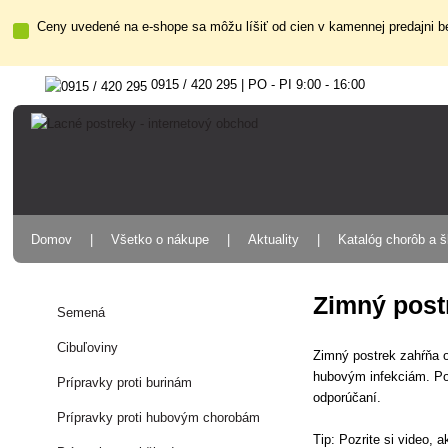
Ceny uvedené na e-shope sa môžu líšiť od cien v kamennej predajni be
0915 / 420 295 | PO - PI 9:00 - 16:00
Domov
Všetko o nákupe
Aktuality
Katalóg chorôb a 
Zimný post
Semená
Cibuľoviny
Zimný postrek zahŕňa o
hubovým infekciám. Pou
Prípravky proti burinám
odporúčaní.
Prípravky proti hubovým chorobám
Tip: Pozrite si video