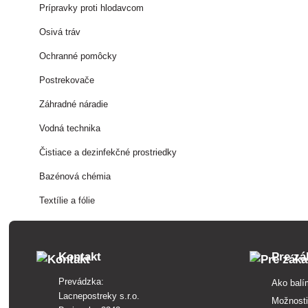
Prípravky proti hlodavcom
Osivá tráv
Ochranné pomôcky
Postrekovače
Záhradné náradie
Vodná technika
Čistiace a dezinfekčné prostriedky
Bazénová chémia
Textílie a fólie
Kontakt
Pre zá
Prevádzka:
Ako balí
Lacnepostreky s.r.o.
Možnosti