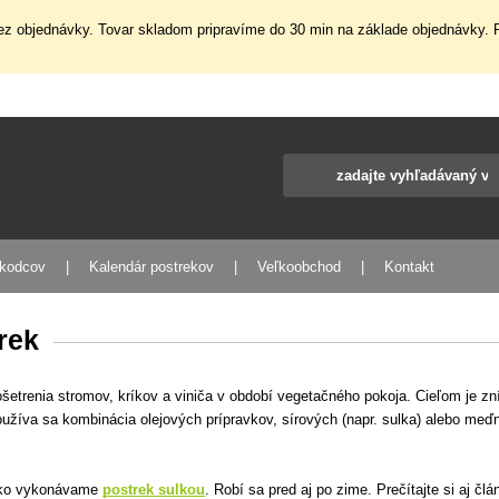
z objednávky. Tovar skladom pripravíme do 30 min na základe objednávky. P
škodcov
Kalendár postrekov
Veľkoobchod
Kontakt
rek
šetrenia stromov, kríkov a viniča v období vegetačného pokoja. Cieľom je z
žíva sa kombinácia olejových prípravkov, sírových (napr. sulka) alebo meďna
, ako vykonávame
postrek sulkou
. Robí sa pred aj po zime. Prečítajte si aj čl