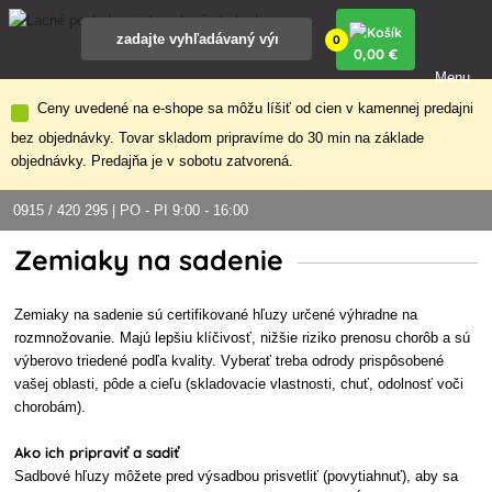
0
0
,00 €
Menu
Ceny uvedené na e-shope sa môžu líšiť od cien v kamennej predajni
bez objednávky. Tovar skladom pripravíme do 30 min na základe
objednávky. Predajňa je v sobotu zatvorená.
0915 / 420 295 | PO - PI 9:00 - 16:00
Zemiaky na sadenie
Zemiaky na sadenie sú certifikované hľuzy určené výhradne na
rozmnožovanie. Majú lepšiu klíčivosť, nižšie riziko prenosu chorôb a sú
výberovo triedené podľa kvality. Vyberať treba odrody prispôsobené
vašej oblasti, pôde a cieľu (skladovacie vlastnosti, chuť, odolnosť voči
chorobám).
Ako ich pripraviť a sadiť
Sadbové hľuzy môžete pred výsadbou prisvetliť (povytiahnuť), aby sa