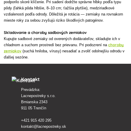
podporilo skoré klíčenie. Pri sadení dodržte správne hĺbky podľa typu
pôdy (ľahká pôda hlbšie, 8–10 cm; ťažšia plytšie), medziriadkové
vzdialenosti podľa odrody. Dôležitá je rotácia — zemiaky na rovnakom
mieste roky za sebou zvyšujú riziko škodlivých patogénov.
Skladovanie a choroby sadbových zemiakov
Kupujte sadbové zemiaky od overených dodávateľov, skladujte ich v
choroby
chladnom a suchom prostredí bez prievanu. Pri podozrení na
zemiakov
(suchá hniloba, vírusy) nesadiať a zvoliť odolnejšiu odrodu v
ďalšej sezóne.
Kontakt
Prevádzka:
Lacnepostreky s.r.o.
Brnianska 2343
911 05 Trenčín
+421 915 420 295
kontakt@lacnepostreky.sk