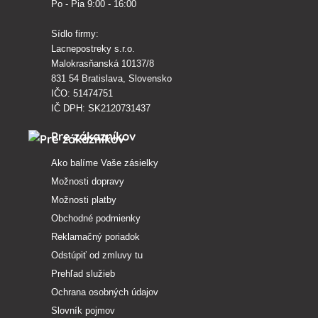
Po - Pia 9:00 - 16:00
Sídlo firmy:
Lacnepostreky s.r.o.
Malokrasňanská 10137/8
831 54 Bratislava, Slovensko
IČO: 51474751
IČ DPH: SK2120731437
Pre zákazníkov
Ako balíme Vaše zásielky
Možnosti dopravy
Možnosti platby
Obchodné podmienky
Reklamačný poriadok
Odstúpiť od zmluvy tu
Prehľad služieb
Ochrana osobných údajov
Slovník pojmov