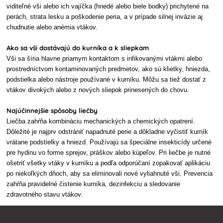
viditeľné vši alebo ich vajíčka (hnedé alebo biele bodky) prichytené na
perách, strata lesku a poškodenie peria, a v prípade silnej invázie aj
chudnutie alebo anémia vtákov.
Ako sa vši dostávajú do kurníka a k sliepkam
Vši sa šíria hlavne priamym kontaktom s infikovanými vtákmi alebo
prostredníctvom kontaminovaných predmetov, ako sú klietky, hniezda,
podstielka alebo nástroje používané v kurníku. Môžu sa tiež dostať z
vtákov divokých alebo z nových sliepok prinesených do chovu.
Najúčinnejšie spôsoby liečby
Liečba zahŕňa kombináciu mechanických a chemických opatrení.
Dôležité je najprv odstrániť napadnuté perie a dôkladne vyčistiť kurník
vrátane podstielky a hniezd. Používajú sa špeciálne insekticídy určené
pre hydinu vo forme sprejov, práškov alebo kúpeľov. Pri liečbe je nutné
ošetriť všetky vtáky v kurníku a podľa odporúčaní zopakovať aplikáciu
po niekoľkých dňoch, aby sa eliminovali nové vyliahnuté vši. Prevencia
zahŕňa pravidelné čistenie kurníka, dezinfekciu a sledovanie
zdravotného stavu vtákov.