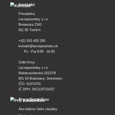
Kontakt
Prevádzka:
Lacnepostreky s.r.o.
Brnianska 2343
911 05 Trenčín
+421 915 420 295
kontakt@lacnepostreky.sk
Po - Pia 9:00 - 16:00
Sídlo firmy:
Lacnepostreky s.r.o.
Malokrasňanská 10137/8
831 54 Bratislava, Slovensko
IČO: 51474751
IČ DPH: SK2120731437
Pre zákazníkov
Ako balíme Vaše zásielky