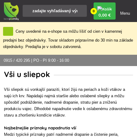
0
Menu
0
,00 €
Ceny uvedené na e-shope sa môžu líšiť od cien v kamennej
predajni bez objednávky. Tovar skladom pripravíme do 30 min na základe
objednávky. Predajňa je v sobotu zatvorená.
0915 / 420 295 | PO - PI 9:00 - 16:00
Vši u sliepok
Vši sliepok sú vonkajší paraziti, ktorí žijú na periach a koži vtákov a
sajú ich krv. Napádajú najmä staršie alebo oslabené sliepky a môžu
spôsobiť podráždenie, nadmerné drapanie, stratu pier a zníženú
produkciu vajec. Dlhodobé napadnutie vedie k oslabenému zdravotnému
stavu a zhoršeniu kondície vtákov.
Najbežnejšie príznaky napadnutia vší
Medzi typické príznaky patrí nadmerné drapanie a čistenie peria,