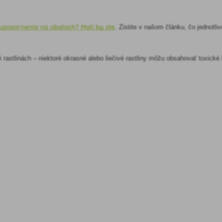
upozornenia na obaloch? Mali by ste
. Zistite v našom článku, čo jednot
i rastlinách – niektoré okrasné alebo liečivé rastliny môžu obsahovať toxick