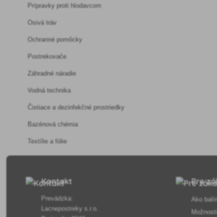
Prípravky proti hlodavcom
Osivá tráv
Ochranné pomôcky
Postrekovače
Záhradné náradie
Vodná technika
Čistiace a dezinfekčné prostriedky
Bazénová chémia
Textílie a fólie
Kontakt
Pre zá
Prevádzka:
Ako balí
Lacnepostreky s.r.o.
Možnosti