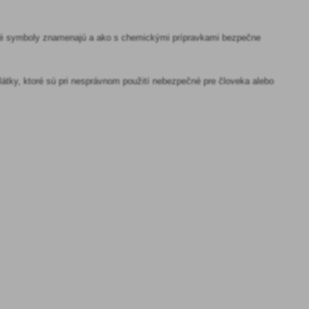
livé symboly znamenajú a ako s chemickými prípravkami bezpečne
é látky, ktoré sú pri nesprávnom použití nebezpečné pre človeka alebo