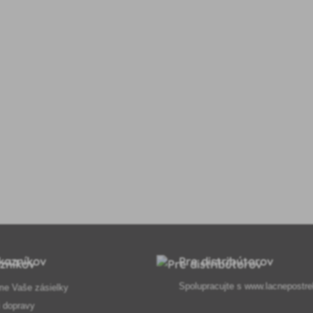
kazníkov
Pre distribútorov
Spolupracujte s
www.lacnepostre
me Vaše zásielky
 dopravy