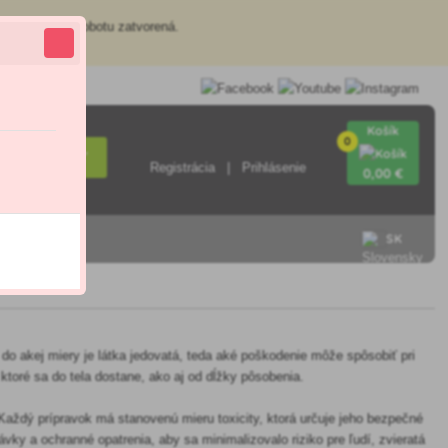
redajňa je v sobotu zatvorená.
Košík
0
Hľadať
Registrácia
Prihlásenie
0
,00 €
SK
, do akej miery je látka jedovatá, teda aké poškodenie môže spôsobiť pri
 ktoré sa do tela dostane, ako aj od dĺžky pôsobenia.
 Každý prípravok má stanovenú mieru toxicity, ktorá určuje jeho bezpečné
vky a ochranné opatrenia, aby sa minimalizovalo riziko pre ľudí, zvieratá