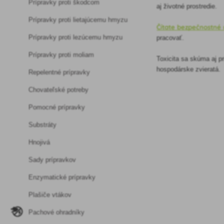
Prípravky proti škodcom
aj životné prostredie.
Prípravky proti lietajúcemu hmyzu
Čítate bezpečnostné 
Prípravky proti lezúcemu hmyzu
pracovať.
Prípravky proti moliam
Toxicita sa skúma aj pr
hospodárske zvieratá.
Repelentné prípravky
Chovateľské potreby
Pomocné prípravky
Substráty
Hnojivá
Sady prípravkov
Enzymatické prípravky
Plašiče vtákov
Pachové ohradníky