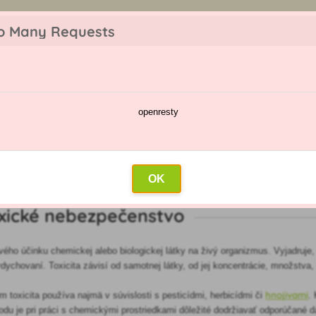
z objednávky. Tovar skladom pripravíme do 30 min na základe objednávky. P
o Many Requests
openresty
škodcov
Kalendár postrekov
Veľkoobchod
Kontakt
OK
toxické nebezpečenstvo
ivého účinku chemickej alebo biologickej látky na živý organizmus. Vyjadruje
vdychovaní. Toxicita závisí od samotnej látky, od jej koncentrácie, množstva,
hnojivami
m toxicita používa najmä v súvislosti s pesticídmi, herbicídmi či
.
odu je pri práci s chemickými prostriedkami dôležité dodržiavať odporúčané dá