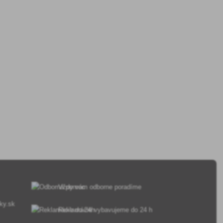
Vždy vám odborne poradíme
ky.sk
Reklamácie vybavujeme do 24 h