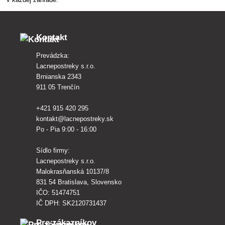
Kontakt
Prevádzka:
Lacnepostreky s.r.o.
Brnianska 2343
911 05 Trenčín
+421 915 420 295
kontakt@lacnepostreky.sk
Po - Pia 9:00 - 16:00
Sídlo firmy:
Lacnepostreky s.r.o.
Malokrasňanská 10137/8
831 54 Bratislava, Slovensko
IČO: 51474751
IČ DPH: SK2120731437
Pre zákazníkov