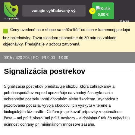
0
0
,00 €
Menu
Ceny uvedené na e-shope sa môžu líšiť od cien v kamennej predajni
bez objednávky. Tovar skladom pripravíme do 30 min na základe
objednávky. Predajňa je v sobotu zatvorená.
0915 / 420 295 | PO - PI 9:00 - 16:00
Signalizácia postrekov
Signalizácia postrekov predstavuje službu, ktorá záhradkárov a
poľnohospodárov vopred upozorňuje na vhodný čas vykonania
ochranného postreku proti chorobám alebo škodcom. Vychádza z
pozorovania počasia, vývoja škodcov, ich výskytu v teréne a
biologických fáz rastlín. Cieľom je aplikovať prípravky v optimálnom
čase – ani príliš skoro, ani príliš neskoro – a dosiahnuť tak čo najvyššiu
účinnosť ochrany pri minimálnom množstve zásahu.