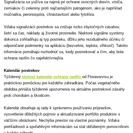
Signalizácia sa yužíva sa najmä pri ochrane ovocných drevín, viniča,
zemiakov či zeleniny proti najčastejším patogénom, ako je napríklad
múčnatka, peronospóra, chrastavitosť alebo fytofóra.
Vďaka signalizácii postrekov sa znižuje riziko zbytočných zásahov,
šetrí sa čas, náklady aj životné prostredie. Niektoré signálne systémy
dokonca zohľadňujú aj typ postreku, dĺžku jeho reziduálneho účinku či
odporúčané podmienky na aplikáciu (bezvetrie, teplota, vlhkosť). Takéto
informácie pomáhajú rozhodnúť sa, kedy postrekovať a čím, aby bola
ochrana rastlín čo najefektívnejšia.
Kalendár postrekov
Týždenný
stolový kalendár ochrany rastlín
od Floraservisu je
praktickou pomôckou pre každého záhradkára. Počas vegetačného
obdobia prináša týždenné upozornenia na aktuálne postrekové zásahy
proti chorobám a škodcom.
Kalendár obsahuje aj rady k správnemu používaniu prípravkov,
vysvetlenie dôležitých pojmov a aktualizované portfólio produktov s
väčšími obrázkami. Nechýba priestor na vlastné poznámky. Vďaka
prehľadnosti a spoľahlivým informáciám sa stal obľúbeným pomocníkom
v každej záhrade.