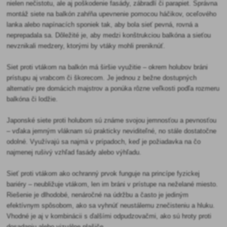
nielen nečistotu, ale aj poškodenie fasády, zábradlí či parapiet. Správna
montáž siete na balkón zahŕňa upevnenie pomocou háčikov, oceľového
lanka alebo napínacích sponiek tak, aby bola sieť pevná, rovná a
neprepadala sa. Dôležité je, aby medzi konštrukciou balkóna a sieťou
nevznikali medzery, ktorými by vtáky mohli preniknúť.
Siet proti vtákom na balkón má širšie využitie – okrem holubov bráni
prístupu aj vrabcom či škorecom. Je jednou z bežne dostupných
alternatív pre domácich majstrov a ponúka rôzne veľkosti podľa rozmeru
balkóna či lodžie.
Japonské siete proti holubom sú známe svojou jemnosťou a pevnosťou
– vďaka jemným vláknam sú prakticky neviditeľné, no stále dostatočne
odolné. Využívajú sa najmä v prípadoch, keď je požiadavka na čo
najmenej rušivý vzhľad fasády alebo výhľadu.
Sieť proti vtákom ako ochranný prvok funguje na princípe fyzickej
bariéry – neubližuje vtákom, len im bráni v prístupe na neželané miesto.
Riešenie je dlhodobé, nenáročné na údržbu a často je jediným
efektívnym spôsobom, ako sa vyhnúť neustálemu znečisteniu a hluku.
Vhodné je aj v kombinácii s ďalšími odpudzovačmi, ako sú hroty proti
dosadaniu alebo vizuálne plašiče.