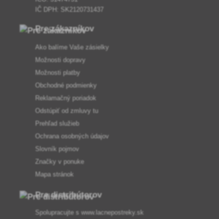
IČ DPH: SK2120731437
Pre zákazníkov
Ako balíme Vaše zásielky
Možnosti dopravy
Možnosti platby
Obchodné podmienky
Reklamačný poriadok
Odstúpiť od zmluvy tu
Prehľad služieb
Ochrana osobných údajov
Slovník pojmov
Značky v ponuke
Mapa stránok
Pre distribútorov
Spolupracujte s
www.lacnepostreky.sk