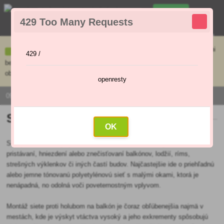
0
429 Too Many Requests
0
,00 €
Menu
Ceny uvedené na e-shope sa môžu líšiť od cien v kamennej predajni
429 /
bez objednávky. Tovar skladom pripravíme do 30 min na základe
objednávky. Predajňa je v sobotu zatvorená.
openresty
0915 / 420 295 | PO - PI 9:00 - 16:00
Siete proti holubom
OK
Sieť proti holubom je praktické riešenie, ktoré zabraňuje vtákom v
pristávaní, hniezdení alebo znečisťovaní balkónov, lodžií, ríms,
strešných výklenkov či iných častí budov. Najčastejšie ide o priehľadnú
alebo jemne tónovanú polyetylénovú sieť s malými okami, ktorá je
nenápadná, no odolná voči poveternostným vplyvom.
Montáž siete proti holubom na balkón je čoraz obľúbenejšia najmä v
mestách, kde je výskyt vtáctva vysoký a jeho exkrementy spôsobujú