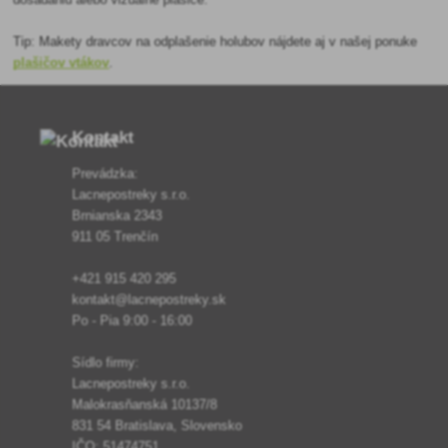
Tip: Makety dravcov na odplašenie holubov nájdete aj v našej ponuke
plašičov vtákov
.
Kontakt
Prevádzka:
Lacnepostreky s.r.o.
Brnianska 2343
911 05 Trenčín
+421 915 420 295
kontakt@lacnepostreky.sk
Po - Pia 9:00 - 16:00
Sídlo firmy:
Lacnepostreky s.r.o.
Malokrasňanská 10137/8
831 54 Bratislava, Slovensko
IČO: 51474751