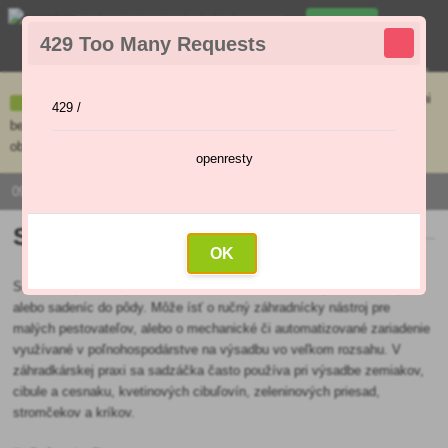
0
429 Too Many Requests
0
,00 €
Menu
Ceny uvedené na e-shope sa môžu líšiť od cien v kamennej predajni
429 /
bez objednávky. Tovar skladom pripravíme do 30 min na základe
objednávky. Predajňa je v sobotu zatvorená.
openresty
0915 / 420 295 | PO - PI 9:00 - 16:00
Sadzačka
OK
Sadzačka je nástroj alebo zariadenie, ktoré slúži na výsadbu sadby
alebo sadeníc do pôdy. Môže ísť o ručný záhradnícky nástroj pre
malých pestovateľov, alebo o mechanické či automatizované zariadenie
využívané v poľnohospodárstve na výsadbu vo veľkom rozsahu. V
záhradkárskej praxi sa sadzáčka často používa pri výsadbe zemiakov,
cibule a cesnaku, kvetinových cibuľovín, zeleninových priesad,
stromčekov a kríkov.