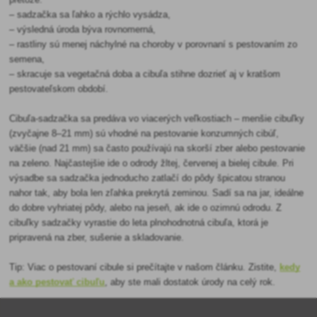
– sadzačka sa ľahko a rýchlo vysádza,
– výsledná úroda býva rovnomerná,
– rastliny sú menej náchylné na choroby v porovnaní s pestovaním zo
semena,
– skracuje sa vegetačná doba a cibuľa stihne dozrieť aj v kratšom
pestovateľskom období.
Cibuľa-sadzačka sa predáva vo viacerých veľkostiach – menšie cibuľky
(zvyčajne 8–21 mm) sú vhodné na pestovanie konzumných cibúľ,
väčšie (nad 21 mm) sa často používajú na skorší zber alebo pestovanie
na zeleno. Najčastejšie ide o odrody žltej, červenej a bielej cibule. Pri
výsadbe sa sadzačka jednoducho zatlačí do pôdy špicatou stranou
nahor tak, aby bola len zľahka prekrytá zeminou. Sadí sa na jar, ideálne
do dobre vyhriatej pôdy, alebo na jeseň, ak ide o ozimnú odrodu. Z
cibuľky sadzačky vyrastie do leta plnohodnotná cibuľa, ktorá je
pripravená na zber, sušenie a skladovanie.
Tip: Viac o pestovaní cibule si prečítajte v našom článku. Zistite,
kedy
a ako pestovať cibuľu
, aby ste mali dostatok úrody na celý rok.