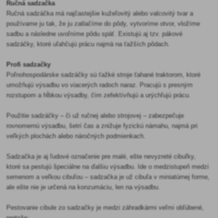
Ručná sadzačka
Ručná sadzáčka má najčastejšie kužeľovitý alebo valcovitý tvar a
používame ju tak, že ju zatlačíme do pôdy, vytvoríme otvor, vložíme
sadbu a následne uvoľníme pôdu späť. Existujú aj tzv. pákové
sadzáčky, ktoré uľahčujú prácu najmä na ťažších pôdach.
Profi sadzačky
Poľnohospodárske sadzáčky sú ťažké stroje ťahané traktorom, ktoré
umožňujú výsadbu vo viacerých radoch naraz. Pracujú s presným
rozstupom a hĺbkou výsadby, čím zefektívňujú a urýchľujú prácu.
Použitie sadzáčky – či už ručnej alebo strojovej – zabezpečuje
rovnomernú výsadbu, šetrí čas a znižuje fyzickú námahu, najmä pri
veľkých plochách alebo náročných podmienkach.
Sadzačka je aj ľudové označenie pre malé, ešte nevyzreté cibuľky,
ktoré sa pestujú špeciálne na ďalšiu výsadbu. Ide o medzistupeň medzi
semenom a veľkou cibuľou – sadzačka je už cibuľa v miniatúrnej forme,
ale ešte nie je určená na konzumáciu, len na výsadbu.
Pestovanie cibule zo sadzačky je medzi záhradkármi veľmi obľúbené,
pretože: