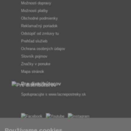
Možnosti dopravy
Možnosti platby
Obchodné podmienky
Reklamačný poriadok
Odstúpiť od zmluvy tu
Prehľad služieb
Ochrana osobných údajov
Slovník pojmov
Značky v ponuke
Mapa stránok
Pre distribútorov
Spolupracujte s
www.lacnepostreky.sk
Vždy vám odborne poradíme
Používame cookies