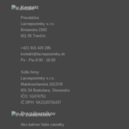
Kontakt
Prevádzka:
Lacnepostreky s.r.o.
Brnianska 2343
911 05 Trenčín
+421 915 420 295
kontakt@lacnepostreky.sk
Po - Pia 9:00 - 16:00
Sídlo firmy:
Lacnepostreky s.r.o.
Malokrasňanská 10137/8
831 54 Bratislava, Slovensko
IČO: 51474751
IČ DPH: SK2120731437
Pre zákazníkov
Ako balíme Vaše zásielky