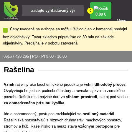
0
0
,00 €
Menu
Ceny uvedené na e-shope sa môžu líšiť od cien v kamennej predajni
bez objednávky. Tovar skladom pripravíme do 30 min na základe
objednávky. Predajňa je v sobotu zatvorená.
0915 / 420 295 | PO - PI 9:00 - 16:00
Rašelina
Vznik
rašeliny ako biochemického produktu je veľmi
dlhodobý proces
.
Ovplyvňujú ho jednak podnebné faktory a rovnako aj kvalita zemského
povrchu.Rašeline sa najviac darí vo
vlhkom prostredí
, ale aj pod vodou
za obmedzeného prísunu kyslíka
.
Ide o nahromadený, postupne rozkladajúci sa
rastlinný materiál
.
Rašeliniská pozostávajú z rôznych druhov tráv, machových porastov,
stromov a húb. Rašelinisko sa neraz stáva
vzácnym biotopom
pre