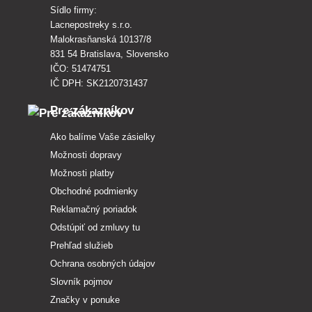
Sídlo firmy:
Lacnepostreky s.r.o.
Malokrasňanská 10137/8
831 54 Bratislava, Slovensko
IČO: 51474751
IČ DPH: SK2120731437
Pre zákazníkov
Ako balíme Vaše zásielky
Možnosti dopravy
Možnosti platby
Obchodné podmienky
Reklamačný poriadok
Odstúpiť od zmluvy tu
Prehľad služieb
Ochrana osobných údajov
Slovník pojmov
Značky v ponuke