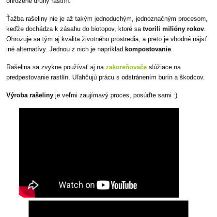
ohrozené druhy rastlín.
Ťažba rašeliny nie je až takým jednoduchým, jednoznačným procesom,
keďže dochádza k zásahu do biotopov, ktoré sa
tvorili milióny rokov
.
Ohrozuje sa tým aj kvalita životného prostredia, a preto je vhodné nájsť
iné alternatívy. Jednou z nich je napríklad
kompostovanie
.
Rašelina sa zvykne používať aj na
zakoreňovače
slúžiace na
predpestovanie rastlín. Uľahčujú prácu s odstránením burín a škodcov.
Výroba rašeliny
je veľmi zaujímavý proces, posúďte sami :)