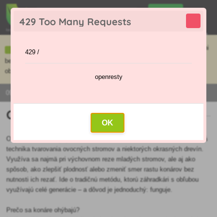
0
429 Too Many Requests
0
,00 €
Menu
Ceny uvedené na e-shope sa môžu líšiť od cien v kamennej predajni
429 /
bez objednávky. Tovar skladom pripravíme do 30 min na základe
objednávky. Predajňa je v sobotu zatvorená.
openresty
0915 / 420 295 | PO - PI 9:00 - 16:00
Ohýbanie konárov
OK
Ohýbanie konárov je prirodzená, šetrná, ale zároveň mimoriadne účinná
technika tvarovania ovocných stromov a niektorých okrasných drevín.
Využíva sa najmä pri výchovnom reze mladých stromov, ale aj ako
spôsob, ako zlepšiť plodnosť alebo zmeniť smer rastu konárov bez
nutnosti ich rezať. Ide o tradičnú metódu, ktorú záhradkári s obľubou
využívajú celé generácie – a dôvod je jednoduchý: funguje.
Prečo sa konáre ohýbajú?