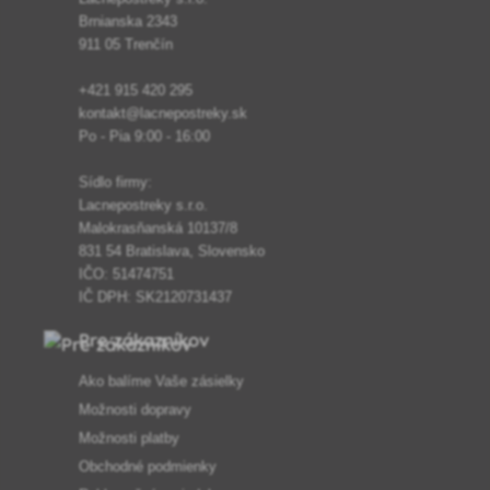
Brnianska 2343
911 05 Trenčín
+421 915 420 295
kontakt@lacnepostreky.sk
Po - Pia 9:00 - 16:00
Sídlo firmy:
Lacnepostreky s.r.o.
Malokrasňanská 10137/8
831 54 Bratislava, Slovensko
IČO: 51474751
IČ DPH: SK2120731437
Pre zákazníkov
Ako balíme Vaše zásielky
Možnosti dopravy
Možnosti platby
Obchodné podmienky