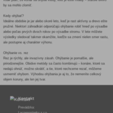
by sa mohlo zlomiť.
Kedy ohýbať?
Ideálne obdobie je jar alebo skoré leto, keď je rast aktívny a drevo ešte
pružné. Niektorí záhradkári odporúčajú ohýbanie robiť hneď po výsadbe
alebo počas prvých dvoch rokov po výsadbe stromu. V lete môžete
výsledky sledovať takmer okamžite, keďže sa zmení nielen smer rastu,
ale postupne aj charakter výhonu.
Ohýbanie vs. rez
Rez je rýchly, ale invazívny zásah. Ohýbanie je pomalšie, ale
prirodzenejšie. Obidve metódy sa často kombinujú – konáre, ktoré sa
nedajú ohnúť, možno skrátiť, a tie, ktoré nechceme rezať, môžeme
usmerniť ohybom. Výhodou ohýbania je aj to, že nemeníte celkový
objem koruny, ale len jej tvar.
Kontakt
Prevádzka:
Lacnepostreky s.r.o.