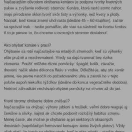
Najčastejším dôvodom ohýbania konárov je podpora tvorby kvetných
pukov a zvýšenie rodivosti stromov. Konáre, ktoré rastú strmo nahor,
majú prirodzene sklon tvoriť skôr listy a výhonky, než kvety a plody.
Naopak, keď konár zmení uhol rastu (ideálne 45 – 60 stupňov), začne
sa správať inak – rastie pomalšie, ale viac sa sústredí na tvorbu kvetov.
A to je presne to, čo chceme u ovocných stromov dosiahnuť.
Ako ohýbať konáre v praxi?
Ohýbanie sa robí najčastejšie na mladých stromoch, keď sú výhonky
ešte pružné a nezdrevnatené. Vtedy sa dajú tvarovať bez rizika
zlomenia. Použiť môžete rôzne pomôcky: špagát, kolík, závažie,
drevený háčik alebo dokonca fľašu s vodou. Dôležité je, aby ste konár
jemne, ale pevne natočili do požadovaného uhla a zaistili ho v tejto
polohe aspoň niekoľko týždňov (ideálne do konca vegetačného obdobia).
Niektorí záhradkári nechávajú ohybné pomôcky na strome až do jari.
Ktoré stromy ohýbanie dobre znášajú?
Najčastejšie sa ohýbajú výhony jabloní a hrušiek, veľmi dobre reagujú aj
čerešne a slivky, najmä ak chcete podporiť rozložitý habitus stromu.
Menej časté, ale možné je ohýbanie aj pri niektorých okrasných
drevinách (napríklad pri formovaní bonsajov alebo živých plotov). Vždy
však platí, že konár sa ohýba vtedy, keď je ešte mladý – staršie drevo