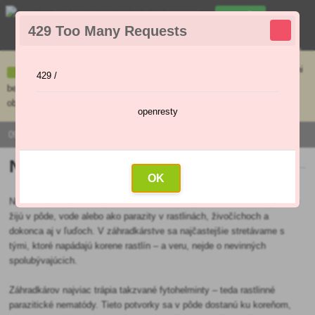
0
429 Too Many Requests
0
,00 €
Menu
Ceny uvedené na e-shope sa môžu líšiť od cien v kamennej predajni
429 /
bez objednávky. Tovar skladom pripravíme do 30 min na základe
objednávky. Predajňa je v sobotu zatvorená.
openresty
0915 / 420 295 | PO - PI 9:00 - 16:00
Nematódy
OK
Nematódy, nazývané aj hlístice, sú mikroskopické vláknité červy, ktoré
žijú v pôde, vode alebo ako parazity v rastlinách, živočíchoch a
dokonca aj v ľuďoch. V záhradkárstve sa najčastejšie stretávame s
tými, ktoré napádajú korene rastlín – a veru, nejde o nevinných
spolubývajúcich.
Záhradkárov najviac trápia takzvané fytohelminty – teda rastlinné
parazitické nematódy. Tieto potvorky sa v pôde dostanú ku koreňom,