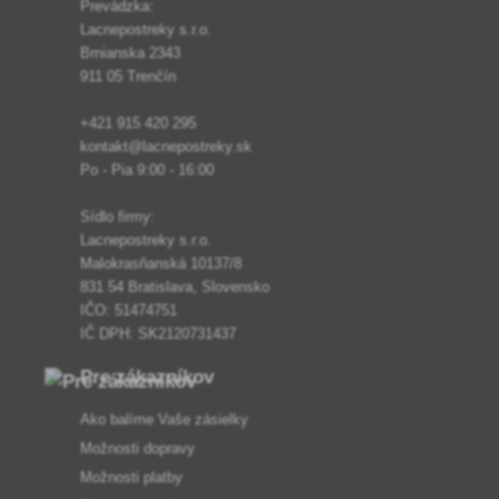
Prevádzka:
Lacnepostreky s.r.o.
Brnianska 2343
911 05 Trenčín
+421 915 420 295
kontakt@lacnepostreky.sk
Po - Pia 9:00 - 16:00
Sídlo firmy:
Lacnepostreky s.r.o.
Malokrasňanská 10137/8
831 54 Bratislava, Slovensko
IČO: 51474751
IČ DPH: SK2120731437
Pre zákazníkov
Ako balíme Vaše zásielky
Možnosti dopravy
Možnosti platby