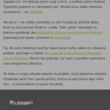
napadnú ich, čím blokujú príjem vody a živín, a rastlina začne chradnúť.
Typickými prejavmi sú zakrpatený rast, žltnutie listov alebo zdureniny
na koreňoch – tzv.
háďatká
.
Ale pozor – nie všetky nematódy sú zlé! Existujú aj užitočné druhy,
ktoré sa živia larvami škodcov v pôde. Tieto „dobré“ nematódy sa
dokonca predávajú ako
biologická ochrana proti pôdnym škodcom
(napríklad proti larvám smútiviek či
krtonôžky
).
Tip: Ak vaše interiérové rastliny trápia čierne mušky alebo iný zdravotný
problém, prečítajte si článok
Ako bojovať s chorobami a škodcami
izbových kvetov
. Možno vás prekvapí, že často si problém spôsobíme
sami nesprávnou zálievkou.
Ak teda vo svojej záhrade narazíte na problém, ktorý pripomína záhadné
chradnutie rastlín bez zjavnej príčiny, možno sa pod zemou dejú veľké
veci – a menovateľom sú práve nematódy.
Kontakt