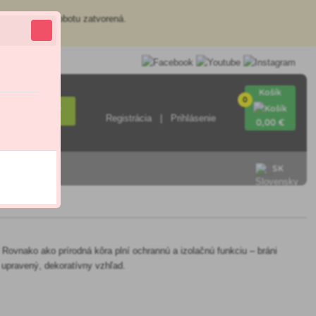
redajňa je v sobotu zatvorená.
Košík
0
Hľadať
Registrácia
Prihlásenie
0
,00 €
SK
n. Rovnako ako prírodná kôra plní ochrannú a izolačnú funkciu – bráni
e upravený, dekoratívny vzhľad.