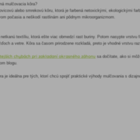
bná mulčovacia kôra?
ovicovú alebo smrekovú kôru, ktorá je farbená netoxickými, ekologickými farbi
lyvom počasia a neškodí rastlinám ani pôdnym mikroorganizmom.
netkanú textíliu, ktorá ešte viac obmedzí rast buriny. Potom nasypte vrstvu 
ažďoch a vetre. Kôra sa časom prirodzene rozkladá, preto je vhodné vrstvu raz
tejších chybách pri zakladaní okrasného záhonu
sa dočítate, ako si môž
šom blogu.
a je ideálna pre tých, ktorí chcú spojiť praktické výhody mulčovania s dizaj