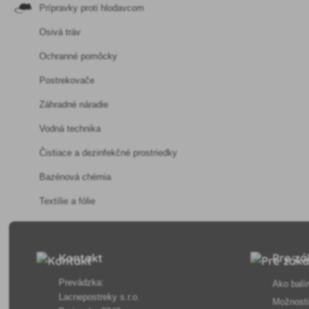
Prípravky proti hlodavcom
Osivá tráv
Ochranné pomôcky
Postrekovače
Záhradné náradie
Vodná technika
Čistiace a dezinfekčné prostriedky
Bazénová chémia
Textílie a fólie
Kontakt
Pre zá
Prevádzka:
Ako balí
Lacnepostreky s.r.o.
Možnosti