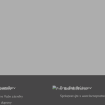
kazníkov
Pre distribútorov
Spolupracujte s
www.lacnepostre
me Vaše zásielky
 dopravy