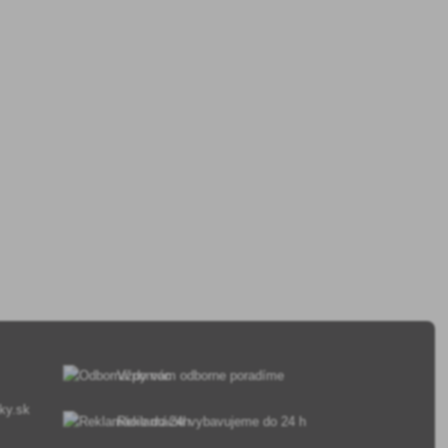
Vždy vám odborne poradíme
ky.sk
Reklamácie vybavujeme do 24 h