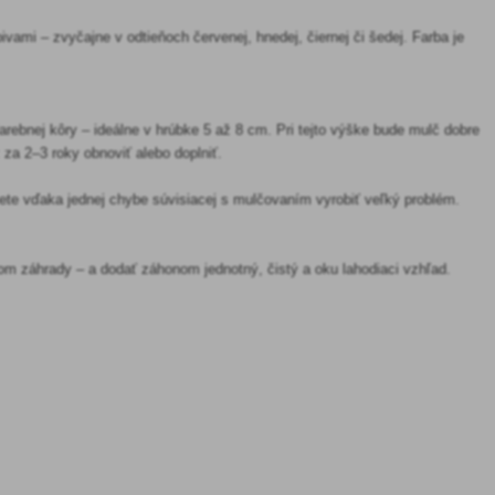
vami – zvyčajne v odtieňoch červenej, hnedej, čiernej či šedej. Farba je
farebnej kôry – ideálne v hrúbke 5 až 8 cm. Pri tejto výške bude mulč dobre
 za 2–3 roky obnoviť alebo doplniť.
ete vďaka jednej chybe súvisiacej s mulčovaním vyrobiť veľký problém.
nom záhrady – a dodať záhonom jednotný, čistý a oku lahodiaci vzhľad.