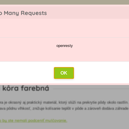
z objednávky. Tovar skladom pripravíme do 30 min na základe objednávky. P
o Many Requests
openresty
škodcov
Kalendár postrekov
Veľkoobchod
Kontakt
OK
 kôra farebná
 je okrasný aj praktický materiál, ktorý slúži na prekrytie pôdy okolo rastlí
žiava pôdnu vlhkosť, znižuje kolísanie teplôt v pôde a zároveň dodáva záhrad
o by ste nemali podceniť mulčovanie.