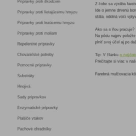
Prípravky proti škodcom
Z čoho sa vyrába fare
Ide o jemne drvenú bor
Prípravky proti lietajúcemu hmyzu
stála, odolná voči vp
Prípravky proti lezúcemu hmyzu
Ako sa s ňou pracuje?
Prípravky proti moliam
Na pôdu najprv položte 
plniť svoj účel aj po d
Repelentné prípravky
o najčas
Chovateľské potreby
Tip: V článku
Prečítajte si viac v na
Pomocné prípravky
Farebná mulčovacia kôr
Substráty
Hnojivá
Sady prípravkov
Enzymatické prípravky
Plašiče vtákov
Pachové ohradníky