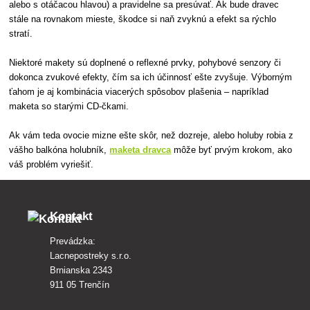
alebo s otáčacou hlavou) a pravidelne sa presúvať. Ak bude dravec
stále na rovnakom mieste, škodce si naň zvyknú a efekt sa rýchlo
stratí.
Niektoré makety sú doplnené o reflexné prvky, pohybové senzory či
dokonca zvukové efekty, čím sa ich účinnosť ešte zvyšuje. Výborným
ťahom je aj kombinácia viacerých spôsobov plašenia – napríklad
maketa so starými CD-čkami.
Ak vám teda ovocie mizne ešte skôr, než dozreje, alebo holuby robia z
vášho balkóna holubník,
maketa dravca
môže byť prvým krokom, ako
váš problém vyriešiť.
Kontakt
Prevádzka:
Lacnepostreky s.r.o.
Brnianska 2343
911 05 Trenčín