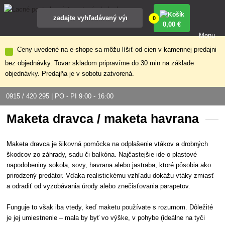
0
0
,00 €
Menu
Ceny uvedené na e-shope sa môžu líšiť od cien v kamennej predajni
bez objednávky. Tovar skladom pripravíme do 30 min na základe
objednávky. Predajňa je v sobotu zatvorená.
0915 / 420 295 | PO - PI 9:00 - 16:00
Maketa dravca / maketa havrana
Maketa dravca je šikovná pomôcka na odplašenie vtákov a drobných
škodcov zo záhrady, sadu či balkóna. Najčastejšie ide o plastové
napodobeniny sokola, sovy, havrana alebo jastraba, ktoré pôsobia ako
prirodzený predátor. Vďaka realistickému vzhľadu dokážu vtáky zmiasť
a odradiť od vyzobávania úrody alebo znečisťovania parapetov.
Funguje to však iba vtedy, keď maketu používate s rozumom. Dôležité
je jej umiestnenie – mala by byť vo výške, v pohybe (ideálne na tyči