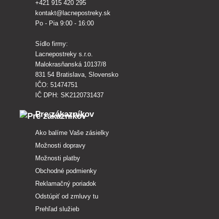
+421 915 420 295
kontakt@lacnepostreky.sk
Po - Pia 9:00 - 16:00
Sídlo firmy:
Lacnepostreky s.r.o.
Malokrasňanská 10137/8
831 54 Bratislava, Slovensko
IČO: 51474751
IČ DPH: SK2120731437
Pre zákazníkov
Ako balíme Vaše zásielky
Možnosti dopravy
Možnosti platby
Obchodné podmienky
Reklamačný poriadok
Odstúpiť od zmluvy tu
Prehľad služieb