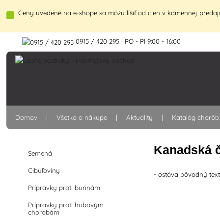
Ceny uvedené na e-shope sa môžu líšiť od cien v kamennej predajn
0915 / 420 295 | PO - PI 9:00 - 16:00
Domov
Všetko o nákupe
Aktuality
Katalóg chorôb
Kanadská 
Semená
Cibuľoviny
- ostáva pôvodný tex
Prípravky proti burinám
Prípravky proti hubovým
chorobám