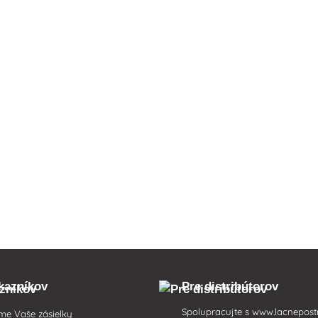
kazníkov
Pre distribútorov
Spolupracujte s
www.lacnepost
me Vaše zásielky