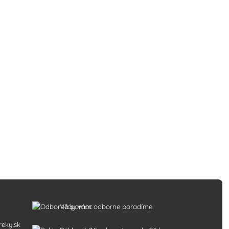
Vždy vám odborne poradíme
reky.sk