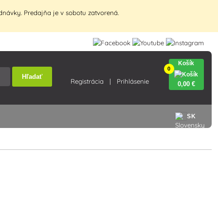
návky. Predajňa je v sobotu zatvorená.
Košík
0
Hľadať
Registrácia
Prihlásenie
0
,00 €
SK