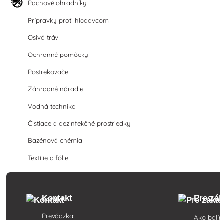
Pachové ohradníky
Prípravky proti hlodavcom
Osivá tráv
Ochranné pomôcky
Postrekovače
Záhradné náradie
Vodná technika
Čistiace a dezinfekčné prostriedky
Bazénová chémia
Textílie a fólie
Kontakt
Pre zá
Prevádzka:
Ako balí