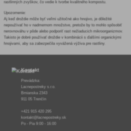
rastlinných zvyškov, čo vedie k tvorbe kvalitného kompostu.
Upozornenie:
Aj keď droždie môže byť veľmi užitočné ako hnojivo, je dôležité
nepoužívať ho v nadmernom množstve, pretože by to mohlo spôsobiť
nerovnováhu v pôde alebo podporiť rast nežiaducich mikroorganizmov.
Takisto je dobré používať droždie v kombinácii s ďalšími organickými
hnojivami, aby sa zabezpečila vyvážená výživa pre rastliny.
Kontakt
Prevádzka:
Lacnepostreky s.r.o.
Brnianska 2343
911 05 Trenčín
+421 915 420 295
kontakt@lacnepostreky.sk
Po - Pia 9:00 - 16:00