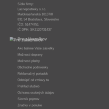
Sídlo firmy:
Lacnepostreky s.r.o.
Malokrasňanská 10137/8
831 54 Bratislava, Slovensko
IČO: 51474751
IČ DPH: SK2120731437
Pre zákazníkov
Ako balíme Vaše zásielky
Možnosti dopravy
Možnosti platby
Obchodné podmienky
Reklamačný poriadok
Odstúpiť od zmluvy tu
Prehľad služieb
Ochrana osobných údajov
Slovník pojmov
Značky v ponuke