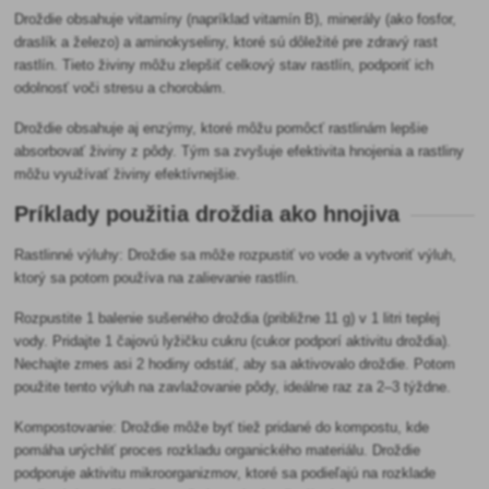
Droždie obsahuje vitamíny (napríklad vitamín B), minerály (ako fosfor,
draslík a železo) a aminokyseliny, ktoré sú dôležité pre zdravý rast
rastlín. Tieto živiny môžu zlepšiť celkový stav rastlín, podporiť ich
odolnosť voči stresu a chorobám.
Droždie obsahuje aj enzýmy, ktoré môžu pomôcť rastlinám lepšie
absorbovať živiny z pôdy. Tým sa zvyšuje efektivita hnojenia a rastliny
môžu využívať živiny efektívnejšie.
Príklady použitia droždia ako hnojiva
Rastlinné výluhy: Droždie sa môže rozpustiť vo vode a vytvoriť výluh,
ktorý sa potom používa na zalievanie rastlín.
Rozpustite 1 balenie sušeného droždia (približne 11 g) v 1 litri teplej
vody. Pridajte 1 čajovú lyžičku cukru (cukor podporí aktivitu droždia).
Nechajte zmes asi 2 hodiny odstáť, aby sa aktivovalo droždie. Potom
použite tento výluh na zavlažovanie pôdy, ideálne raz za 2–3 týždne.
Kompostovanie: Droždie môže byť tiež pridané do kompostu, kde
pomáha urýchliť proces rozkladu organického materiálu. Droždie
podporuje aktivitu mikroorganizmov, ktoré sa podieľajú na rozklade