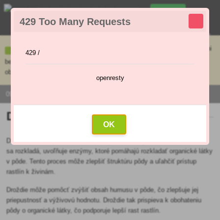
0
429 Too Many Requests
0
,00 €
Menu
Ceny uvedené na e-shope sa môžu líšiť od cien v kamennej predajni
429 /
bez objednávky. Tovar skladom pripravíme do 30 min na základe
objednávky. Predajňa je v sobotu zatvorená.
openresty
0915 / 420 295 | PO - PI 9:00 - 16:00
Droždie ako hnojivo
OK
Droždie podporuje aktivitu prospešných mikroorganizmov v pôde. Keď
sa rozkladá, uvoľňuje enzýmy, ktoré pomáhajú rozkladať organické látky
v pôde. Tento proces môže zlepšiť štruktúru pôdy a uľahčiť prístup
rastlín k živinám.
Droždie môže pomôcť zvýšiť obsah humusu v pôde, čo zlepšuje jej
priepustnosť a výživovú hodnotu. Droždie tak prispieva k obohateniu
pôdy o organické látky, čo podporuje lepší rast rastlín.