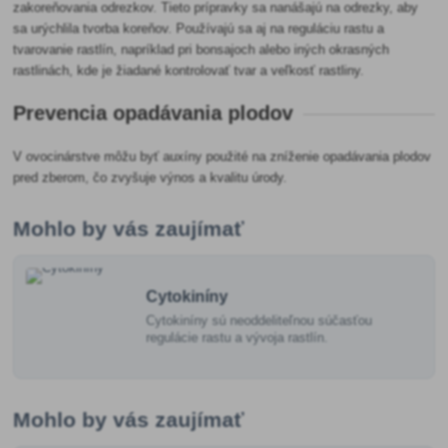
zakoreňovania odrezkov. Tieto prípravky sa nanášajú na odrezky, aby
sa urýchlila tvorba koreňov. Používajú sa aj na reguláciu rastu a
tvarovanie rastlín, napríklad pri bonsajoch alebo iných okrasných
rastlinách, kde je žiadané kontrolovať tvar a veľkosť rastliny.
Prevencia opadávania plodov
V ovocinárstve môžu byť auxíny použité na zníženie opadávania plodov
pred zberom, čo zvyšuje výnos a kvalitu úrody.
Mohlo by vás zaujímať
Cytokiníny
Cytokiníny sú neoddeliteľnou súčasťou
regulácie rastu a vývoja rastlín.
Mohlo by vás zaujímať