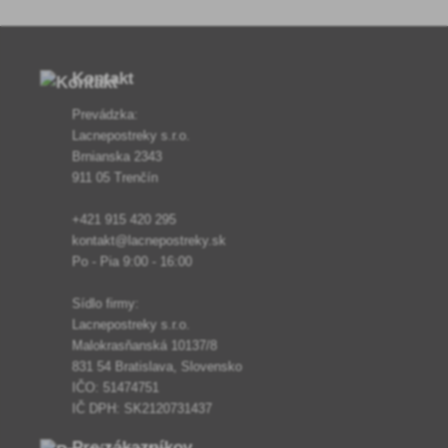
Kontakt
Prevádzka:
Lacnepostreky s.r.o.
Brnianska 2343
911 05 Trenčín
+421 915 420 295
kontakt@lacnepostreky.sk
Po - Pia 9:00 - 16:00
Sídlo firmy:
Lacnepostreky s.r.o.
Malokrasňanská 10137/8
831 54 Bratislava, Slovensko
IČO: 51474751
IČ DPH: SK2120731437
Pre zákazníkov