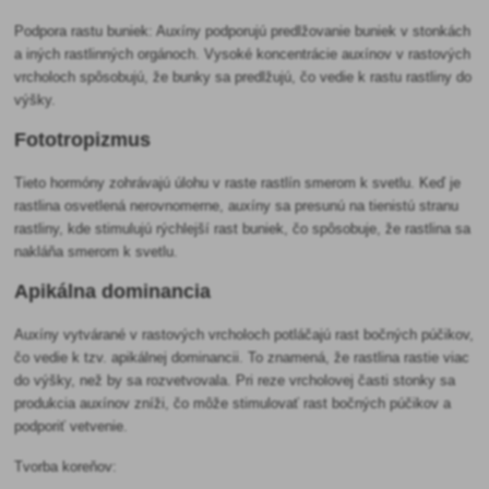
Podpora rastu buniek: Auxíny podporujú predlžovanie buniek v stonkách
a iných rastlinných orgánoch. Vysoké koncentrácie auxínov v rastových
vrcholoch spôsobujú, že bunky sa predlžujú, čo vedie k rastu rastliny do
výšky.
Fototropizmus
Tieto hormóny zohrávajú úlohu v raste rastlín smerom k svetlu. Keď je
rastlina osvetlená nerovnomerne, auxíny sa presunú na tienistú stranu
rastliny, kde stimulujú rýchlejší rast buniek, čo spôsobuje, že rastlina sa
nakláňa smerom k svetlu.
Apikálna dominancia
Auxíny vytvárané v rastových vrcholoch potláčajú rast bočných púčikov,
čo vedie k tzv. apikálnej dominancii. To znamená, že rastlina rastie viac
do výšky, než by sa rozvetvovala. Pri reze vrcholovej časti stonky sa
produkcia auxínov zníži, čo môže stimulovať rast bočných púčikov a
podporiť vetvenie.
Tvorba koreňov: