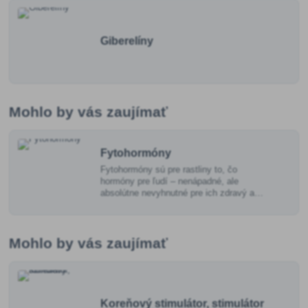
Giberelíny
Mohlo by vás zaujímať
Fytohormóny
Fytohormóny sú pre rastliny to, čo
hormóny pre ľudí – nenápadné, ale
absolútne nevyhnutné pre ich zdravý a
harmonický vývoj.
Mohlo by vás zaujímať
Koreňový stimulátor, stimulátor