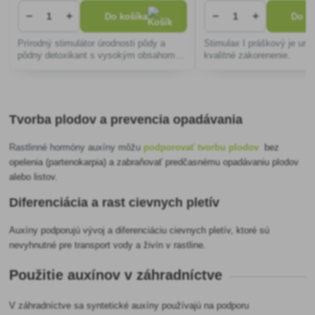
−
+
−
+
Do košíka
Do ko
Prírodný stimulátor úrodnosti pôdy a
Stimulax I práškový je urč
pôdny detoxikant s vysokým obsahom
kvalitné zakorenenie.
aktivovaných humínových kyselín až
62%. 100% prírodného pôvodu, bez
akýchkoľvek chemických úprav, či prídav
Tvorba plodov a prevencia opadávania
Rastlinné hormóny auxíny môžu
podporovať tvorbu plodov
bez
opelenia (partenokarpia) a zabraňovať predčasnému opadávaniu plodov
alebo listov.
Diferenciácia a rast cievnych pletív
Auxíny podporujú vývoj a diferenciáciu cievnych pletív, ktoré sú
nevyhnutné pre transport vody a živín v rastline.
Použitie auxínov v záhradníctve
V záhradníctve sa syntetické auxíny používajú na podporu