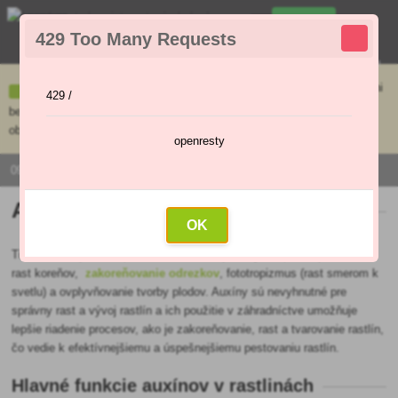
0
429 Too Many Requests
0
,00 €
Menu
Ceny uvedené na e-shope sa môžu líšiť od cien v kamennej predajni
429 /
bez objednávky. Tovar skladom pripravíme do 30 min na základe
objednávky. Predajňa je v sobotu zatvorená.
openresty
0915 / 420 295 | PO - PI 9:00 - 16:00
Auxíny
OK
Tieto hormóny sú zodpovedné za rôzne fyziologické procesy, ako sú
rast koreňov,
zakoreňovanie odrezkov
, fototropizmus (rast smerom k
svetlu) a ovplyvňovanie tvorby plodov. Auxíny sú nevyhnutné pre
správny rast a vývoj rastlín a ich použitie v záhradníctve umožňuje
lepšie riadenie procesov, ako je zakoreňovanie, rast a tvarovanie rastlín,
čo vedie k efektívnejšiemu a úspešnejšiemu pestovaniu rastlín.
Hlavné funkcie auxínov v rastlinách