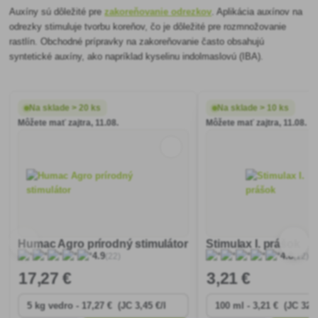
Auxíny sú dôležité pre
zakoreňovanie odrezkov
. Aplikácia auxínov na
odrezky stimuluje tvorbu koreňov, čo je dôležité pre rozmnožovanie
rastlín. Obchodné prípravky na zakoreňovanie často obsahujú
syntetické auxíny, ako napríklad kyselinu indolmaslovú (IBA).
Na sklade > 20 ks
Na sklade > 10 ks
Môžete mať zajtra, 11.08.
Môžete mať zajtra, 11.08.
Humac Agro prírodný stimulátor
Stimulax I. prášok
(22)
(12)
4.9
4.8
17
,27 €
3
,21 €