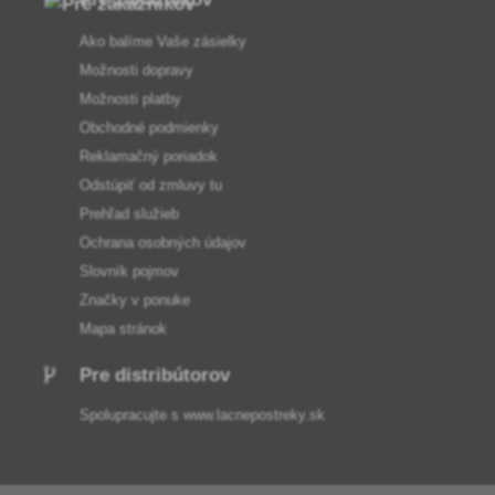
Ako balíme Vaše zásielky
Možnosti dopravy
Možnosti platby
Obchodné podmienky
Reklamačný poriadok
Odstúpiť od zmluvy tu
Prehľad služieb
Ochrana osobných údajov
Slovník pojmov
Značky v ponuke
Mapa stránok
Pre distribútorov
Spolupracujte s
www.lacnepostreky.sk