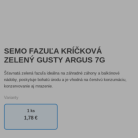
SEMO FAZUĽA KRÍČKOVÁ
ZELENÝ GUSTY ARGUS 7G
Šťavnatá zelená fazuľa ideálna na záhradné záhony a balkónové
nádoby, poskytuje bohatú úrodu a je vhodná na čerstvú konzumáciu,
konzervovanie aj mrazenie.
Varianty
1 ks
1
,78 €