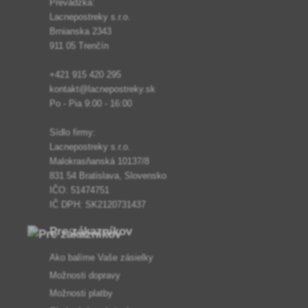
Prevádzka:
Lacnepostreky s.r.o.
Brnianska 2343
911 05 Trenčín
+421 915 420 295
kontakt@lacnepostreky.sk
Po - Pia 9:00 - 16:00
Sídlo firmy:
Lacnepostreky s.r.o.
Malokrasňanská 10137/8
831 54 Bratislava, Slovensko
IČO: 51474751
IČ DPH: SK2120731437
Pre zákazníkov
Ako balíme Vaše zásielky
Možnosti dopravy
Možnosti platby