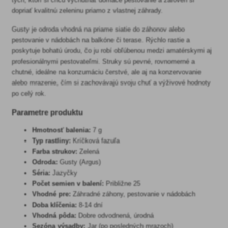
dopriať kvalitnú zeleninu priamo z vlastnej záhrady.
Gusty je odroda vhodná na priame siatie do záhonov alebo
pestovanie v nádobách na balkóne či terase. Rýchlo rastie a
poskytuje bohatú úrodu, čo ju robí obľúbenou medzi amatérskymi aj
profesionálnymi pestovateľmi. Struky sú pevné, rovnomerné a
chutné, ideálne na konzumáciu čerstvé, ale aj na konzervovanie
alebo mrazenie, čím si zachovávajú svoju chuť a výživové hodnoty
po celý rok.
Parametre produktu
Hmotnosť balenia:
7 g
Typ rastliny:
Kríčková fazuľa
Farba strukov:
Zelená
Odroda:
Gusty (Argus)
Séria:
Jazyčky
Počet semien v balení:
Približne 25
Vhodné pre:
Záhradné záhony, pestovanie v nádobách
Doba klíčenia:
8-14 dní
Vhodná pôda:
Dobre odvodnená, úrodná
Sezóna výsadby:
Jar (po posledných mrazoch)