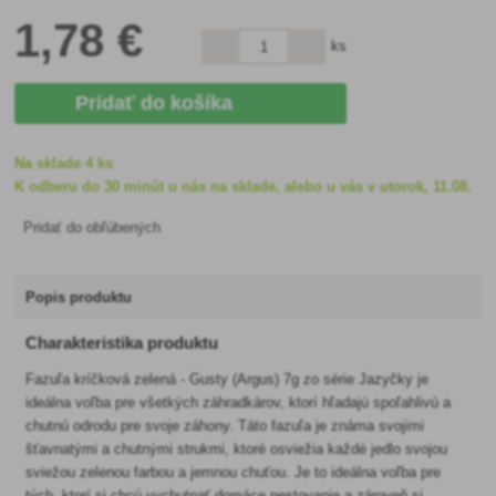
1
,78 €
ks
Pridať do košíka
Na sklade 4 ks
K odberu do 30 minút u nás na sklade, alebo u vás v utorok, 11.08.
Pridať do obľúbených
Popis produktu
Charakteristika produktu
Fazuľa kríčková zelená - Gusty (Argus) 7g zo série Jazyčky je
ideálna voľba pre všetkých záhradkárov, ktorí hľadajú spoľahlivú a
chutnú odrodu pre svoje záhony. Táto fazuľa je známa svojimi
šťavnatými a chutnými strukmi, ktoré osviežia každé jedlo svojou
sviežou zelenou farbou a jemnou chuťou. Je to ideálna voľba pre
tých, ktorí si chcú vychutnať domáce pestovanie a zároveň si