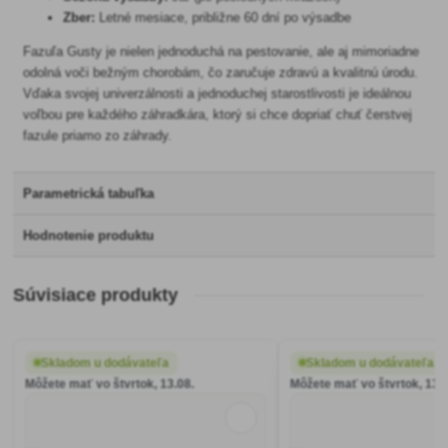
Zber:
Letné mesiace, približne 60 dní po výsadbe
Fazuľa Gusty je nielen jednoduchá na pestovanie, ale aj mimoriadne
odolná voči bežným chorobám, čo zaručuje zdravú a kvalitnú úrodu.
Vďaka svojej univerzálnosti a jednoduchej starostlivosti je ideálnou
voľbou pre každého záhradkára, ktorý si chce dopriať chuť čerstvej
fazule priamo zo záhrady.
Parametrická tabuľka
Hodnotenie produktu
Súvisiace produkty
Skladom u dodávateľa
Skladom u dodávateľa
Môžete mať vo štvrtok, 13.08.
Môžete mať vo štvrtok, 13.0