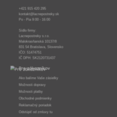
+421 915 420 295
kontakt@lacnepostreky.sk
Po - Pia 9:00 - 16:00
Sídlo firmy:
Lacnepostreky s.r.o.
Malokrasňanská 10137/8
831 54 Bratislava, Slovensko
IČO: 51474751
IČ DPH: SK2120731437
Pre zákazníkov
Ako balíme Vaše zásielky
Možnosti dopravy
Možnosti platby
Obchodné podmienky
Reklamačný poriadok
Odstúpiť od zmluvy tu