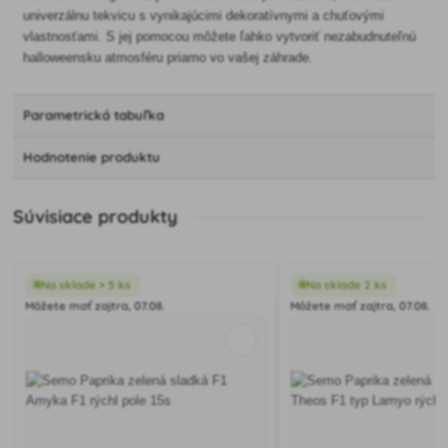
univerzálnu tekvicu s vynikajúcimi dekoratívnymi a chuťovými
vlastnosťami. S jej pomocou môžete ľahko vytvoriť nezabudnuteľnú
halloweensku atmosféru priamo vo vašej záhrade.
Parametrická tabuľka
Hodnotenie produktu
Súvisiace produkty
Na sklade > 5 ks
Na sklade 2 ks
Môžete mať zajtra, 07.08.
Môžete mať zajtra, 07.08.