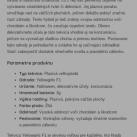
farbou a robustnou štruktúrou, čo z nej robí perfektný doplnok na
vytváranie strašidelných tvárí či dekorácií. Jej plazivá povaha
umožňuje rast na väčších plochách, pričom dokáže pokryť značnú
časť záhrady. Tento hybrid je tiež známy svojou odolnosťou voči
chorobám a škodcom, čo zaručuje úspešnú úrodu. Okrem
dekoratívneho účelu je táto tekvica vhodná aj na konzumáciu,
pričom sa vyznačuje sladkou chuťou a jemnou textúrou. Pestovanie
tejto odrody je jednoduché a zvládne ho aj začínajúci záhradkár.
Stačí zabezpečiť dostatok slnečného svetla a pravidelnú zálievku.
Parametre produktu
Typ tekvice:
Plazivá veľkoplodá
Odroda:
Yellowgirls F1
Určenie:
Halloween, dekoratívne účely, konzumácia
Hmotnosť balenia:
3g
Výška rastliny:
Plazivá, pokrýva väčšie plochy
Farba plodu:
Žltá
Odolnosť:
Vysoká odolnosť voči chorobám a škodcom
Pestovanie:
Vonkajšie záhony, vyžaduje slnečné stanovište
a pravidelnú zálievku
Tekvica Yellowgirls F1 je skvelou voľbou pre každého, kto hľadá