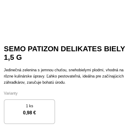
SEMO PATIZON DELIKATES BIELY
1,5 G
Jedinečná zelenina s jemnou chuťou, snehobielymi plodmi, vhodná na
rôzne kulinárske úpravy. Ľahko pestovateľná, ideálna pre začínajúcich
záhradkárov, zaručuje bohatú úrodu.
Varianty
1 ks
0
,98 €