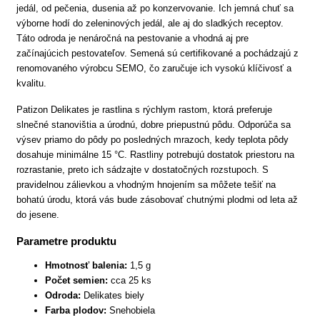
jedál, od pečenia, dusenia až po konzervovanie. Ich jemná chuť sa
výborne hodí do zeleninových jedál, ale aj do sladkých receptov.
Táto odroda je nenáročná na pestovanie a vhodná aj pre
začínajúcich pestovateľov. Semená sú certifikované a pochádzajú z
renomovaného výrobcu SEMO, čo zaručuje ich vysokú klíčivosť a
kvalitu.
Patizon Delikates je rastlina s rýchlym rastom, ktorá preferuje
slnečné stanovištia a úrodnú, dobre priepustnú pôdu. Odporúča sa
výsev priamo do pôdy po posledných mrazoch, kedy teplota pôdy
dosahuje minimálne 15 °C. Rastliny potrebujú dostatok priestoru na
rozrastanie, preto ich sádzajte v dostatočných rozstupoch. S
pravidelnou zálievkou a vhodným hnojením sa môžete tešiť na
bohatú úrodu, ktorá vás bude zásobovať chutnými plodmi od leta až
do jesene.
Parametre produktu
Hmotnosť balenia:
1,5 g
Počet semien:
cca 25 ks
Odroda:
Delikates biely
Farba plodov:
Snehobiela