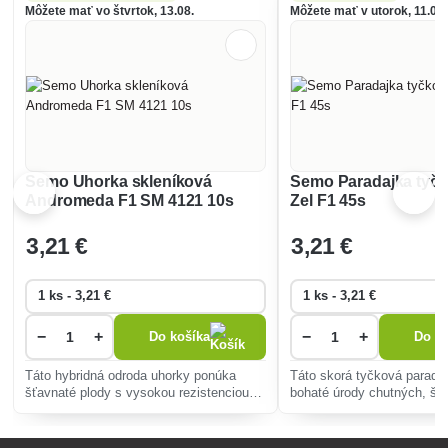
Môžete mať vo štvrtok, 13.08.
Môžete mať v utorok, 11.08.
Semo Uhorka skleníková
Semo Paradajka tyčk
Andromeda F1 SM 4121 10s
Zel F1 45s
3
,21 €
3
,21 €
−
+
−
+
Do košíka
Do ko
Táto hybridná odroda uhorky ponúka
Táto skorá tyčková parada
šťavnaté plody s vysokou rezistenciou
bohaté úrody chutných, šť
voči chorobám, ideálne pre skleníky a
plodov, odoláva chorobám 
fóliové kryty. Vyniká vysokou úrodnosťou
minimálnu starostlivosť. Id
a univerzálnosťou pestovania.
priame jedenie, šaláty či 