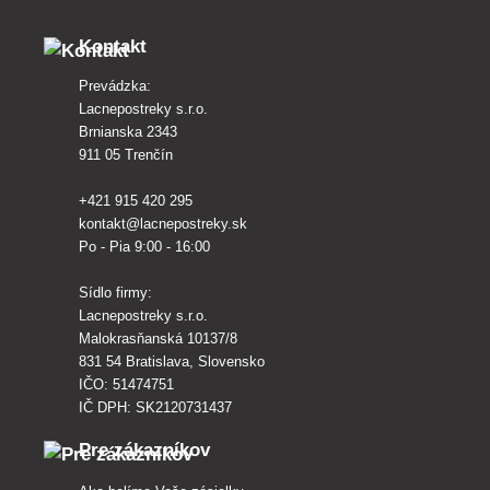
Kontakt
Prevádzka:
Lacnepostreky s.r.o.
Brnianska 2343
911 05 Trenčín
+421 915 420 295
kontakt@lacnepostreky.sk
Po - Pia 9:00 - 16:00
Sídlo firmy:
Lacnepostreky s.r.o.
Malokrasňanská 10137/8
831 54 Bratislava, Slovensko
IČO: 51474751
IČ DPH: SK2120731437
Pre zákazníkov