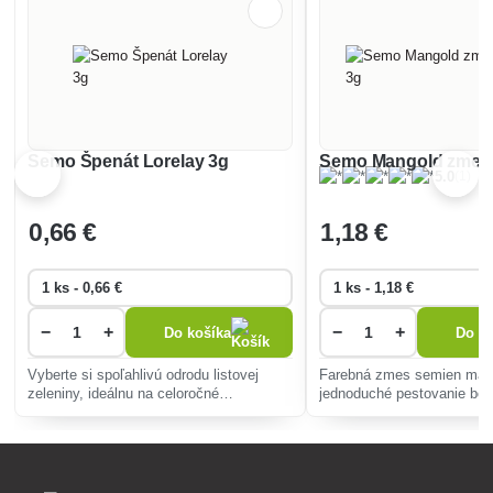
Semo Špenát Lorelay 3g
Semo Mangold zmes f
(1)
5.0
0
,66 €
1
,18 €
−
+
−
+
Do košíka
Do ko
Vyberte si spoľahlivú odrodu listovej
Farebná zmes semien man
zeleniny, ideálnu na celoročné
jednoduché pestovanie boha
pestovanie. Táto rastlina rýchlo rastie, je
hodnotnej zeleniny pre zdr
odolná voči chorobám a vhodná na šaláty
prílohy, prinášajúc do záhr
i teplé jedlá.
živosť po celú sezónu.