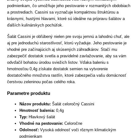
podmienkam, čo umožňuje jeho pestovanie v rozmanitých obdobiach
a prostrediach. Cassini sa vyznačuje kompaktnou štruktúrou a
krásnymi, hustými hlavami, ktoré sú ideálne na prípravu šalátov a
ďalších kulinárskych pochúťok.
Šalát Cassini je obľúbený nielen pre svoju jemnú a lahodnú chuť, ale
aj pre jednoduchú starostlivosť, ktorú vyžaduje. Jeho pestovanie je
vhodné pre začínajúcich aj skúsených záhradkárov. Stačí mu
zabezpečiť dostatok svetla a pravidelné zavlažovanie, aby sa vám
odvďačil bohatou úrodou sviežich listov. Vďaka baleniu s
hmotnosťou 0,4g získate dostatok semien na vytvorenie
dostatočného množstva rastlín, ktoré zabezpečia vašu domácnosť
čerstvou zeleninou počas celého roka.
Parametre produktu
Názov produktu:
Šalát celoročný Cassini
Hmotnosť balenia:
0,4g
Typ:
Hlavkový šalát
Vhodné na pestovanie:
Celoročne
Odolnosť:
Vysoká odolnosť voči rôznym klimatickým
podmienkam