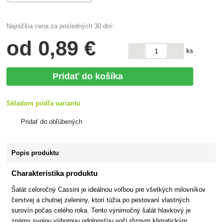
Najnižšia cena za posledných 30 dní:
od
0
,89 €
ks
Pridať do košíka
Skladom podľa variantu
Pridať do obľúbených
Popis produktu
Charakteristika produktu
Šalát celoročný Cassini je ideálnou voľbou pre všetkých milovníkov
čerstvej a chutnej zeleniny, ktorí túžia po pestovaní vlastných
surovín počas celého roka. Tento výnimočný šalát hlavkový je
známy svojou výbornou odolnosťou voči rôznym klimatickým