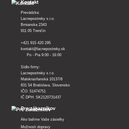
Kontakt
Prevádzka:
Lacnepostreky s.r.o.
Brnianska 2343
911 05 Trenčín
+421 915 420 295
kontakt@lacnepostreky.sk
Po - Pia 9:00 - 16:00
Sídlo firmy:
Lacnepostreky s.r.o.
Malokrasňanská 10137/8
831 54 Bratislava, Slovensko
IČO: 51474751
IČ DPH: SK2120731437
Pre zákazníkov
Ako balíme Vaše zásielky
Možnosti dopravy