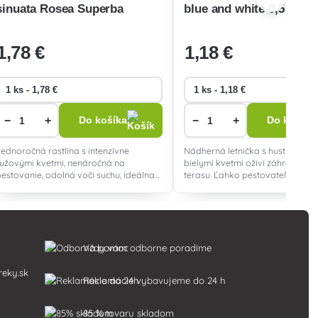
sinuata Rosea Superba
blue and white 0,5 g
ružová 0,5g
1
,78 €
1
,18 €
−
+
−
+
Do košíka
Do košíka
Jednoročná rastlina s intenzívne
Nádherná letnička s hustými mo
ružovými kvetmi, nenáročná na
bielymi kvetmi oživí záhradu, ba
pestovanie, odolná voči suchu, ideálna
terasu. Ľahko pestovateľná, kvit
pre záhony a sušené dekorácie, kvitne
a priťahuje opeľovače. Ideálna a
od leta do začiatku jesene.
rezanie.
Vždy vám odborne poradíme
reky.sk
Reklamácie vybavujeme do 24 h
85 % tovaru skladom