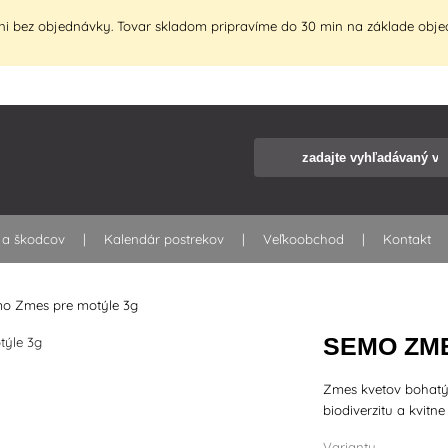
i bez objednávky. Tovar skladom pripravíme do 30 min na základe objed
 a škodcov
Kalendár postrekov
Veľkoobchod
Kontakt
o Zmes pre motýle 3g
SEMO ZM
Zmes kvetov bohatýc
biodiverzitu a kvitn
Varianty