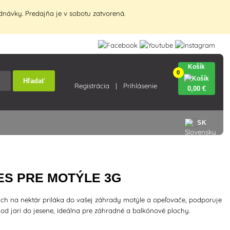
návky. Predajňa je v sobotu zatvorená.
Košík
0
Hľadať
Registrácia
Prihlásenie
0
,00 €
SK
ES PRE MOTÝLE 3G
h na nektár priláka do vašej záhrady motýle a opeľovače, podporuje
e od jari do jesene, ideálna pre záhradné a balkónové plochy.