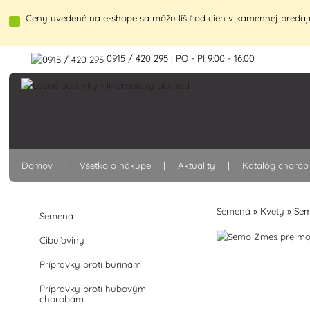
Ceny uvedené na e-shope sa môžu líšiť od cien v kamennej predajn
0915 / 420 295 | PO - PI 9:00 - 16:00
Domov
Všetko o nákupe
Aktuality
Katalóg chorôb
Semená
»
Kvety
»
Sem
Semená
Cibuľoviny
Prípravky proti burinám
Prípravky proti hubovým
chorobám