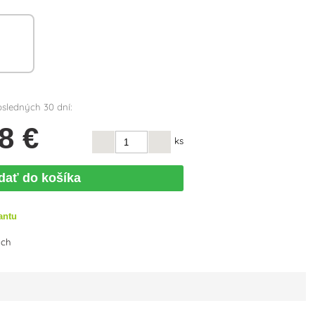
osledných 30 dní:
8 €
ks
idať do košíka
antu
ých