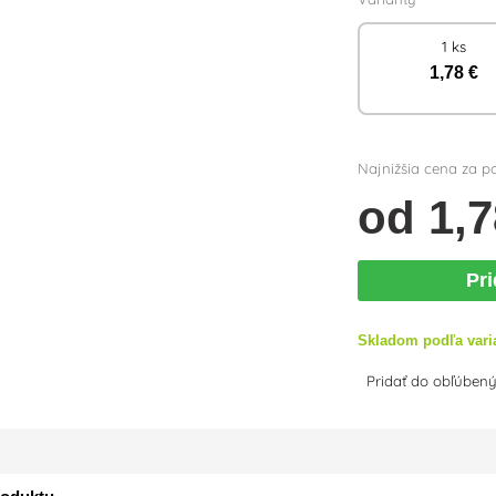
1 ks
1
,78 €
Najnižšia cena za p
od
1
,7
Pr
Skladom podľa vari
Pridať do obľúben