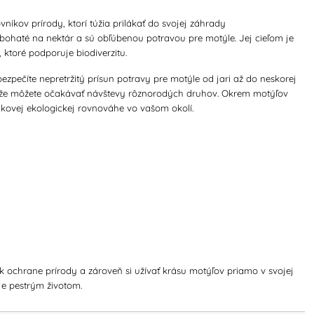
íkov prírody, ktorí túžia prilákať do svojej záhrady
 bohaté na nektár a sú obľúbenou potravou pre motýle. Jej cieľom je
, ktoré podporuje biodiverzitu.
zpečíte nepretržitý prísun potravy pre motýle od jari až do neskorej
 takže môžete očakávať návštevy rôznorodých druhov. Okrem motýľov
elkovej ekologickej rovnováhe vo vašom okolí.
k ochrane prírody a zároveň si užívať krásu motýľov priamo v svojej
ije pestrým životom.