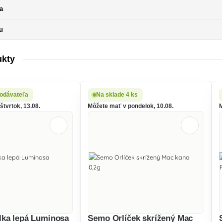
a
u
ukty
odávateľa
Na sklade 4 ks
tvrtok, 13.08.
Môžete mať v pondelok, 10.08.
ka lepá Luminosa
Semo Orlíček skrížený Mac