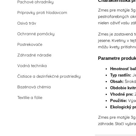
Charakteristika p
Pachové ohradníky
Zmes pre motýle 3g 
Prípravky proti hlodavcom
pestrofarebných okr
nielen oživiť vašu z
Osivá tráv
Ochranné pomôcky
Zmes je zostavená t
jesene. Kvetiny v t
Postrekovače
môžu kvety pritiahn
Záhradné náradie
Parametre produk
Vodná technika
Hmotnosť bal
Je
Typ rastlín:
Čistiace a dezinfekčné prostriedky
Široká
Obsah:
Bazénová chémia
Obdobie kvitn
Z
Vhodné pre:
Textílie a fólie
Výse
Použitie:
Ekologický pr
Zmes pre motýle 3g 
záhrade. Stačí vybra