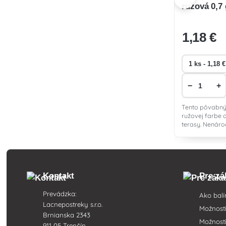
ružová 0,7 
1
,18 €
−
+
Tento pôvabný 
ružovej farbe o
terasy. Nenáro
odolný voči ch
priláka motýle.
Kontakt
Pre zá
Prevádzka:
Ako balí
Lacnepostreky s.r.o.
Možnost
Brnianska 2343
Možnosti
911 05 Trenčín