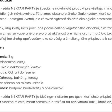
roduktu
- séria NEKTAR PÁRTY je špeciálne navrhnutý produkt pre všetkých milovn
ídlených návštevníkov. Táto zmes obsahuje širokú škálu kvetov, ktoré sú
áhradu pestrými kvetmi, ale zároveň vytvoriť dôležité ekologické prostredie
ak, aby kvety kvitli postupne počas celého vegetačného obdobia, čím zabe
ejto zmesi sú vyberané pre svoju atraktívnosť pre rôzne druhy motýľov,
uť aj iné druhy opeľovačov, ako sú včely a čmeliaky, čím prispievate k c
tu
3 g
enia:
dnoročné kvety
 škála nektárových kvetov
Od jari do jesene
utia:
áhrady, balkóny, terasy
v priamo na miesto určenia
Podpora biodiverzity a opeľovačov
ínos:
- séria NEKTAR PÁRTY je ideálnym riešením pre tých, ktorí chcú prispieť 
ť slnečné miesto, zasiať semienka a tešiť sa na rozkvitnutú oázu, ktorá ož