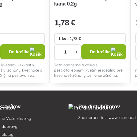
g
kana 0,2g
1
,78 €
−
+
Do košíka
Do košíka
kvetinový skvost v
Táto nádherná trvalka s
živí záhony, kvetináče a
pestrofarebnými kvetmi je ideálna pre
čný na pestovanie,
kvetinové záhony. Je nenáročná na
orobám, kvitne celé leto a
pestovanie a kvitne od mája do júla.
kazníkov
Pre distribútorov
Spolupracujte s
www.lacnepost
me Vaše zásielky
i dopravy
 platby